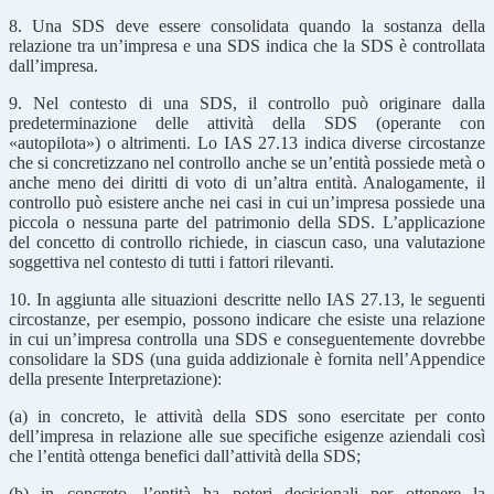
8. Una SDS deve essere consolidata quando la sostanza della
relazione tra un’impresa e una SDS indica che la SDS è controllata
dall’impresa.
9. Nel contesto di una SDS, il controllo può originare dalla
predeterminazione delle attività della SDS (operante con
«autopilota») o altrimenti. Lo IAS 27.13 indica diverse circostanze
che si concretizzano nel controllo anche se un’entità possiede metà o
anche meno dei diritti di voto di un’altra entità. Analogamente, il
controllo può esistere anche nei casi in cui un’impresa possiede una
piccola o nessuna parte del patrimonio della SDS. L’applicazione
del concetto di controllo richiede, in ciascun caso, una valutazione
soggettiva nel contesto di tutti i fattori rilevanti.
10. In aggiunta alle situazioni descritte nello IAS 27.13, le seguenti
circostanze, per esempio, possono indicare che esiste una relazione
in cui un’impresa controlla una SDS e conseguentemente dovrebbe
consolidare la SDS (una guida addizionale è fornita nell’Appendice
della presente Interpretazione):
(a) in concreto, le attività della SDS sono esercitate per conto
dell’impresa in relazione alle sue specifiche esigenze aziendali così
che l’entità ottenga bene­fici dall’attività della SDS;
(b) in concreto, l’entità ha poteri decisionali per ottenere la