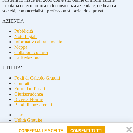
Misterfisco nasce nel 2000 come sito online di informazione
tributaria ed economica e di consulenza aziendale, dedicato a
società, commercialisti, professionisti, aziende e privati.
AZIENDA
Pubblicità
Note Legali
Informativa al trattamento
Mappa
Collabora con noi
La Redazione
UTILITA'
Fogli di Calcolo Gratuiti
Contratti
Formulari fiscali
Giurisprudenza
Ricerca Norme
Bandi finanziamenti
Libri
Utilità Gratuite
Guide fiscali
CONFERMA LE SCELTE
CONSENTI TUTTI