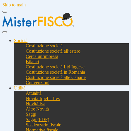
Skip to main
Società
Costituzione società
Costituzione società all’estero
Cerca un’impresa
Bilanci
Costituzione società Ltd Inglese
Costituzione società in Romania
Costituzione società alle Canarie
Convenzioni
Utilità
Attualità
Novità Irpef – Ires
Novità Iva
Altre Novità
Saggi
Saggi (PDF)
Scadenzario fiscale
Normativa fiscale