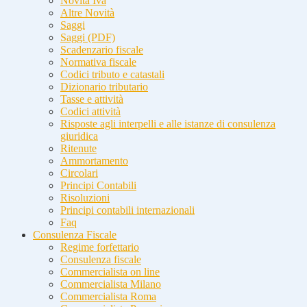
Novità Iva
Altre Novità
Saggi
Saggi (PDF)
Scadenzario fiscale
Normativa fiscale
Codici tributo e catastali
Dizionario tributario
Tasse e attività
Codici attività
Risposte agli interpelli e alle istanze di consulenza
giuridica
Ritenute
Ammortamento
Circolari
Principi Contabili
Risoluzioni
Principi contabili internazionali
Faq
Consulenza Fiscale
Regime forfettario
Consulenza fiscale
Commercialista on line
Commercialista Milano
Commercialista Roma