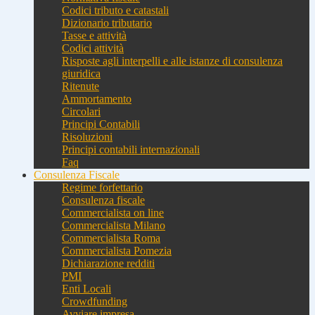
Codici tributo e catastali
Dizionario tributario
Tasse e attività
Codici attività
Risposte agli interpelli e alle istanze di consulenza
giuridica
Ritenute
Ammortamento
Circolari
Principi Contabili
Risoluzioni
Principi contabili internazionali
Faq
Consulenza Fiscale
Regime forfettario
Consulenza fiscale
Commercialista on line
Commercialista Milano
Commercialista Roma
Commercialista Pomezia
Dichiarazione redditi
PMI
Enti Locali
Crowdfunding
Avviare impresa