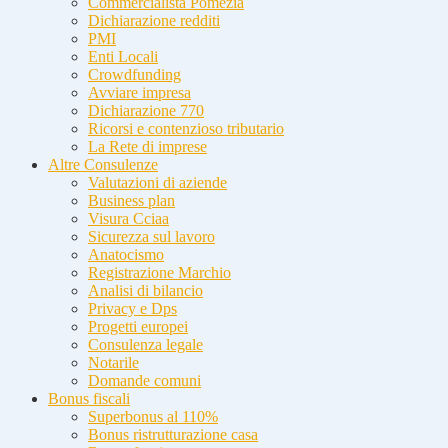
Commercialista Pomezia
Dichiarazione redditi
PMI
Enti Locali
Crowdfunding
Avviare impresa
Dichiarazione 770
Ricorsi e contenzioso tributario
La Rete di imprese
Altre Consulenze
Valutazioni di aziende
Business plan
Visura Cciaa
Sicurezza sul lavoro
Anatocismo
Registrazione Marchio
Analisi di bilancio
Privacy e Dps
Progetti europei
Consulenza legale
Notarile
Domande comuni
Bonus fiscali
Superbonus al 110%
Bonus ristrutturazione casa