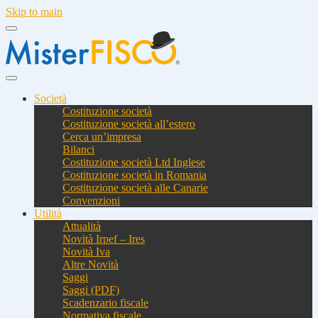
Skip to main
Società
Costituzione società
Costituzione società all’estero
Cerca un’impresa
Bilanci
Costituzione società Ltd Inglese
Costituzione società in Romania
Costituzione società alle Canarie
Convenzioni
Utilità
Attualità
Novità Irpef – Ires
Novità Iva
Altre Novità
Saggi
Saggi (PDF)
Scadenzario fiscale
Normativa fiscale