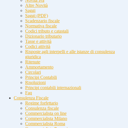
Novità Iva
Altre Novità
Saggi
Saggi (PDF)
Scadenzario fiscale
Normativa fiscale
Codici tributo e catastali
Dizionario tributario
Tasse e attività
Codici attività
Risposte agli interpelli e alle istanze di consulenza
giuridica
Ritenute
Ammortamento
Circolari
Principi Contabili
Risoluzioni
Principi contabili internazionali
Faq
Consulenza Fiscale
Regime forfettario
Consulenza fiscale
Commercialista on line
Commercialista Milano
Commercialista Roma