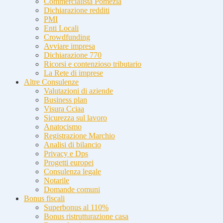
Commercialista Pomezia
Dichiarazione redditi
PMI
Enti Locali
Crowdfunding
Avviare impresa
Dichiarazione 770
Ricorsi e contenzioso tributario
La Rete di imprese
Altre Consulenze
Valutazioni di aziende
Business plan
Visura Cciaa
Sicurezza sul lavoro
Anatocismo
Registrazione Marchio
Analisi di bilancio
Privacy e Dps
Progetti europei
Consulenza legale
Notarile
Domande comuni
Bonus fiscali
Superbonus al 110%
Bonus ristrutturazione casa