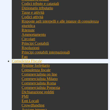
Codici tributo e catastali
Dizionario tributario
Tasse e attività
Codici attività
Risposte agli interpelli e alle istanze di consulenza
giuridica
Ritenute
Ammortamento
Circolari
Principi Contabili
Risoluzioni
Principi contabili internazionali
Faq
Consulenza Fiscale
Regime forfettario
Consulenza fiscale
Commercialista on line
Commercialista Milano
Commercialista Roma
Commercialista Pomezia
Dichiarazione redditi
PMI
Enti Locali
Crowdfunding
Avviare impresa