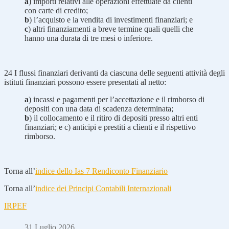
a
) importi relativi alle operazioni effettuate da clienti
con carte di credito;
b
) l’acquisto e la vendita di investimenti finanziari; e
c
) altri finanziamenti a breve termine quali quelli che
hanno una durata di tre mesi o inferiore.
24
I flussi finanziari derivanti da ciascuna delle seguenti attività degli
istituti finanziari possono essere presentati al netto:
a
) incassi e pagamenti per l’accettazione e il rimborso di
depositi con una data di scadenza determinata;
b
) il collocamento e il ritiro di depositi presso altri enti
finanziari; e c) anticipi e prestiti a clienti e il rispettivo
rimborso.
Torna all’
indice dello Ias 7 Rendiconto Finanziario
Torna all’
indice dei Principi Contabili Internazionali
IRPEF
31 Luglio 2026