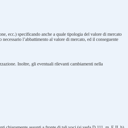
zione, ecc.) specificando anche a quale tipologia del valore di mercato
so necessario l’abbattimento al valore di mercato, ed il conseguente
azione. Inoltre, gli eventuali rilevanti cambiamenti nella
ti chiaramente assunti a fronte di tali voci (si veda D.111. m. E.II. h)