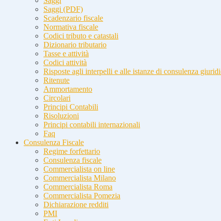
Saggi
Saggi (PDF)
Scadenzario fiscale
Normativa fiscale
Codici tributo e catastali
Dizionario tributario
Tasse e attività
Codici attività
Risposte agli interpelli e alle istanze di consulenza giurid
Ritenute
Ammortamento
Circolari
Principi Contabili
Risoluzioni
Principi contabili internazionali
Faq
Consulenza Fiscale
Regime forfettario
Consulenza fiscale
Commercialista on line
Commercialista Milano
Commercialista Roma
Commercialista Pomezia
Dichiarazione redditi
PMI