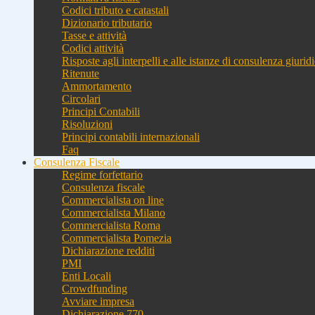
Codici tributo e catastali
Dizionario tributario
Tasse e attività
Codici attività
Risposte agli interpelli e alle istanze di consulenza giurid
Ritenute
Ammortamento
Circolari
Principi Contabili
Risoluzioni
Principi contabili internazionali
Faq
Consulenza Fiscale
Regime forfettario
Consulenza fiscale
Commercialista on line
Commercialista Milano
Commercialista Roma
Commercialista Pomezia
Dichiarazione redditi
PMI
Enti Locali
Crowdfunding
Avviare impresa
Dichiarazione 770