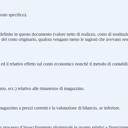
osto specifico).
me definito in questo documento (valore netto di realizzo, costo di sostitu
tino del costo originario, qualora vengano meno le ragioni che avevano re
d il relativo effetto sul conto economico nonchè il metodo di contabilizz
nio, ecc.) relativo alle rimanenze di magazzino.
 magazzino a prezzi correnti e la valutazione di bilancio, se inferiore.
 un processo d’invecchiamento pluriennale in quanto relativi a finanziamen