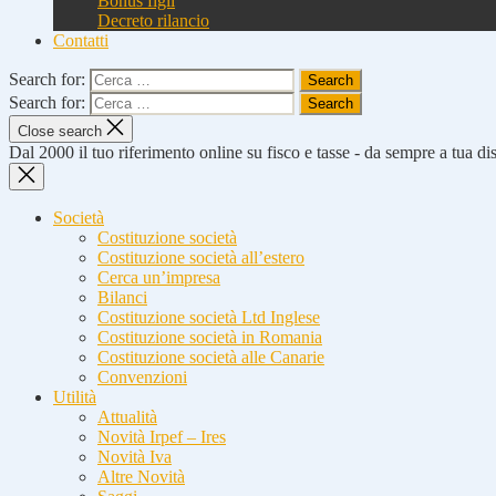
Bonus figli
Decreto rilancio
Contatti
Search for:
Search for:
Close search
Dal 2000 il tuo riferimento online su fisco e tasse - da sempre a tua d
Società
Costituzione società
Costituzione società all’estero
Cerca un’impresa
Bilanci
Costituzione società Ltd Inglese
Costituzione società in Romania
Costituzione società alle Canarie
Convenzioni
Utilità
Attualità
Novità Irpef – Ires
Novità Iva
Altre Novità