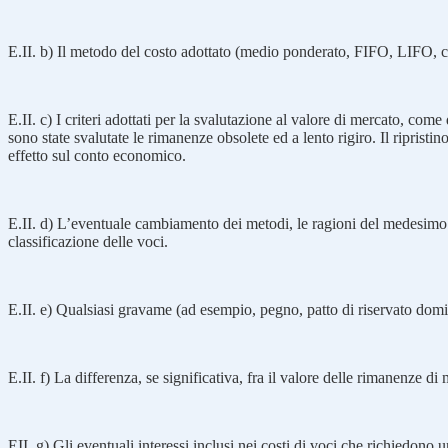
E.II. b) Il metodo del costo adottato (medio ponderato, FIFO, LIFO, c
E.II. c) I criteri adottati per la svalutazione al valore di mercato, co
sono state svalutate le rimanenze obsolete ed a lento rigiro. Il ripris
effetto sul conto economico.
E.II. d) L’eventuale cambiamento dei metodi, le ragioni del medesimo e
classificazione delle voci.
E.II. e) Qualsiasi gravame (ad esempio, pegno, patto di riservato domi
E.II. f) La differenza, se significativa, fra il valore delle rimanenze di
EII. g) Gli eventuali interessi inclusi nei costi di voci che richiedono