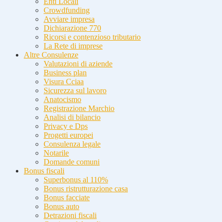
Enti Locali
Crowdfunding
Avviare impresa
Dichiarazione 770
Ricorsi e contenzioso tributario
La Rete di imprese
Altre Consulenze
Valutazioni di aziende
Business plan
Visura Cciaa
Sicurezza sul lavoro
Anatocismo
Registrazione Marchio
Analisi di bilancio
Privacy e Dps
Progetti europei
Consulenza legale
Notarile
Domande comuni
Bonus fiscali
Superbonus al 110%
Bonus ristrutturazione casa
Bonus facciate
Bonus auto
Detrazioni fiscali