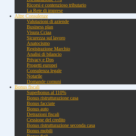
Ricorsi e contenzioso tributario
La Rete di imprese
Altre Consulenze
Valutazioni di aziende
Business plan
Visura Cciaa
Sicurezza sul lavoro
Anatocismo
Registrazione Marchio
Analisi di bilancio
Privacy e Dps
Progetti europei
Consulenza legale
Notarile
Domande comuni
Bonus fiscali
Superbonus al 110%
Bonus ristrutturazione casa
Bonus facciate
Bonus auto
Detrazioni fiscali
Cessione del credito
Bonus ristrutturazione seconda casa
Bonus mobili