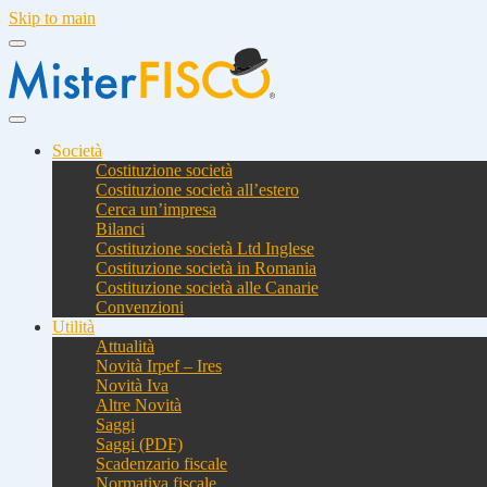
Skip to main
Società
Costituzione società
Costituzione società all’estero
Cerca un’impresa
Bilanci
Costituzione società Ltd Inglese
Costituzione società in Romania
Costituzione società alle Canarie
Convenzioni
Utilità
Attualità
Novità Irpef – Ires
Novità Iva
Altre Novità
Saggi
Saggi (PDF)
Scadenzario fiscale
Normativa fiscale