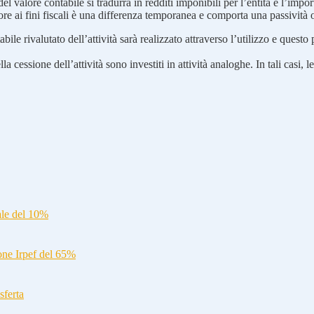
 del valore contabile si tradurrà in redditi imponibili per l’entità e l’impo
alore ai fini fiscali è una differenza temporanea e comporta una passività o
contabile rivalutato dell’attività sarà realizzato attraverso l’utilizzo e q
lla cessione dell’attività sono investiti in attività analoghe. In tali cas
ale del 10%
ione Irpef del 65%
sferta