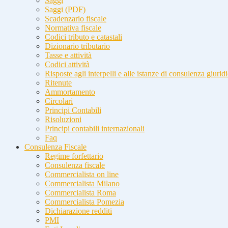
Saggi
Saggi (PDF)
Scadenzario fiscale
Normativa fiscale
Codici tributo e catastali
Dizionario tributario
Tasse e attività
Codici attività
Risposte agli interpelli e alle istanze di consulenza giurid
Ritenute
Ammortamento
Circolari
Principi Contabili
Risoluzioni
Principi contabili internazionali
Faq
Consulenza Fiscale
Regime forfettario
Consulenza fiscale
Commercialista on line
Commercialista Milano
Commercialista Roma
Commercialista Pomezia
Dichiarazione redditi
PMI