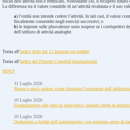
fiscali dell’attività non è rettificato. Nonostante ciò, il recupero futuro
La differenza tra il valore contabile di un’attività rivalutata e il suo v
a
) l’entità non intende cedere l’attività. In tali casi, il valore 
fiscalmente consentito negli esercizi successivi; o
b
) le imposte sulle plusvalenze sono sospese se i corrispettivi de
dell’utilizzo di attività analoghe.
Torna all’
indice dello Ias 12 Imposte sul reddito
Torna all’
indice dei Principi Contabili Internazionali
IRPEF
31 Luglio 2026
Bonus e stock option: come funziona l’esenzione dall’addizion
10 Luglio 2026
Finanziamento alle start up innovative: quando spetta la detraz
10 Luglio 2026
Deduzione a forfait nell’autotrasporto: con sostegno spese di tra