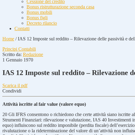
Cessione del credito
Bonus ristrutturazione seconda casa
Bonus mobili
Bonus figli
Decreto rilancio
Contatti
Home
/
IAS 12 Imposte sul reddito – Rilevazione delle passività e delle 
Principi Contabili
Scritto da:
Redazione
1 Gennaio 1970
IAS 12 Imposte sul reddito – Rilevazione dell
Scarica il pdf
Condividi
Attività iscritte al fair value (valore equo)
20
Gli IFRS consentono o richiedono che certe attività siano iscritte a
Strumenti Finanziari: rilevazione e valutazione, IAS 40 Investimenti imm
equo) influiscono sul reddito imponibile (perdita fiscale) dell’esercizio 
rivalutazione o la rideterminazione del valore di un’attività non influisc