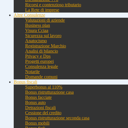
Ricorsi e contenzioso tributario
La Rete di imprese
Altre Consulenze
Valutazioni di aziende
Business plan
Visura Cciaa
Sicurezza sul lavoro
Anatocismo
Registrazione Marchio
Analisi di bilancio
Privacy e Dps
Progetti europei
Consulenza legale
Notarile
Domande comuni
Bonus fiscali
Superbonus al 110%
Bonus ristrutturazione casa
Bonus facciate
Bonus auto
Detrazioni fiscali
Cessione del credito
Bonus ristrutturazione seconda casa
Bonus mobili