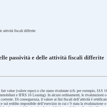
attività fiscali differite
e passività e delle attività fiscali differite
l fair value (valore equo) o che siano rivalutate (cfr. per esempio, IAS
obiliari e IFRS 16 Leasing). In alcuni ordinamenti, le rivalutazioni o al
corrente. Di conseguenza, il valore ai fini fiscali dell’attività è rettifi
e sul reddito imponibile dell’esercizio in cui c’è stata la rivalutazione o