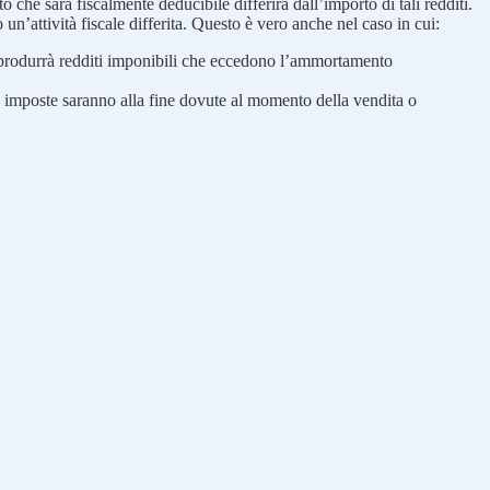
rto che sarà fiscalmente deducibile differirà dall’importo di tali redditi.
 un’attività fiscale differita. Questo è vero anche nel caso in cui:
uesto produrrà redditi imponibili che eccedono l’ammortamento
i, le imposte saranno alla fine dovute al momento della vendita o