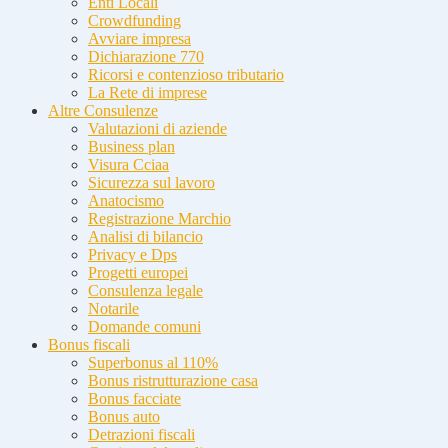
Enti Locali
Crowdfunding
Avviare impresa
Dichiarazione 770
Ricorsi e contenzioso tributario
La Rete di imprese
Altre Consulenze
Valutazioni di aziende
Business plan
Visura Cciaa
Sicurezza sul lavoro
Anatocismo
Registrazione Marchio
Analisi di bilancio
Privacy e Dps
Progetti europei
Consulenza legale
Notarile
Domande comuni
Bonus fiscali
Superbonus al 110%
Bonus ristrutturazione casa
Bonus facciate
Bonus auto
Detrazioni fiscali