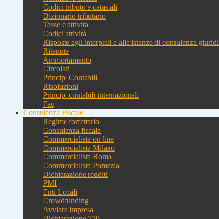
Codici tributo e catastali
Dizionario tributario
Tasse e attività
Codici attività
Risposte agli interpelli e alle istanze di consulenza giurid
Ritenute
Ammortamento
Circolari
Principi Contabili
Risoluzioni
Principi contabili internazionali
Faq
Consulenza Fiscale
Regime forfettario
Consulenza fiscale
Commercialista on line
Commercialista Milano
Commercialista Roma
Commercialista Pomezia
Dichiarazione redditi
PMI
Enti Locali
Crowdfunding
Avviare impresa
Dichiarazione 770