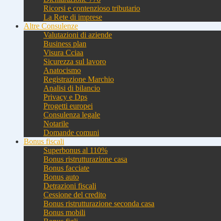
Ricorsi e contenzioso tributario
La Rete di imprese
Altre Consulenze
Valutazioni di aziende
Business plan
Visura Cciaa
Sicurezza sul lavoro
Anatocismo
Registrazione Marchio
Analisi di bilancio
Privacy e Dps
Progetti europei
Consulenza legale
Notarile
Domande comuni
Bonus fiscali
Superbonus al 110%
Bonus ristrutturazione casa
Bonus facciate
Bonus auto
Detrazioni fiscali
Cessione del credito
Bonus ristrutturazione seconda casa
Bonus mobili