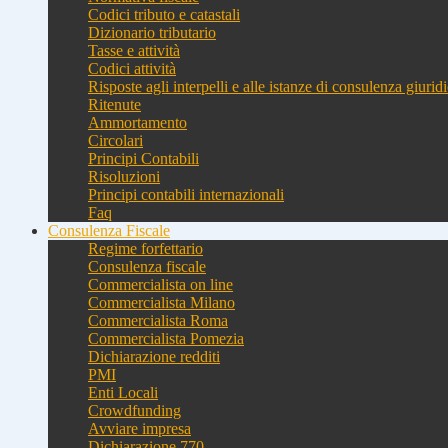
Codici tributo e catastali
Dizionario tributario
Tasse e attività
Codici attività
Risposte agli interpelli e alle istanze di consulenza giurid
Ritenute
Ammortamento
Circolari
Principi Contabili
Risoluzioni
Principi contabili internazionali
Faq
Consulenza Fiscale
Regime forfettario
Consulenza fiscale
Commercialista on line
Commercialista Milano
Commercialista Roma
Commercialista Pomezia
Dichiarazione redditi
PMI
Enti Locali
Crowdfunding
Avviare impresa
Dichiarazione 770