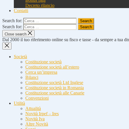
Bonus figli
Decreto rilancio
Contatti
Search for:
Search for:
Close search
Dal 2000 il tuo riferimento online su fisco e tasse - da sempre a tua d
Società
Costituzione società
Costituzione società all’estero
Cerca un’impresa
Bilanci
Costituzione società Ltd Inglese
Costituzione società in Romania
Costituzione società alle Canarie
Convenzioni
Utilità
Attualità
Novità Irpef – Ires
Novità Iva
Altre Novità