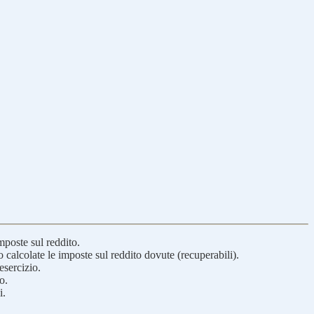
imposte sul reddito.
o calcolate le imposte sul reddito dovute (recuperabili).
esercizio.
o.
i.