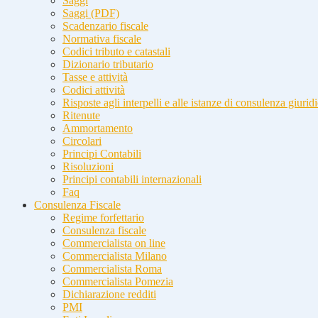
Saggi
Saggi (PDF)
Scadenzario fiscale
Normativa fiscale
Codici tributo e catastali
Dizionario tributario
Tasse e attività
Codici attività
Risposte agli interpelli e alle istanze di consulenza giurid
Ritenute
Ammortamento
Circolari
Principi Contabili
Risoluzioni
Principi contabili internazionali
Faq
Consulenza Fiscale
Regime forfettario
Consulenza fiscale
Commercialista on line
Commercialista Milano
Commercialista Roma
Commercialista Pomezia
Dichiarazione redditi
PMI