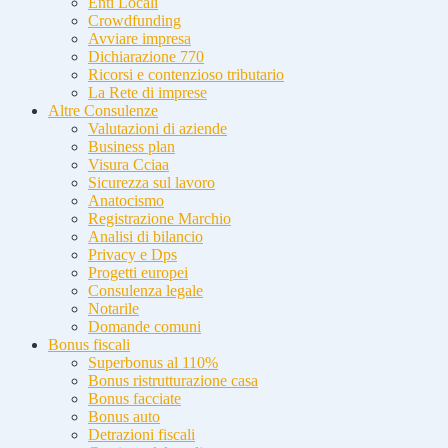
Enti Locali
Crowdfunding
Avviare impresa
Dichiarazione 770
Ricorsi e contenzioso tributario
La Rete di imprese
Altre Consulenze
Valutazioni di aziende
Business plan
Visura Cciaa
Sicurezza sul lavoro
Anatocismo
Registrazione Marchio
Analisi di bilancio
Privacy e Dps
Progetti europei
Consulenza legale
Notarile
Domande comuni
Bonus fiscali
Superbonus al 110%
Bonus ristrutturazione casa
Bonus facciate
Bonus auto
Detrazioni fiscali