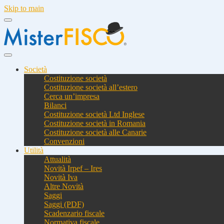
Skip to main
Società
Costituzione società
Costituzione società all’estero
Cerca un’impresa
Bilanci
Costituzione società Ltd Inglese
Costituzione società in Romania
Costituzione società alle Canarie
Convenzioni
Utilità
Attualità
Novità Irpef – Ires
Novità Iva
Altre Novità
Saggi
Saggi (PDF)
Scadenzario fiscale
Normativa fiscale