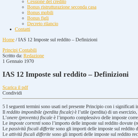
Cessione del credito
Bonus ristrutturazione seconda casa
Bonus mobili
Bonus figli
Decreto rilancio
Contatti
Home
/
IAS 12 Imposte sul reddito – Definizioni
Principi Contabili
Scritto da:
Redazione
1 Gennaio 1970
IAS 12 Imposte sul reddito – Definizioni
Scarica il pdf
Condividi
5
I seguenti termini sono usati nel presente Principio con i significati i
Il
reddito imponibile (perdita fiscale)
è l’utile (perdita) di un esercizi
L’
onere (provento) fiscale
è l’importo complessivo delle imposte corrent
Le
imposte correnti
sono l’importo delle imposte sul reddito dovute (rec
Le
passività fiscali differite
sono gli importi delle imposte sul reddito d
Le
attività fiscali differite
sono gli importi delle imposte sul reddito recup