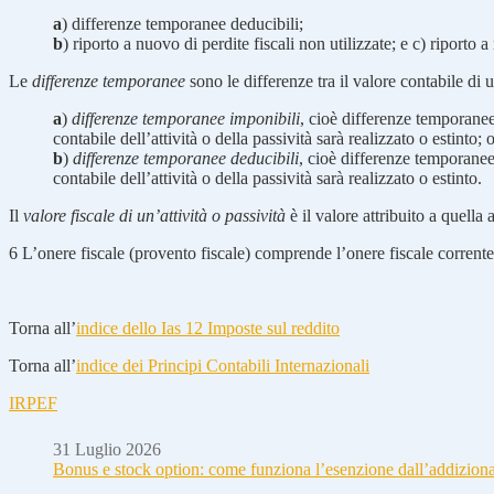
a
) differenze temporanee deducibili;
b
) riporto a nuovo di perdite fiscali non utilizzate; e c) riporto 
Le
differenze temporanee
sono le differenze tra il valore contabile di 
a
)
differenze temporanee imponibili
, cioè differenze temporanee 
contabile dell’attività o della passività sarà realizzato o estinto; 
b
)
differenze temporanee deducibili
, cioè differenze temporanee 
contabile dell’attività o della passività sarà realizzato o estinto.
Il
valore fiscale di un’attività o passività
è il valore attribuito a quella a
6
L’onere fiscale (provento fiscale) comprende l’onere fiscale corrente (
Torna all’
indice dello Ias 12 Imposte sul reddito
Torna all’
indice dei Principi Contabili Internazionali
IRPEF
31 Luglio 2026
Bonus e stock option: come funziona l’esenzione dall’addizion