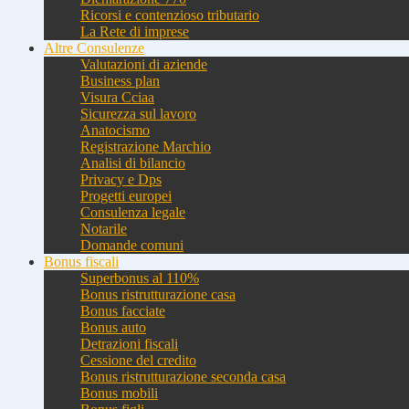
Ricorsi e contenzioso tributario
La Rete di imprese
Altre Consulenze
Valutazioni di aziende
Business plan
Visura Cciaa
Sicurezza sul lavoro
Anatocismo
Registrazione Marchio
Analisi di bilancio
Privacy e Dps
Progetti europei
Consulenza legale
Notarile
Domande comuni
Bonus fiscali
Superbonus al 110%
Bonus ristrutturazione casa
Bonus facciate
Bonus auto
Detrazioni fiscali
Cessione del credito
Bonus ristrutturazione seconda casa
Bonus mobili