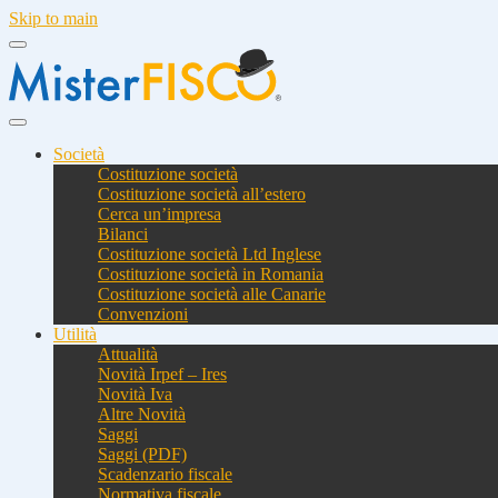
Skip to main
Società
Costituzione società
Costituzione società all’estero
Cerca un’impresa
Bilanci
Costituzione società Ltd Inglese
Costituzione società in Romania
Costituzione società alle Canarie
Convenzioni
Utilità
Attualità
Novità Irpef – Ires
Novità Iva
Altre Novità
Saggi
Saggi (PDF)
Scadenzario fiscale
Normativa fiscale