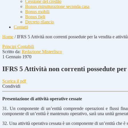
Cessione del credito
Bonus ristrutturazione seconda casa
Bonus mobili
Bonus figli
Decreto rilancio
Contatti
Home
/
IFRS 5 Attività non correnti possedute per la vendita e attivit
Principi Contabili
Scritto da:
Redazione Misterfisco
1 Gennaio 1970
IFRS 5 Attività non correnti possedute per 
Scarica il pdf
Condividi
Presentazione di attività operative cessate
31. Un componente di un’entità comprende operazioni e flussi finanzia
componente di un’entità è mantenuto operativo, sarà una unità generatric
32. Una attività operativa cessata è un componente di un’entità che è 