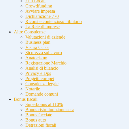
Enti Locali
Crowdfunding
Avviare impresa
Dichiarazione 770
Ricorsi e contenzioso tributario
La Rete di imprese
Altre Consulenze
Valutazioni di aziende
Business plan
Visura Cciaa
Sicurezza sul lavoro
Anatocismo
Registrazione Marchio
Analisi di bilancio
Privacy e Dps
Progetti europei
Consulenza legale
Notarile
Domande comuni
Bonus fiscali
Superbonus al 110%
Bonus ristrutturazione casa
Bonus facciate
Bonus auto
Detrazioni fiscali