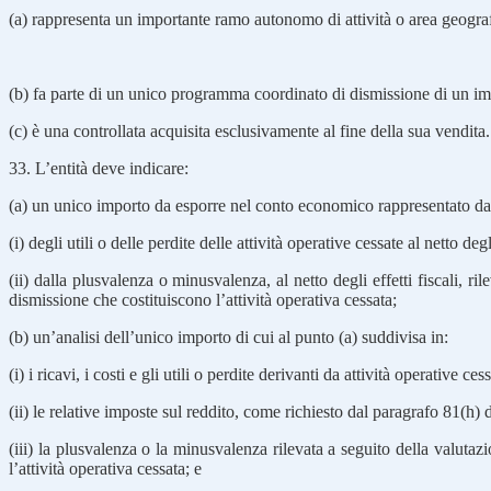
(a) rappresenta un importante ramo autonomo di attività o area geografi
(b) fa parte di un unico programma coordinato di dismissione di un imp
(c) è una controllata acquisita esclusivamente al fine della sua vendita.
33. L’entità deve indicare:
(a) un unico importo da esporre nel conto economico rappresentato dal
(i) degli utili o delle perdite delle attività operative cessate al netto degli
(ii) dalla plusvalenza o minusvalenza, al netto degli effetti fiscali, ri
dismissione che costituiscono l’attività operativa cessata;
(b) un’analisi dell’unico importo di cui al punto (a) suddivisa in:
(i) i ricavi, i costi e gli utili o perdite derivanti da attività operative cess
(ii) le relative imposte sul reddito, come richiesto dal paragrafo 81(h)
(iii) la plusvalenza o la minusvalenza rilevata a seguito della valutazi
l’attività operativa cessata; e