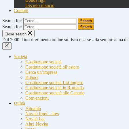
Bonus figli
Decreto rilancio
Contatti
Search for:
Search for:
Close search
Dal 2000 il tuo riferimento online su fisco e tasse - da sempre a tua d
Società
Costituzione società
Costituzione società all’estero
Cerca un’impresa
Bilanci
Costituzione società Ltd Inglese
Costituzione società in Romania
Costituzione società alle Canarie
Convenzioni
Utilità
Attualità
Novità Irpef – Ires
Novità Iva
Altre Novità