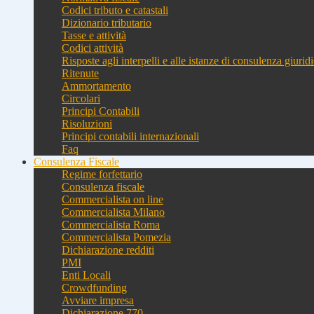
Codici tributo e catastali
Dizionario tributario
Tasse e attività
Codici attività
Risposte agli interpelli e alle istanze di consulenza giurid
Ritenute
Ammortamento
Circolari
Principi Contabili
Risoluzioni
Principi contabili internazionali
Faq
Consulenza Fiscale
Regime forfettario
Consulenza fiscale
Commercialista on line
Commercialista Milano
Commercialista Roma
Commercialista Pomezia
Dichiarazione redditi
PMI
Enti Locali
Crowdfunding
Avviare impresa
Dichiarazione 770