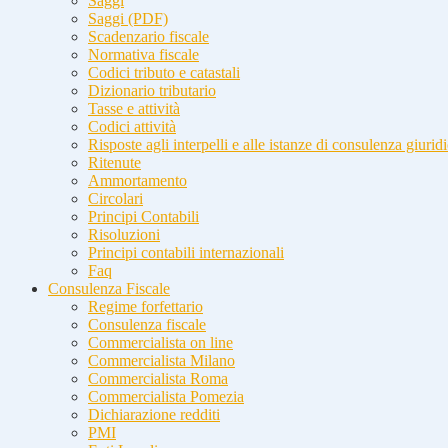
Saggi
Saggi (PDF)
Scadenzario fiscale
Normativa fiscale
Codici tributo e catastali
Dizionario tributario
Tasse e attività
Codici attività
Risposte agli interpelli e alle istanze di consulenza giurid
Ritenute
Ammortamento
Circolari
Principi Contabili
Risoluzioni
Principi contabili internazionali
Faq
Consulenza Fiscale
Regime forfettario
Consulenza fiscale
Commercialista on line
Commercialista Milano
Commercialista Roma
Commercialista Pomezia
Dichiarazione redditi
PMI