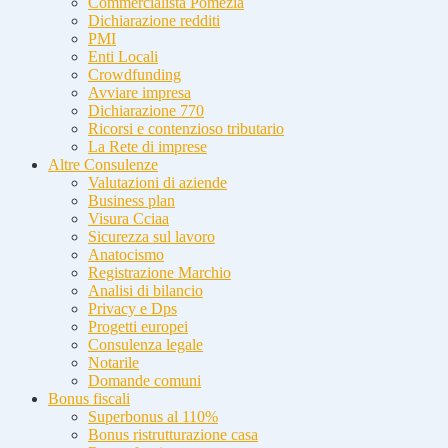
Commercialista Pomezia
Dichiarazione redditi
PMI
Enti Locali
Crowdfunding
Avviare impresa
Dichiarazione 770
Ricorsi e contenzioso tributario
La Rete di imprese
Altre Consulenze
Valutazioni di aziende
Business plan
Visura Cciaa
Sicurezza sul lavoro
Anatocismo
Registrazione Marchio
Analisi di bilancio
Privacy e Dps
Progetti europei
Consulenza legale
Notarile
Domande comuni
Bonus fiscali
Superbonus al 110%
Bonus ristrutturazione casa