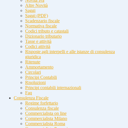
Novità Iva
Altre Novità
Saggi
Saggi (PDF)
Scadenzario fiscale
Normativa fiscale
Codici tributo e catastali
Dizionario tributario
Tasse e attività
Codici attività
Risposte agli interpelli e alle istanze di consulenza
giuridica
Ritenute
Ammortamento
Circolari
Principi Contabili
Risoluzioni
Principi contabili internazionali
Faq
Consulenza Fiscale
Regime forfettario
Consulenza fiscale
Commercialista on line
Commercialista Milano
Commercialista Roma