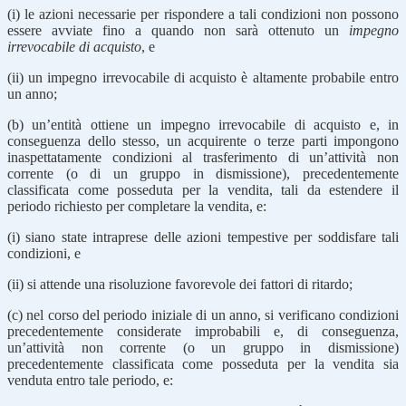
(i) le azioni necessarie per rispondere a tali condizioni non possono
essere avviate fino a quando non sarà ottenuto un
impegno
irrevocabile di acquisto
, e
(ii) un impegno irrevocabile di acquisto è altamente probabile entro
un an­no;
(b) un’entità ottiene un impegno irrevocabile di acquisto e, in
conseguenza dello stesso, un acquirente o terze parti impongono
inaspettatamente condizioni al trasferimento di un’attività non
corrente (o di un gruppo in dismissione), precedentemente
classificata come posseduta per la vendita, tali da estendere il
periodo richiesto per completare la vendita, e:
(i) siano state intraprese delle azioni tempestive per soddisfare tali
condi­zioni, e
(ii) si attende una risoluzione favorevole dei fattori di ritardo;
(c) nel corso del periodo iniziale di un anno, si verificano condizioni
preceden­temente considerate improbabili e, di conseguenza,
un’attività non corrente (o un gruppo in dismissione)
precedentemente classificata come posseduta per la vendita sia
venduta entro tale periodo, e: