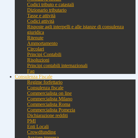
Codici tributo e catastali
Dizionario tributario
Tasse e attività
Codici attività
Risposte agli interpelli e alle istanze di consulenza
giuridica
Ritenute
Ammortamento
Circolari
Principi Contabili
Risoluzioni
Principi contabili internazionali
Faq
Consulenza Fiscale
Regime forfettario
Consulenza fiscale
Commercialista on line
Commercialista Milano
Commercialista Roma
Commercialista Pomezia
Dichiarazione redditi
PMI
Enti Locali
Crowdfunding
Avviare impresa