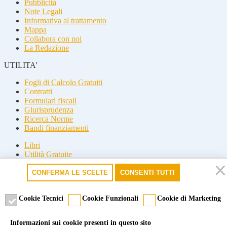
Pubblicità
Note Legali
Informativa al trattamento
Mappa
Collabora con noi
La Redazione
UTILITA'
Fogli di Calcolo Gratuiti
Contratti
Formulari fiscali
Giurisprudenza
Ricerca Norme
Bandi finanziamenti
Libri
Utilità Gratuite
Guide fiscali
CONFERMA LE SCELTE
CONSENTI TUTTI
Seguici
Seguici
Cookie Tecnici
Cookie Funzionali
Cookie di Marketing
© 2026 Misterfisco. Tutti i diritti sono riservati, è vietata anche la
Informazioni sui cookie presenti in questo sito
riproduzione parziale.