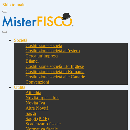
Skip to main
Società
Costituzione società
Costituzione società all’estero
Cerca un’impresa
Bilanci
Costituzione società Ltd Inglese
Costituzione società in Romania
Costituzione società alle Canarie
Convenzioni
Utilità
Attualità
Novità Irpef – Ires
Novità Iva
Altre Novità
Saggi
Saggi (PDF)
Scadenzario fiscale
Normativa fiscale