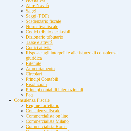
Novità Iva
Altre Novità
Saggi
Saggi (PDF)
Scadenzario fiscale
Normativa fiscale
Codici tributo e catastali
Dizionario tributario
Tasse e attività
Codici attività
Risposte agli interpelli e alle istanze di consulenza
giuridica
Ritenute
Ammortamento
Circolari
Principi Contabili
Risoluzioni
Principi contabili internazionali
Faq
Consulenza Fiscale
Regime forfettario
Consulenza fiscale
Commercialista on line
Commercialista Milano
Commercialista Roma