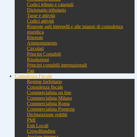
Codici tributo e catastali
Dizionario tributario
Tasse e attività
Codici attività
Risposte agli interpelli e alle istanze di consulenza
giuridica
Ritenute
Ammortamento
Circolari
Principi Contabili
Risoluzioni
Principi contabili internazionali
Faq
Consulenza Fiscale
Regime forfettario
Consulenza fiscale
Commercialista on line
Commercialista Milano
Commercialista Roma
Commercialista Pomezia
Dichiarazione redditi
PMI
Enti Locali
Crowdfunding
Avviare impresa