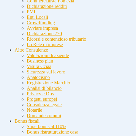
Commercialista Pomezia
Dichiarazione redditi
PMI
Enti Locali
Crowdfunding
Avviare impresa
Dichiarazione 770
Ricorsi e contenzioso tributario
La Rete di imprese
Altre Consulenze
Valutazioni di aziende
Business plan
Visura Cciaa
Sicurezza sul lavoro
Anatocismo
Registrazione Marchio
Analisi di bilancio
Privacy e Dps
Progetti europei
Consulenza legale
Notarile
Domande comuni
Bonus fiscali
Superbonus al 110%
Bonus ristrutturazione casa