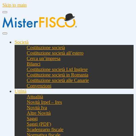
Skip to main
Società
Costituzione società
Costituzione società all’estero
Cerca un’impresa
Bilanci
Costituzione società Ltd Inglese
Costituzione società in Romania
Costituzione società alle Canarie
Convenzioni
Utilità
Attualità
Novità Irpef – Ires
Novità Iva
Altre Novità
Saggi
Saggi (PDF)
Scadenzario fiscale
Normativa fiscale