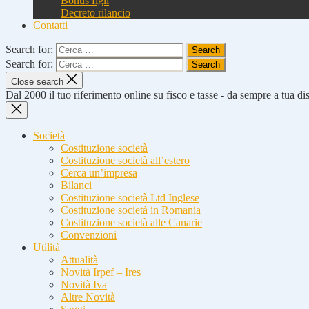
Bonus figli
Decreto rilancio
Contatti
Search for:
Search for:
Close search
Dal 2000 il tuo riferimento online su fisco e tasse - da sempre a tua d
Società
Costituzione società
Costituzione società all’estero
Cerca un’impresa
Bilanci
Costituzione società Ltd Inglese
Costituzione società in Romania
Costituzione società alle Canarie
Convenzioni
Utilità
Attualità
Novità Irpef – Ires
Novità Iva
Altre Novità