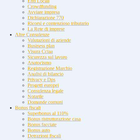
Enti Locali
Crowdfunding
Avviare impresa
Dichiarazione 770
Ricorsi e contenzioso tributario
La Rete di imprese
Altre Consulenze
Valutazioni di aziende
Business plan
Visura Cciaa
Sicurezza sul lavoro
Anatocismo
Registrazione Marchio
Analisi di bilancio
Privacy e Dps
Progetti europei
Consulenza legale
Notarile
Domande comuni
Bonus fiscali
Superbonus al 110%
Bonus ristrutturazione casa
Bonus facciate
Bonus auto
Detrazioni fiscali