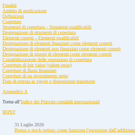
Finalità
Ambito di applicazione
Definizioni
Coperture
Strumenti di copertura – Strumenti qualificabili
Designazione di strumenti di copertura
Elementi coperti – Elementi qualificabili
Designazione di elementi finanziari come elementi coperti
Designazione di elementi non finanziari come elementi coperti
Designazione di gruppi di elementi come elementi coperti
Contabilizzazione delle operazioni di copertura
Coperture di fair value (valore equo)
Coperture di flussi finanziari
Coperture di un investimento netto
Data di entrata in vigore e disposizioni transitorie
Appendice A
Torna all’
Indice dei Principi contabili internazionali
IRPEF
31 Luglio 2026
Bonus e stock option: come funziona l’esenzione dall’addizion