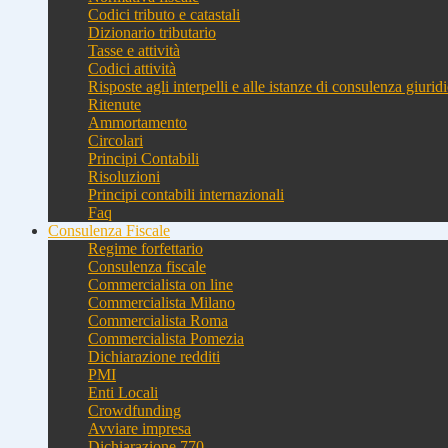
Codici tributo e catastali
Dizionario tributario
Tasse e attività
Codici attività
Risposte agli interpelli e alle istanze di consulenza giurid
Ritenute
Ammortamento
Circolari
Principi Contabili
Risoluzioni
Principi contabili internazionali
Faq
Consulenza Fiscale
Regime forfettario
Consulenza fiscale
Commercialista on line
Commercialista Milano
Commercialista Roma
Commercialista Pomezia
Dichiarazione redditi
PMI
Enti Locali
Crowdfunding
Avviare impresa
Dichiarazione 770