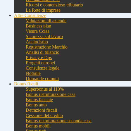
Ricorsi e contenzioso tributario
La Rete di imprese
Altre Consulenze
Valutazioni di aziende
Business plan
Visura Cciaa
Sicurezza sul lavoro
Anatocismo
Registrazione Marchio
Analisi di bilancio
Privacy e Dps
Progetti europei
Consulenza legale
Notarile
Domande comuni
Bonus fiscali
Superbonus al 110%
Bonus ristrutturazione casa
Bonus facciate
Bonus auto
Detrazioni fiscali
Cessione del credito
Bonus ristrutturazione seconda casa
Bonus mobili