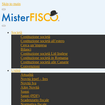
Skip to main
Società
Costituzione società
Costituzione società all’estero
Cerca un’impresa
Bilanci
Costituzione società Ltd Inglese
Costituzione società in Romania
Costituzione società alle Canarie
Convenzioni
Utilità
Attualità
Novità Irpef – Ires
Novità Iva
Altre Novità
Saggi
Saggi (PDF)
Scadenzario fiscale
Normativa fiscale