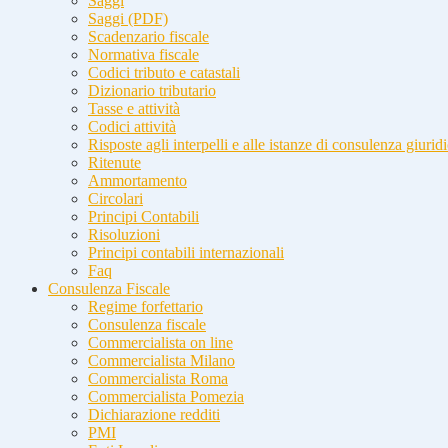
Saggi
Saggi (PDF)
Scadenzario fiscale
Normativa fiscale
Codici tributo e catastali
Dizionario tributario
Tasse e attività
Codici attività
Risposte agli interpelli e alle istanze di consulenza giurid
Ritenute
Ammortamento
Circolari
Principi Contabili
Risoluzioni
Principi contabili internazionali
Faq
Consulenza Fiscale
Regime forfettario
Consulenza fiscale
Commercialista on line
Commercialista Milano
Commercialista Roma
Commercialista Pomezia
Dichiarazione redditi
PMI