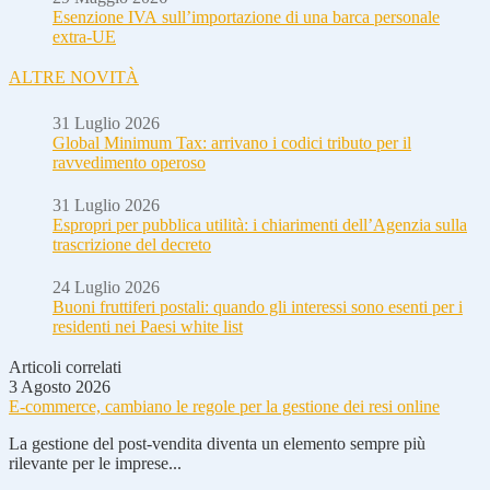
Esenzione IVA sull’importazione di una barca personale
extra-UE
ALTRE NOVITÀ
31 Luglio 2026
Global Minimum Tax: arrivano i codici tributo per il
ravvedimento operoso
31 Luglio 2026
Espropri per pubblica utilità: i chiarimenti dell’Agenzia sulla
trascrizione del decreto
24 Luglio 2026
Buoni fruttiferi postali: quando gli interessi sono esenti per i
residenti nei Paesi white list
Articoli correlati
3 Agosto 2026
E-commerce, cambiano le regole per la gestione dei resi online
La gestione del post-vendita diventa un elemento sempre più
rilevante per le imprese...