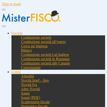
Skip to main
Società
Costituzione società
Costituzione società all’estero
Cerca un’impresa
Bilanci
Costituzione società Ltd Inglese
Costituzione società in Romania
Costituzione società alle Canarie
Convenzioni
Utilità
Attualità
Novità Irpef – Ires
Novità Iva
Altre Novità
Saggi
Saggi (PDF)
Scadenzario fiscale
Normativa fiscale