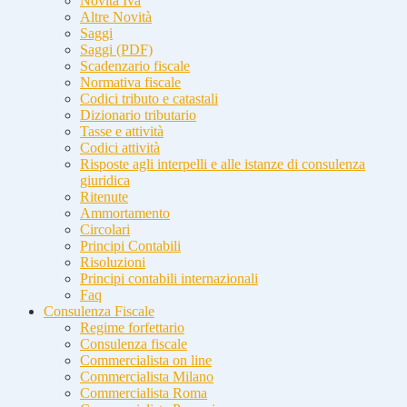
Novità Iva
Altre Novità
Saggi
Saggi (PDF)
Scadenzario fiscale
Normativa fiscale
Codici tributo e catastali
Dizionario tributario
Tasse e attività
Codici attività
Risposte agli interpelli e alle istanze di consulenza
giuridica
Ritenute
Ammortamento
Circolari
Principi Contabili
Risoluzioni
Principi contabili internazionali
Faq
Consulenza Fiscale
Regime forfettario
Consulenza fiscale
Commercialista on line
Commercialista Milano
Commercialista Roma