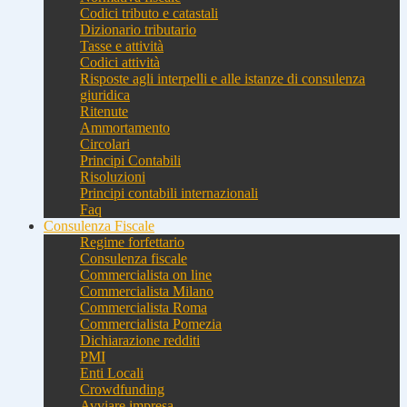
Codici tributo e catastali
Dizionario tributario
Tasse e attività
Codici attività
Risposte agli interpelli e alle istanze di consulenza
giuridica
Ritenute
Ammortamento
Circolari
Principi Contabili
Risoluzioni
Principi contabili internazionali
Faq
Consulenza Fiscale
Regime forfettario
Consulenza fiscale
Commercialista on line
Commercialista Milano
Commercialista Roma
Commercialista Pomezia
Dichiarazione redditi
PMI
Enti Locali
Crowdfunding
Avviare impresa