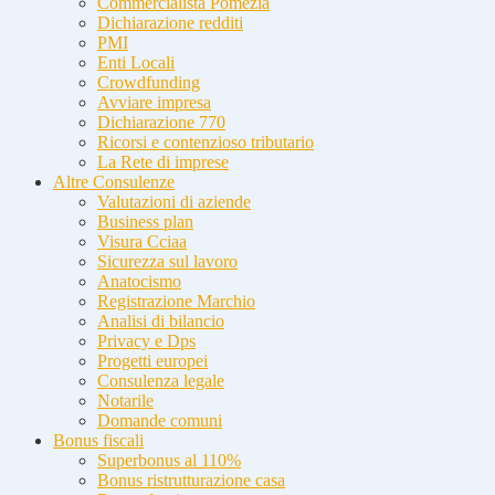
Commercialista Pomezia
Dichiarazione redditi
PMI
Enti Locali
Crowdfunding
Avviare impresa
Dichiarazione 770
Ricorsi e contenzioso tributario
La Rete di imprese
Altre Consulenze
Valutazioni di aziende
Business plan
Visura Cciaa
Sicurezza sul lavoro
Anatocismo
Registrazione Marchio
Analisi di bilancio
Privacy e Dps
Progetti europei
Consulenza legale
Notarile
Domande comuni
Bonus fiscali
Superbonus al 110%
Bonus ristrutturazione casa