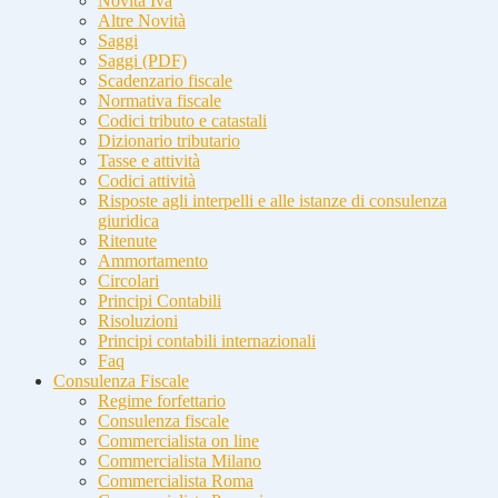
Novità Iva
Altre Novità
Saggi
Saggi (PDF)
Scadenzario fiscale
Normativa fiscale
Codici tributo e catastali
Dizionario tributario
Tasse e attività
Codici attività
Risposte agli interpelli e alle istanze di consulenza
giuridica
Ritenute
Ammortamento
Circolari
Principi Contabili
Risoluzioni
Principi contabili internazionali
Faq
Consulenza Fiscale
Regime forfettario
Consulenza fiscale
Commercialista on line
Commercialista Milano
Commercialista Roma