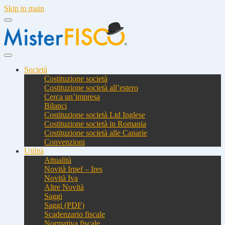
Skip to main
Società
Costituzione società
Costituzione società all’estero
Cerca un’impresa
Bilanci
Costituzione società Ltd Inglese
Costituzione società in Romania
Costituzione società alle Canarie
Convenzioni
Utilità
Attualità
Novità Irpef – Ires
Novità Iva
Altre Novità
Saggi
Saggi (PDF)
Scadenzario fiscale
Normativa fiscale