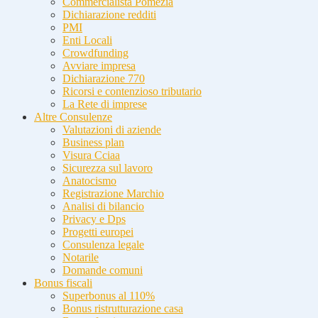
Commercialista Pomezia
Dichiarazione redditi
PMI
Enti Locali
Crowdfunding
Avviare impresa
Dichiarazione 770
Ricorsi e contenzioso tributario
La Rete di imprese
Altre Consulenze
Valutazioni di aziende
Business plan
Visura Cciaa
Sicurezza sul lavoro
Anatocismo
Registrazione Marchio
Analisi di bilancio
Privacy e Dps
Progetti europei
Consulenza legale
Notarile
Domande comuni
Bonus fiscali
Superbonus al 110%
Bonus ristrutturazione casa