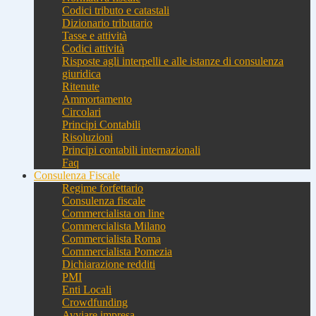
Codici tributo e catastali
Dizionario tributario
Tasse e attività
Codici attività
Risposte agli interpelli e alle istanze di consulenza
giuridica
Ritenute
Ammortamento
Circolari
Principi Contabili
Risoluzioni
Principi contabili internazionali
Faq
Consulenza Fiscale
Regime forfettario
Consulenza fiscale
Commercialista on line
Commercialista Milano
Commercialista Roma
Commercialista Pomezia
Dichiarazione redditi
PMI
Enti Locali
Crowdfunding
Avviare impresa