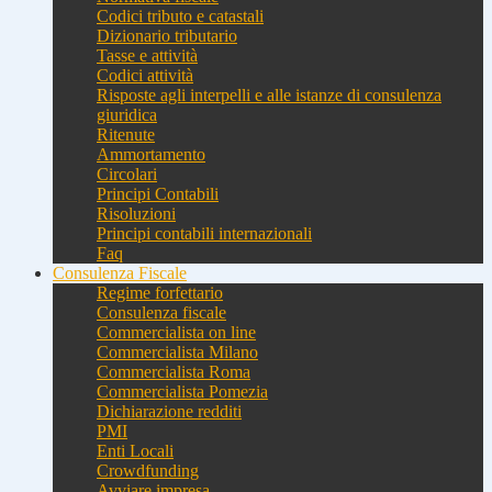
Codici tributo e catastali
Dizionario tributario
Tasse e attività
Codici attività
Risposte agli interpelli e alle istanze di consulenza
giuridica
Ritenute
Ammortamento
Circolari
Principi Contabili
Risoluzioni
Principi contabili internazionali
Faq
Consulenza Fiscale
Regime forfettario
Consulenza fiscale
Commercialista on line
Commercialista Milano
Commercialista Roma
Commercialista Pomezia
Dichiarazione redditi
PMI
Enti Locali
Crowdfunding
Avviare impresa