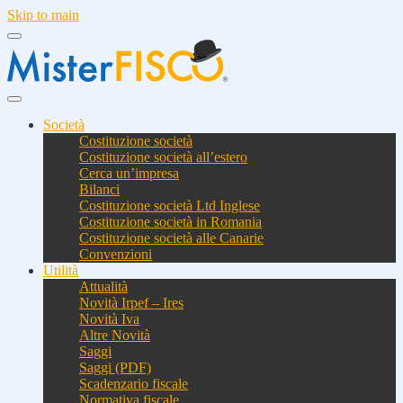
Skip to main
Società
Costituzione società
Costituzione società all’estero
Cerca un’impresa
Bilanci
Costituzione società Ltd Inglese
Costituzione società in Romania
Costituzione società alle Canarie
Convenzioni
Utilità
Attualità
Novità Irpef – Ires
Novità Iva
Altre Novità
Saggi
Saggi (PDF)
Scadenzario fiscale
Normativa fiscale