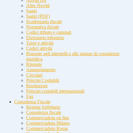
Novità Iva
Altre Novità
Saggi
Saggi (PDF)
Scadenzario fiscale
Normativa fiscale
Codici tributo e catastali
Dizionario tributario
Tasse e attività
Codici attività
Risposte agli interpelli e alle istanze di consulenza
giuridica
Ritenute
Ammortamento
Circolari
Principi Contabili
Risoluzioni
Principi contabili internazionali
Faq
Consulenza Fiscale
Regime forfettario
Consulenza fiscale
Commercialista on line
Commercialista Milano
Commercialista Roma