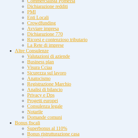
Commercialista Pomezia
Dichiarazione redditi
PMI
Enti Locali
Crowdfunding
Avviare impresa
Dichiarazione 770
Ricorsi e contenzioso tributario
La Rete di imprese
Altre Consulenze
Valutazioni di aziende
Business plan
Visura Cciaa
Sicurezza sul lavoro
Anatocismo
Registrazione Marchio
Analisi di bilancio
Privacy e Dps
Progetti europei
Consulenza legale
Notarile
Domande comuni
Bonus fiscali
Superbonus al 110%
Bonus ristrutturazione casa