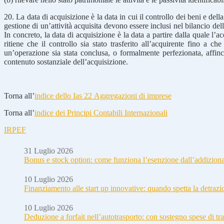
20. La data di acquisizione è la data in cui il controllo dei beni e della
gestione di un’attività acquisita devono essere inclusi nel bilancio dell’
In concreto, la data di acquisizione è la data a partire dalla quale l’
ritiene che il controllo sia stato trasferito all’acquirente fino a c
un’operazione sia stata conclusa, o formalmente perfezionata, affinché
contenuto sostanziale dell’acquisizione.
Torna all’
indice dello Ias 22 Aggregazioni di imprese
Torna all’
indice dei Principi Contabili Internazionali
IRPEF
31 Luglio 2026
Bonus e stock option: come funziona l’esenzione dall’addizion
10 Luglio 2026
Finanziamento alle start up innovative: quando spetta la detraz
10 Luglio 2026
Deduzione a forfait nell’autotrasporto: con sostegno spese di tra