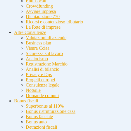
Enti Locali
Crowdfunding
Avviare impresa
Dichiarazione 770
Ricorsi e contenzioso tributario
La Rete di imprese
Altre Consulenze
Valutazioni di aziende
Business plan
Visura Cciaa
Sicurezza sul lavoro
Anatocismo
Registrazione Marchio
Analisi di bilancio
Privacy e Dps
Progetti europei
Consulenza legale
Notarile
Domande comuni
Bonus fiscali
Superbonus al 110%
Bonus ristrutturazione casa
Bonus facciate
Bonus auto
Detrazioni fiscali