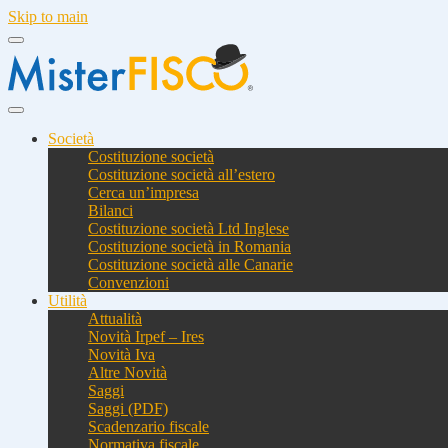
Skip to main
Società
Costituzione società
Costituzione società all’estero
Cerca un’impresa
Bilanci
Costituzione società Ltd Inglese
Costituzione società in Romania
Costituzione società alle Canarie
Convenzioni
Utilità
Attualità
Novità Irpef – Ires
Novità Iva
Altre Novità
Saggi
Saggi (PDF)
Scadenzario fiscale
Normativa fiscale