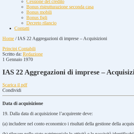
Cessione del credito
Bonus ristrutturazione seconda casa
Bonus mobili
Bonus figli
Decreto rilancio
Contatti
Home
/
IAS 22 Aggregazioni di imprese – Acquisizioni
Principi Contabili
Scritto da:
Redazione
1 Gennaio 1970
IAS 22 Aggregazioni di imprese – Acquisiz
Scarica il pdf
Condividi
Data di acquisizione
19. Dalla data di acquisizione l’acquirente deve:
(a) includere nel conto economico i risultati della gestione della acquis
(b) rilevare nello stato patrimoniale le attività e le passività identific