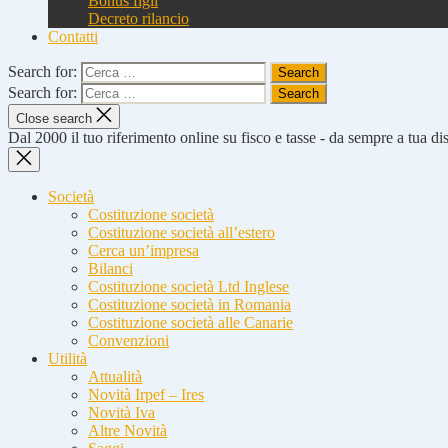
Bonus figli
Decreto rilancio
Contatti
Search for:
Search for:
Close search
Dal 2000 il tuo riferimento online su fisco e tasse - da sempre a tua d
Società
Costituzione società
Costituzione società all’estero
Cerca un’impresa
Bilanci
Costituzione società Ltd Inglese
Costituzione società in Romania
Costituzione società alle Canarie
Convenzioni
Utilità
Attualità
Novità Irpef – Ires
Novità Iva
Altre Novità