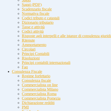
Saggi
Saggi (PDF)
Scadenzario fiscale
Normativa fiscale
Codici tributo e catastali
Dizionario tributario
Tasse e attività
Codici attività
Risposte agli interpelli e alle istanze di consulenza giurid
Ritenute
Ammortamento
Circolari
Principi Contabili
Risoluzioni
Principi contabili internazionali
Faq
Consulenza Fiscale
Regime forfettario
Consulenza fiscale
Commercialista on line
Commercialista Milano
Commercialista Roma
Commercialista Pomezia
Dichiarazione redditi
PMI