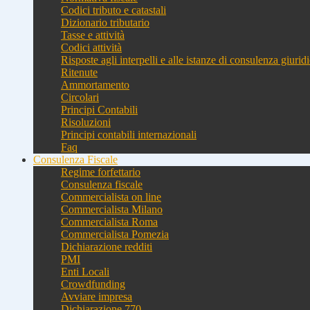
Codici tributo e catastali
Dizionario tributario
Tasse e attività
Codici attività
Risposte agli interpelli e alle istanze di consulenza giurid
Ritenute
Ammortamento
Circolari
Principi Contabili
Risoluzioni
Principi contabili internazionali
Faq
Consulenza Fiscale
Regime forfettario
Consulenza fiscale
Commercialista on line
Commercialista Milano
Commercialista Roma
Commercialista Pomezia
Dichiarazione redditi
PMI
Enti Locali
Crowdfunding
Avviare impresa
Dichiarazione 770