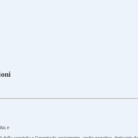
ioni
ita; e
abili della acquisita e l’eventuale avviamento, anche negativo, derivante d