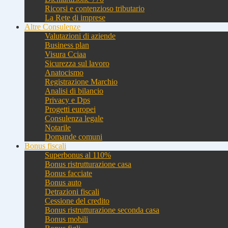
Ricorsi e contenzioso tributario
La Rete di imprese
Altre Consulenze
Valutazioni di aziende
Business plan
Visura Cciaa
Sicurezza sul lavoro
Anatocismo
Registrazione Marchio
Analisi di bilancio
Privacy e Dps
Progetti europei
Consulenza legale
Notarile
Domande comuni
Bonus fiscali
Superbonus al 110%
Bonus ristrutturazione casa
Bonus facciate
Bonus auto
Detrazioni fiscali
Cessione del credito
Bonus ristrutturazione seconda casa
Bonus mobili