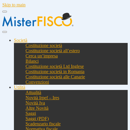
Skip to main
Società
Costituzione società
Costituzione società all’estero
Cerca un’impresa
Bilanci
Costituzione società Ltd Inglese
Costituzione società in Romania
Costituzione società alle Canarie
Convenzioni
Utilità
Attualità
Novità Irpef – Ires
Novità Iva
Altre Novità
Saggi
Saggi (PDF)
Scadenzario fiscale
Normativa fiscale