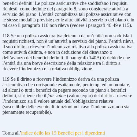
benefici definiti. Le polizze assicurative che soddisfano i requisiti
richiesti, come definite nel paragrafo 8, sono considerate attività a
servizio del piano. L’entità contabilizza tali polizze assicurative con
le stesse modalità previste per le altre attività a servizio del piano e in
tal caso il paragrafo 116 non rileva (vedere i paragrafi 46-49 e 115).
118
Se una polizza assicurativa detenuta da un’entità non soddisfa i
requisiti richiesti, non è un’attività a servizio del piano. l’entità rileva
il suo diritto a ricevere l’indennizzo relativo alla polizza assicurativa
come attività distinta, e non in deduzione del disavanzo o
dell’avanzo dei benefici definiti. Il paragrafo 140A(b) richiede che
l’entità dia una breve descrizione della relazione tra il diritto a
ricevere l’indennizzo e la relativa obbligazione.
119
Se il diritto a ricevere l’indennizzo deriva da una polizza
assicurativa che corrisponde esattamente, per tempi ed ammontare,
ad alcuni o tutti i benefici da pagare secondo un piano a benefici
definiti, si ritiene che il
fair value
(valore equo) del diritto a ricevere
l’indennizzo sia il valore attuale dell’obbligazione relativa
(suscettibile delle eventuali riduzioni nel caso l’indennizzo non sia
pienamente recuperabile).
Torna all’
indice dello Ias 19 Benefici per i dipendenti