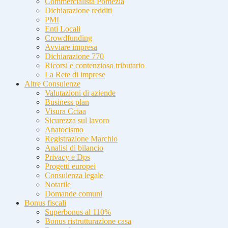
Commercialista Pomezia
Dichiarazione redditi
PMI
Enti Locali
Crowdfunding
Avviare impresa
Dichiarazione 770
Ricorsi e contenzioso tributario
La Rete di imprese
Altre Consulenze
Valutazioni di aziende
Business plan
Visura Cciaa
Sicurezza sul lavoro
Anatocismo
Registrazione Marchio
Analisi di bilancio
Privacy e Dps
Progetti europei
Consulenza legale
Notarile
Domande comuni
Bonus fiscali
Superbonus al 110%
Bonus ristrutturazione casa