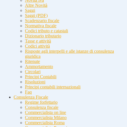
Novità Iva
Altre Novità
Saggi
Saggi (PDF)
Scadenzario fiscale
Normativa fiscale
Codici tributo e catastali
Dizionario tributario
Tasse e attività
Codici attività
Risposte agli interpelli e alle istanze di consulenza
giuridica
Ritenute
Ammortamento
Circolari
Principi Contabili
Risoluzioni
Principi contabili internazionali
Faq
Consulenza Fiscale
Regime forfettario
Consulenza fiscale
Commercialista on line
Commercialista Milano
Commercialista Roma