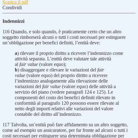
Scarica il pdf
Condividi
Indennizzi
116
Quando, e solo quando, è praticamente certo che un altro
soggetto rimborserà alcuni o tutti i costi necessari per estinguere
un’obbligazione per benefici definiti, l’entità deve:
a
) rilevare il proprio diritto a ricevere l’indennizzo come
attività separata. L’entità deve valutare tale attività
al
fair value
(valore equo);
b
) disaggregare e rilevare le variazioni del
fair
value
(valore equo) del proprio diritto a ricevere
l’indennizzo analogamente alla rilevazione delle
variazioni del
fair value
(valore equo) delle attività a
servizio del piano (vedere paragrafi 124 e 125). Le
componenti del costo dei benefici definiti rilevato in
conformità al paragrafo 120 possono essere rilevate al
netto degli importi relativi alle variazioni del valore
contabile del diritto all’indennizzo.
117
Talvolta, un’entità può fare affidamento su un altro soggetto,
come ad esempio un assicuratore, per far fronte ad alcuni o tutti i
costi necessari per estinguere una determinata obbligazione per