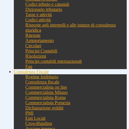
Codici tributo e catastali
Dizionario tributario
Tasse e attività
Codici attività
Risposte agli interpelli e alle istanze di consulenza
giuridica
Ritenute
Ammortamento
Circolari
Principi Contabili
Risoluzioni
Principi contabili internazionali
Faq
Consulenza Fiscale
Regime forfettario
Consulenza fiscale
Commercialista on line
Commercialista Milano
Commercialista Roma
Commercialista Pomezia
Dichiarazione redditi
PMI
Enti Locali
Crowdfunding
Avviare impresa