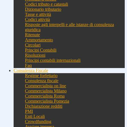
Codici tributo e catastali
Dizionario tributario
Tasse e attività
Codici attività
Risposte agli interpelli e alle istanze di consulenza
giuridica
Ritenute
Ammortamento
Circolari
Principi Contabili
Risoluzioni
Principi contabili internazionali
Faq
Consulenza Fiscale
Regime forfettario
Consulenza fiscale
Commercialista on line
Commercialista Milano
Commercialista Roma
Commercialista Pomezia
Dichiarazione redditi
PMI
Enti Locali
Crowdfunding
Avviare impresa