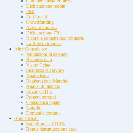
Commercialista Pomezia
Dichiarazione redditi
PMI
Enti Locali
Crowdfunding
Avviare impresa
Dichiarazione 770
Ricorsi e contenzioso tributario
La Rete di imprese
Altre Consulenze
Valutazioni di aziende
Business plan
Visura Cciaa
Sicurezza sul lavoro
Anatocismo
Registrazione Marchio
Analisi di bilancio
Privacy e Dps
Progetti europei
Consulenza legale
Notarile
Domande comuni
Bonus fiscali
Superbonus al 110%
Bonus ristrutturazione casa