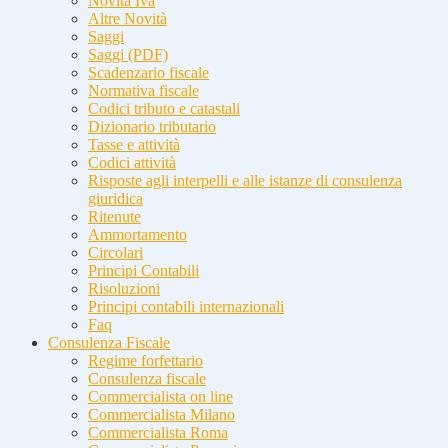
Novità Iva
Altre Novità
Saggi
Saggi (PDF)
Scadenzario fiscale
Normativa fiscale
Codici tributo e catastali
Dizionario tributario
Tasse e attività
Codici attività
Risposte agli interpelli e alle istanze di consulenza
giuridica
Ritenute
Ammortamento
Circolari
Principi Contabili
Risoluzioni
Principi contabili internazionali
Faq
Consulenza Fiscale
Regime forfettario
Consulenza fiscale
Commercialista on line
Commercialista Milano
Commercialista Roma