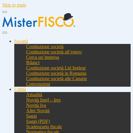
Skip to main
Società
Costituzione società
Costituzione società all’estero
Cerca un’impresa
Bilanci
Costituzione società Ltd Inglese
Costituzione società in Romania
Costituzione società alle Canarie
Convenzioni
Utilità
Attualità
Novità Irpef – Ires
Novità Iva
Altre Novità
Saggi
Saggi (PDF)
Scadenzario fiscale
Normativa fiscale