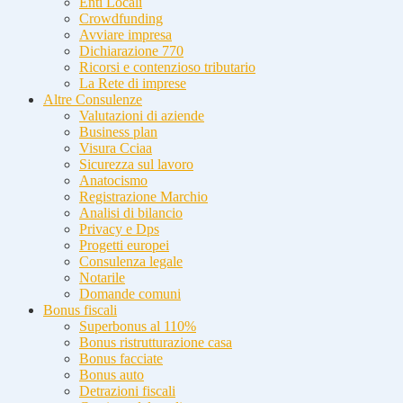
Enti Locali
Crowdfunding
Avviare impresa
Dichiarazione 770
Ricorsi e contenzioso tributario
La Rete di imprese
Altre Consulenze
Valutazioni di aziende
Business plan
Visura Cciaa
Sicurezza sul lavoro
Anatocismo
Registrazione Marchio
Analisi di bilancio
Privacy e Dps
Progetti europei
Consulenza legale
Notarile
Domande comuni
Bonus fiscali
Superbonus al 110%
Bonus ristrutturazione casa
Bonus facciate
Bonus auto
Detrazioni fiscali