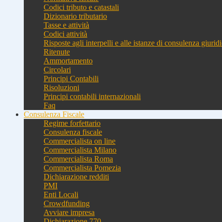
Codici tributo e catastali
Dizionario tributario
Tasse e attività
Codici attività
Risposte agli interpelli e alle istanze di consulenza giurid
Ritenute
Ammortamento
Circolari
Principi Contabili
Risoluzioni
Principi contabili internazionali
Faq
Consulenza Fiscale
Regime forfettario
Consulenza fiscale
Commercialista on line
Commercialista Milano
Commercialista Roma
Commercialista Pomezia
Dichiarazione redditi
PMI
Enti Locali
Crowdfunding
Avviare impresa
Dichiarazione 770