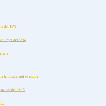
ale del 10%
ione Irpef del 65%
sferta
a la misura anti-evasione
cazioni dell’AdE
-UE