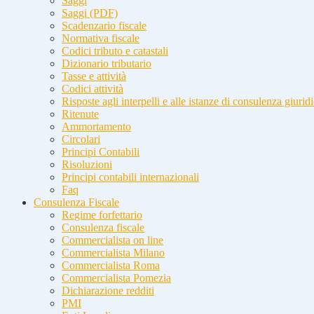
Saggi
Saggi (PDF)
Scadenzario fiscale
Normativa fiscale
Codici tributo e catastali
Dizionario tributario
Tasse e attività
Codici attività
Risposte agli interpelli e alle istanze di consulenza giurid
Ritenute
Ammortamento
Circolari
Principi Contabili
Risoluzioni
Principi contabili internazionali
Faq
Consulenza Fiscale
Regime forfettario
Consulenza fiscale
Commercialista on line
Commercialista Milano
Commercialista Roma
Commercialista Pomezia
Dichiarazione redditi
PMI