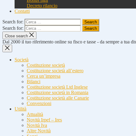
Bonus figli
Decreto rilancio
Contatti
Search for:
Search for:
Close search
Dal 2000 il tuo riferimento online su fisco e tasse - da sempre a tua d
Società
Costituzione società
Costituzione società all’estero
Cerca un’impresa
Bilanci
Costituzione società Ltd Inglese
Costituzione società in Romania
Costituzione società alle Canarie
Convenzioni
Utilità
Attualità
Novità Irpef – Ires
Novità Iva
Altre Novità