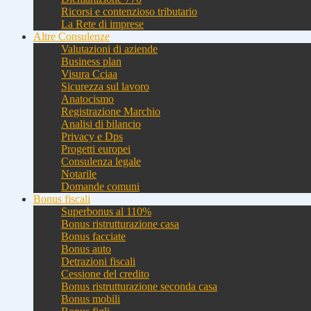
Ricorsi e contenzioso tributario
La Rete di imprese
Altre Consulenze
Valutazioni di aziende
Business plan
Visura Cciaa
Sicurezza sul lavoro
Anatocismo
Registrazione Marchio
Analisi di bilancio
Privacy e Dps
Progetti europei
Consulenza legale
Notarile
Domande comuni
Bonus fiscali
Superbonus al 110%
Bonus ristrutturazione casa
Bonus facciate
Bonus auto
Detrazioni fiscali
Cessione del credito
Bonus ristrutturazione seconda casa
Bonus mobili