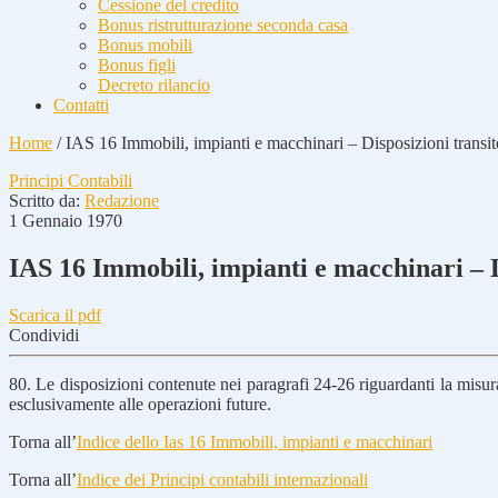
Cessione del credito
Bonus ristrutturazione seconda casa
Bonus mobili
Bonus figli
Decreto rilancio
Contatti
Home
/
IAS 16 Immobili, impianti e macchinari – Disposizioni transit
Principi Contabili
Scritto da:
Redazione
1 Gennaio 1970
IAS 16 Immobili, impianti e macchinari – D
Scarica il pdf
Condividi
80. Le disposizioni contenute nei paragrafi 24-26 riguardanti la misura
esclusivamente alle operazioni future.
Torna all’
Indice dello Ias 16 Immobili, impianti e macchinari
Torna all’
Indice dei Principi contabili internazionali