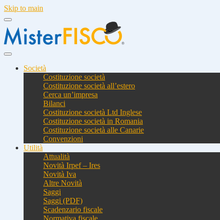
Skip to main
Società
Costituzione società
Costituzione società all’estero
Cerca un’impresa
Bilanci
Costituzione società Ltd Inglese
Costituzione società in Romania
Costituzione società alle Canarie
Convenzioni
Utilità
Attualità
Novità Irpef – Ires
Novità Iva
Altre Novità
Saggi
Saggi (PDF)
Scadenzario fiscale
Normativa fiscale