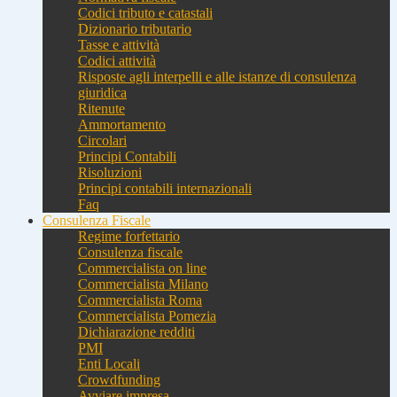
Codici tributo e catastali
Dizionario tributario
Tasse e attività
Codici attività
Risposte agli interpelli e alle istanze di consulenza
giuridica
Ritenute
Ammortamento
Circolari
Principi Contabili
Risoluzioni
Principi contabili internazionali
Faq
Consulenza Fiscale
Regime forfettario
Consulenza fiscale
Commercialista on line
Commercialista Milano
Commercialista Roma
Commercialista Pomezia
Dichiarazione redditi
PMI
Enti Locali
Crowdfunding
Avviare impresa