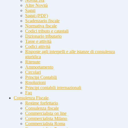
Novità Iva
Altre Novità
Saggi
Saggi (PDF)
Scadenzario fiscale
Normativa fiscale
Codici tributo e catastali
Dizionario tributario
Tasse e attività
Codici attività
Risposte agli interpelli e alle istanze di consulenza
giuridica
Ritenute
Ammortamento
Circolari
Principi Contabili
Risoluzioni
Principi contabili internazionali
Faq
Consulenza Fiscale
Regime forfettario
Consulenza fiscale
Commercialista on line
Commercialista Milano
Commercialista Roma