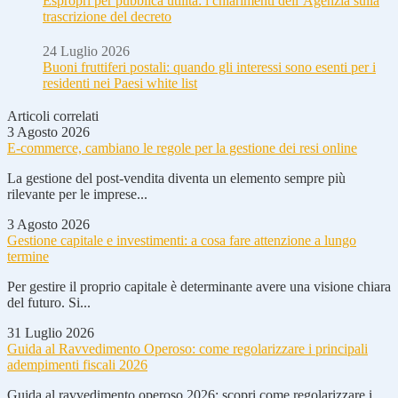
Espropri per pubblica utilità: i chiarimenti dell’Agenzia sulla
trascrizione del decreto
24 Luglio 2026
Buoni fruttiferi postali: quando gli interessi sono esenti per i
residenti nei Paesi white list
Articoli correlati
3 Agosto 2026
E-commerce, cambiano le regole per la gestione dei resi online
La gestione del post-vendita diventa un elemento sempre più
rilevante per le imprese...
3 Agosto 2026
Gestione capitale e investimenti: a cosa fare attenzione a lungo
termine
Per gestire il proprio capitale è determinante avere una visione chiara
del futuro. Si...
31 Luglio 2026
Guida al Ravvedimento Operoso: come regolarizzare i principali
adempimenti fiscali 2026
Guida al ravvedimento operoso 2026: scopri come regolarizzare i