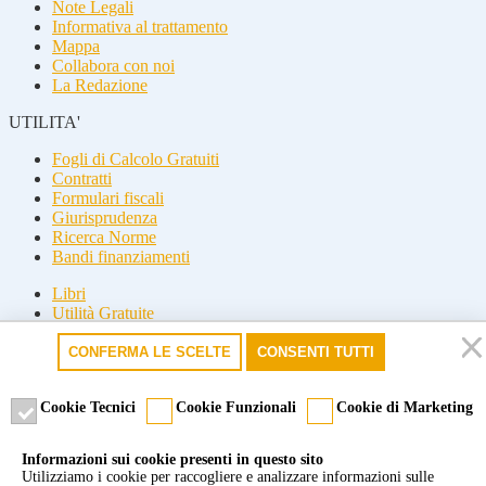
Note Legali
Informativa al trattamento
Mappa
Collabora con noi
La Redazione
UTILITA'
Fogli di Calcolo Gratuiti
Contratti
Formulari fiscali
Giurisprudenza
Ricerca Norme
Bandi finanziamenti
Libri
Utilità Gratuite
Guide fiscali
CONFERMA LE SCELTE
CONSENTI TUTTI
Seguici
Seguici
Cookie Tecnici
Cookie Funzionali
Cookie di Marketing
© 2026 Misterfisco. Tutti i diritti sono riservati, è vietata anche la
Informazioni sui cookie presenti in questo sito
riproduzione parziale.
Utilizziamo i cookie per raccogliere e analizzare informazioni sulle
Marchio registrato dello Studio Commercialista Di Michele di Roma