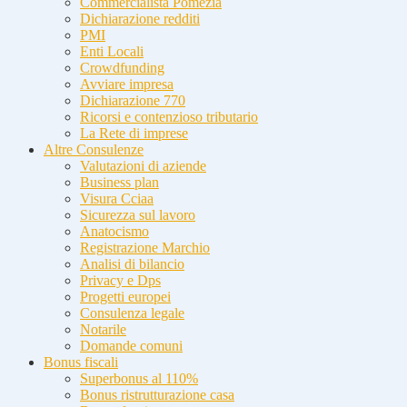
Commercialista Pomezia
Dichiarazione redditi
PMI
Enti Locali
Crowdfunding
Avviare impresa
Dichiarazione 770
Ricorsi e contenzioso tributario
La Rete di imprese
Altre Consulenze
Valutazioni di aziende
Business plan
Visura Cciaa
Sicurezza sul lavoro
Anatocismo
Registrazione Marchio
Analisi di bilancio
Privacy e Dps
Progetti europei
Consulenza legale
Notarile
Domande comuni
Bonus fiscali
Superbonus al 110%
Bonus ristrutturazione casa