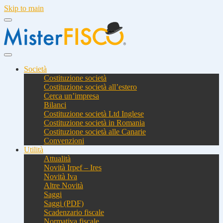
Skip to main
Società
Costituzione società
Costituzione società all’estero
Cerca un’impresa
Bilanci
Costituzione società Ltd Inglese
Costituzione società in Romania
Costituzione società alle Canarie
Convenzioni
Utilità
Attualità
Novità Irpef – Ires
Novità Iva
Altre Novità
Saggi
Saggi (PDF)
Scadenzario fiscale
Normativa fiscale