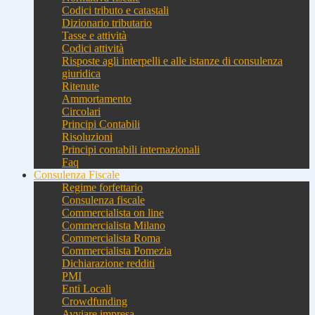
Codici tributo e catastali
Dizionario tributario
Tasse e attività
Codici attività
Risposte agli interpelli e alle istanze di consulenza
giuridica
Ritenute
Ammortamento
Circolari
Principi Contabili
Risoluzioni
Principi contabili internazionali
Faq
Consulenza Fiscale
Regime forfettario
Consulenza fiscale
Commercialista on line
Commercialista Milano
Commercialista Roma
Commercialista Pomezia
Dichiarazione redditi
PMI
Enti Locali
Crowdfunding
Avviare impresa