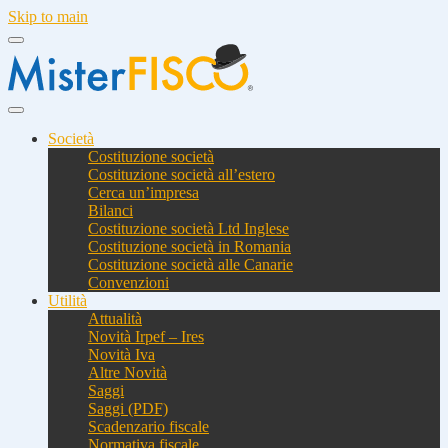
Skip to main
Società
Costituzione società
Costituzione società all’estero
Cerca un’impresa
Bilanci
Costituzione società Ltd Inglese
Costituzione società in Romania
Costituzione società alle Canarie
Convenzioni
Utilità
Attualità
Novità Irpef – Ires
Novità Iva
Altre Novità
Saggi
Saggi (PDF)
Scadenzario fiscale
Normativa fiscale