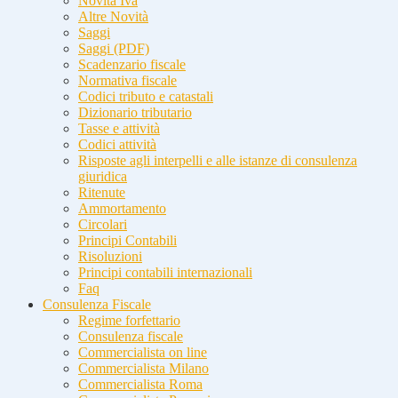
Novità Iva
Altre Novità
Saggi
Saggi (PDF)
Scadenzario fiscale
Normativa fiscale
Codici tributo e catastali
Dizionario tributario
Tasse e attività
Codici attività
Risposte agli interpelli e alle istanze di consulenza
giuridica
Ritenute
Ammortamento
Circolari
Principi Contabili
Risoluzioni
Principi contabili internazionali
Faq
Consulenza Fiscale
Regime forfettario
Consulenza fiscale
Commercialista on line
Commercialista Milano
Commercialista Roma