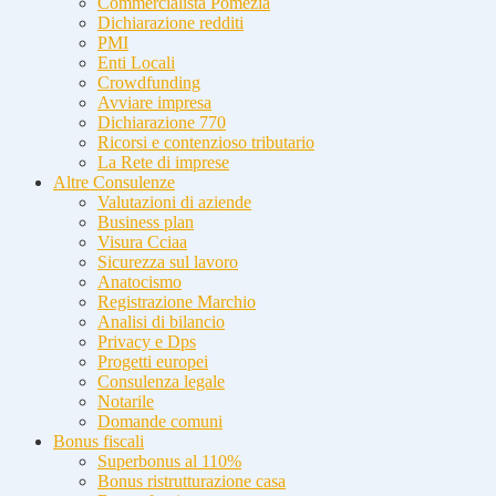
Commercialista Pomezia
Dichiarazione redditi
PMI
Enti Locali
Crowdfunding
Avviare impresa
Dichiarazione 770
Ricorsi e contenzioso tributario
La Rete di imprese
Altre Consulenze
Valutazioni di aziende
Business plan
Visura Cciaa
Sicurezza sul lavoro
Anatocismo
Registrazione Marchio
Analisi di bilancio
Privacy e Dps
Progetti europei
Consulenza legale
Notarile
Domande comuni
Bonus fiscali
Superbonus al 110%
Bonus ristrutturazione casa