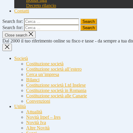
Bonus figli
Decreto rilancio
Contatti
Search for:
Search for:
Close search
Dal 2000 il tuo riferimento online su fisco e tasse - da sempre a tua d
Società
Costituzione società
Costituzione società all’estero
Cerca un’impresa
Bilanci
Costituzione società Ltd Inglese
Costituzione società in Romania
Costituzione società alle Canarie
Convenzioni
Utilità
Attualità
Novità Irpef – Ires
Novità Iva
Altre Novità