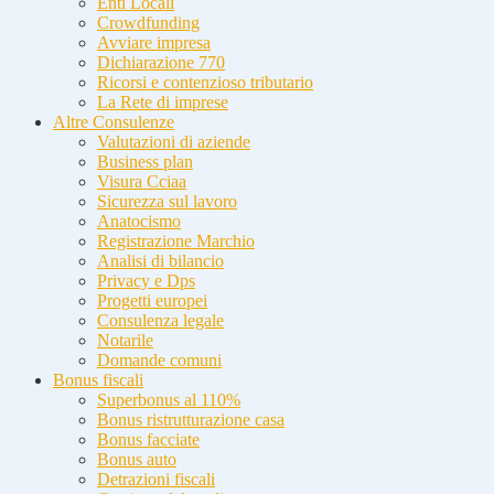
Enti Locali
Crowdfunding
Avviare impresa
Dichiarazione 770
Ricorsi e contenzioso tributario
La Rete di imprese
Altre Consulenze
Valutazioni di aziende
Business plan
Visura Cciaa
Sicurezza sul lavoro
Anatocismo
Registrazione Marchio
Analisi di bilancio
Privacy e Dps
Progetti europei
Consulenza legale
Notarile
Domande comuni
Bonus fiscali
Superbonus al 110%
Bonus ristrutturazione casa
Bonus facciate
Bonus auto
Detrazioni fiscali