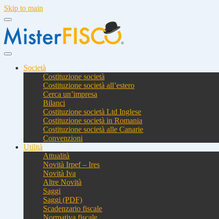
Skip to main
Società
Costituzione società
Costituzione società all’estero
Cerca un’impresa
Bilanci
Costituzione società Ltd Inglese
Costituzione società in Romania
Costituzione società alle Canarie
Convenzioni
Utilità
Attualità
Novità Irpef – Ires
Novità Iva
Altre Novità
Saggi
Saggi (PDF)
Scadenzario fiscale
Normativa fiscale