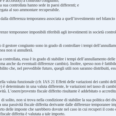
egate e accordo(i) a controllo congiunto;
la sua controllata hanno sede in paesi differenti; e
llegata al suo ammontare recuperabile.
dalla differenza temporanea associata a quell’investimento nel bilancio s
erenze temporanee imponibili riferibili agli investimenti in società controll
ure o il gestore congiunto sono in grado di controllare i tempi dell’annull
nea non si annullerà.
a controllata, essa è in grado di stabilire i tempi dell’annullamento delle
i ma anche da eventuali differenze cambio). Inoltre, spesso non è fattib
ilito che, nel prevedibile futuro, quegli utili non saranno distribuiti, e
lla valuta funzionale (cfr. IAS 21 Effetti delle variazioni dei cambi delle 
tarie) è determinato in una valuta differente, le variazioni nel tasso di c
ività. L’onere/provento fiscale differito risultante è addebitato o accred
di solito, non si trova nella condizione di stabilire la sua politica dei d
va una passività fiscale differita derivante dalle differenze temporanee imp
rto delle imposte che sarebbero dovute nel caso in cui recuperi il costo 
iscale differita è valutata a tale importo.