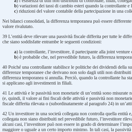
a
) l’esistenza di utili non distribuiti di controllate, filiali, coll
b
) variazioni dei tassi di cambio esteri quando la controllante e 
c
) riduzioni del valore contabile della partecipazione in una co
Nei bilanci consolidati, la differenza temporanea può essere differente 
valore rivalutato.
39
L’entità deve rilevare una passività fiscale differita per tutte le diff
che siano soddisfatte entrambe le seguenti condizioni:
a
) la controllante, l’investitore, il partecipante alla joint vent
b
) è probabile che, nel prevedibile futuro, la differenza tempora
40
Poiché una controllante stabilisce le politiche dei dividendi della su
differenze temporanee che derivano non solo dagli utili non distribuit
differenza temporanea si annulla. Perciò, quando la controllante ha stab
si applicano agli investimenti in filiali.
41
Le attività e le passività non monetarie di un’entità sono misurate ne
(e, quindi, il valore ai fini fiscali delle attività e passività non mone
fiscale differita rilevata o (subordinatamente al paragrafo 24) in un’att
42
Un investitore in una società collegata non controlla quella entità e, 
collegata non siano distribuiti nel prevedibile futuro, l’investitore rile
alcuni casi, l’investitore può non essere in grado di determinare l’impo
maggiore o uguale a un certo importo minimo. In tali casi, la passività f