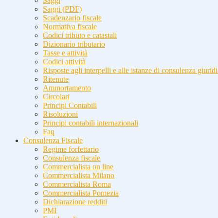
Saggi
Saggi (PDF)
Scadenzario fiscale
Normativa fiscale
Codici tributo e catastali
Dizionario tributario
Tasse e attività
Codici attività
Risposte agli interpelli e alle istanze di consulenza giurid
Ritenute
Ammortamento
Circolari
Principi Contabili
Risoluzioni
Principi contabili internazionali
Faq
Consulenza Fiscale
Regime forfettario
Consulenza fiscale
Commercialista on line
Commercialista Milano
Commercialista Roma
Commercialista Pomezia
Dichiarazione redditi
PMI