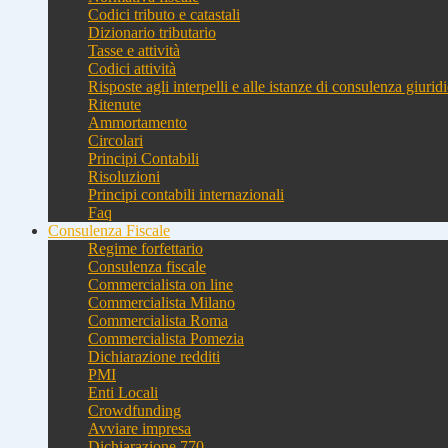
Codici tributo e catastali
Dizionario tributario
Tasse e attività
Codici attività
Risposte agli interpelli e alle istanze di consulenza giurid
Ritenute
Ammortamento
Circolari
Principi Contabili
Risoluzioni
Principi contabili internazionali
Faq
Consulenza Fiscale
Regime forfettario
Consulenza fiscale
Commercialista on line
Commercialista Milano
Commercialista Roma
Commercialista Pomezia
Dichiarazione redditi
PMI
Enti Locali
Crowdfunding
Avviare impresa
Dichiarazione 770