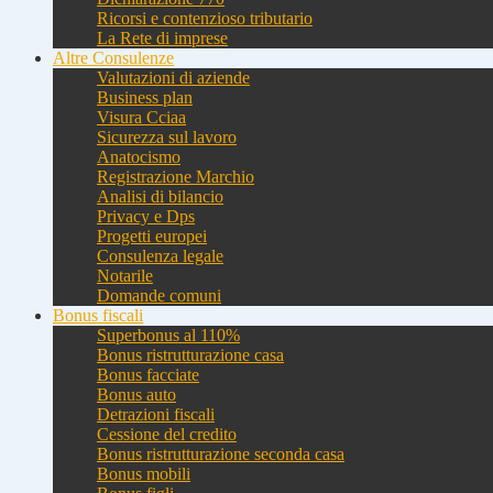
Ricorsi e contenzioso tributario
La Rete di imprese
Altre Consulenze
Valutazioni di aziende
Business plan
Visura Cciaa
Sicurezza sul lavoro
Anatocismo
Registrazione Marchio
Analisi di bilancio
Privacy e Dps
Progetti europei
Consulenza legale
Notarile
Domande comuni
Bonus fiscali
Superbonus al 110%
Bonus ristrutturazione casa
Bonus facciate
Bonus auto
Detrazioni fiscali
Cessione del credito
Bonus ristrutturazione seconda casa
Bonus mobili