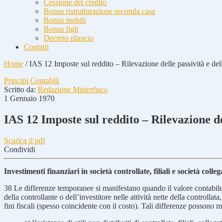
Cessione del credito
Bonus ristrutturazione seconda casa
Bonus mobili
Bonus figli
Decreto rilancio
Contatti
Home
/
IAS 12 Imposte sul reddito – Rilevazione delle passività e delle 
Principi Contabili
Scritto da:
Redazione Misterfisco
1 Gennaio 1970
IAS 12 Imposte sul reddito – Rilevazione dell
Scarica il pdf
Condividi
Investimenti finanziari in società controllate, filiali e società colle
38
Le differenze temporanee si manifestano quando il valore contabile di
della controllante o dell’investitore nelle attività nette della controlla
fini fiscali (spesso coincidente con il costo). Tali differenze possono ma