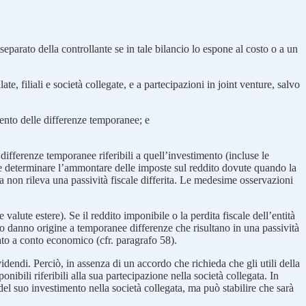
eparato della controllante se in tale bilancio lo espone al costo o a un
ate, filiali e società collegate, e a partecipazioni in joint venture, salvo
amento delle differenze temporanee; e
 differenze temporanee riferibili a quell’investimento (incluse le
ile determinare l’ammontare delle imposte sul reddito dovute quando la
ssa non rileva una passività fiscale differita. Le medesime osservazioni
valute estere). Se il reddito imponibile o la perdita fiscale dell’entità
ambio danno origine a temporanee differenze che risultano in una passività
itato a conto economico (cfr. paragrafo 58).
ividendi. Perciò, in assenza di un accordo che richieda che gli utili della
onibili riferibili alla sua partecipazione nella società collegata. In
del suo investimento nella società collegata, ma può stabilire che sarà