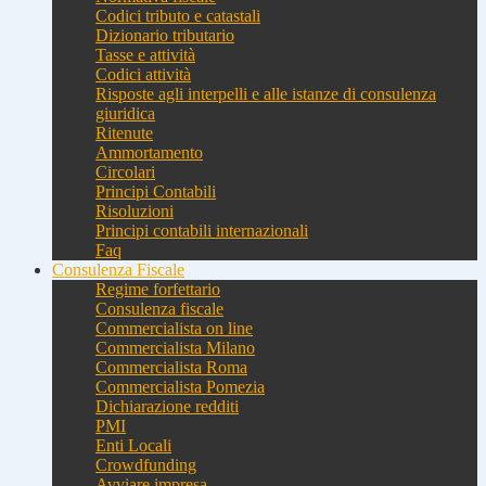
Codici tributo e catastali
Dizionario tributario
Tasse e attività
Codici attività
Risposte agli interpelli e alle istanze di consulenza
giuridica
Ritenute
Ammortamento
Circolari
Principi Contabili
Risoluzioni
Principi contabili internazionali
Faq
Consulenza Fiscale
Regime forfettario
Consulenza fiscale
Commercialista on line
Commercialista Milano
Commercialista Roma
Commercialista Pomezia
Dichiarazione redditi
PMI
Enti Locali
Crowdfunding
Avviare impresa