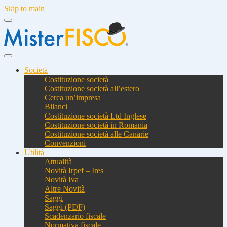
Skip to main
Società
Costituzione società
Costituzione società all’estero
Cerca un’impresa
Bilanci
Costituzione società Ltd Inglese
Costituzione società in Romania
Costituzione società alle Canarie
Convenzioni
Utilità
Attualità
Novità Irpef – Ires
Novità Iva
Altre Novità
Saggi
Saggi (PDF)
Scadenzario fiscale
Normativa fiscale