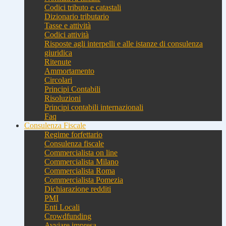
Codici tributo e catastali
Dizionario tributario
Tasse e attività
Codici attività
Risposte agli interpelli e alle istanze di consulenza
giuridica
Ritenute
Ammortamento
Circolari
Principi Contabili
Risoluzioni
Principi contabili internazionali
Faq
Consulenza Fiscale
Regime forfettario
Consulenza fiscale
Commercialista on line
Commercialista Milano
Commercialista Roma
Commercialista Pomezia
Dichiarazione redditi
PMI
Enti Locali
Crowdfunding
Avviare impresa