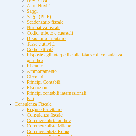
Novità Iva
Altre Novità
Saggi
Saggi (PDF)
Scadenzario fiscale
Normativa fiscale
Codici tributo e catastali
Dizionario tributario
Tasse e attività
Codici attività
Risposte agli interpelli e alle istanze di consulenza
giuridica
Ritenute
Ammortamento
Circolari
Principi Contabili
Risoluzioni
Principi contabili internazionali
Faq
Consulenza Fiscale
Regime forfettario
Consulenza fiscale
Commercialista on line
Commercialista Milano
Commercialista Roma