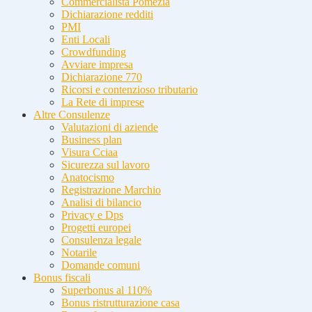
Commercialista Pomezia
Dichiarazione redditi
PMI
Enti Locali
Crowdfunding
Avviare impresa
Dichiarazione 770
Ricorsi e contenzioso tributario
La Rete di imprese
Altre Consulenze
Valutazioni di aziende
Business plan
Visura Cciaa
Sicurezza sul lavoro
Anatocismo
Registrazione Marchio
Analisi di bilancio
Privacy e Dps
Progetti europei
Consulenza legale
Notarile
Domande comuni
Bonus fiscali
Superbonus al 110%
Bonus ristrutturazione casa