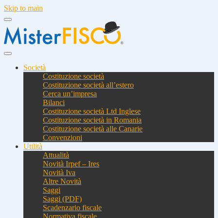
Skip to main
Società
Costituzione società
Costituzione società all’estero
Cerca un’impresa
Bilanci
Costituzione società Ltd Inglese
Costituzione società in Romania
Costituzione società alle Canarie
Convenzioni
Utilità
Attualità
Novità Irpef – Ires
Novità Iva
Altre Novità
Saggi
Saggi (PDF)
Scadenzario fiscale
Normativa fiscale