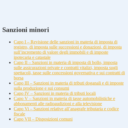
Sanzioni minori
Capo I – Revisione delle sanzioni in materia di imposta di
registro, di imposta sulle successioni e donazioni, di imposta
sull’incremento di valore degli immobili e di imposte
ipotecaria e catastale
Capo II – Sanzioni in materia di imposta di bollo, imposta
sulle assicurazioni private e contratti vitalizi, imposta sugli
spettacoli, tasse sulle concessioni governativa e sui contratti di
borsa
Capo III – Sanzioni in materia di tributi doganali e di imposte
sulla produzione e sui consumi
Capo IV – Sanzioni in materia di tributi locali
Capo V – Sanzioni in materia di tasse automobilistiche e
abbonamenti alle radioaudizioni e alla televisione
Capo Vi – Sanzioni relative all’anagrafe tributaria e codice
fiscale
Capo VII – Disposizioni comuni