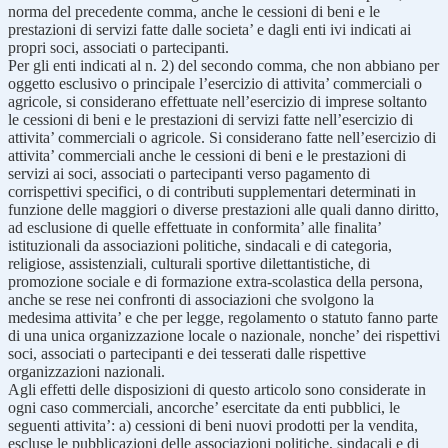
norma del precedente comma, anche le cessioni di beni e le
prestazioni di servizi fatte dalle societa’ e dagli enti ivi indicati ai
propri soci, associati o partecipanti.
Per gli enti indicati al n. 2) del secondo comma, che non abbiano per
oggetto esclusivo o principale l’esercizio di attivita’ commerciali o
agricole, si considerano effettuate nell’esercizio di imprese soltanto
le cessioni di beni e le prestazioni di servizi fatte nell’esercizio di
attivita’ commerciali o agricole. Si considerano fatte nell’esercizio di
attivita’ commerciali anche le cessioni di beni e le prestazioni di
servizi ai soci, associati o partecipanti verso pagamento di
corrispettivi specifici, o di contributi supplementari determinati in
funzione delle maggiori o diverse prestazioni alle quali danno diritto,
ad esclusione di quelle effettuate in conformita’ alle finalita’
istituzionali da associazioni politiche, sindacali e di categoria,
religiose, assistenziali, culturali sportive dilettantistiche, di
promozione sociale e di formazione extra-scolastica della persona,
anche se rese nei confronti di associazioni che svolgono la
medesima attivita’ e che per legge, regolamento o statuto fanno parte
di una unica organizzazione locale o nazionale, nonche’ dei rispettivi
soci, associati o partecipanti e dei tesserati dalle rispettive
organizzazioni nazionali.
Agli effetti delle disposizioni di questo articolo sono considerate in
ogni caso commerciali, ancorche’ esercitate da enti pubblici, le
seguenti attivita’: a) cessioni di beni nuovi prodotti per la vendita,
escluse le pubblicazioni delle associazioni politiche, sindacali e di