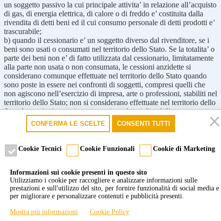
un soggetto passivo la cui principale attivita’ in relazione all’acquisto
di gas, di energia elettrica, di calore o di freddo e’ costituita dalla
rivendita di detti beni ed il cui consumo personale di detti prodotti e’
trascurabile;
b) quando il cessionario e’ un soggetto diverso dal rivenditore, se i
beni sono usati o consumati nel territorio dello Stato. Se la totalita’ o
parte dei beni non e’ di fatto utilizzata dal cessionario, limitatamente
alla parte non usata o non consumata, le cessioni anzidette si
considerano comunque effettuate nel territorio dello Stato quando
sono poste in essere nei confronti di soggetti, compresi quelli che
non agiscono nell’esercizio di impresa, arte o professioni, stabiliti nel
territorio dello Stato; non si considerano effettuate nel territorio dello
Stato le cessioni poste in essere nei confronti di stabili
organizzazioni all’estero, per le quali sono effettuati gli acquisti da
CONFERMA LE SCELTE
CONSENTI TUTTI
parte di soggetti domiciliati o residenti in Italia.
Cookie Tecnici
Cookie Funzionali
Cookie di Marketing
Articolo 7 ter – Territorialita’ – Prestazioni di servizi
Informazioni sui cookie presenti in questo sito
In vigore dal 20/02/2010
Utilizziamo i cookie per raccogliere e analizzare informazioni sulle
Modificato da: Decreto legislativo del 11/02/2010 n. 18 Articolo 1
prestazioni e sull'utilizzo del sito, per fornire funzionalità di social media e
per migliorare e personalizzare contenuti e pubblicità presenti.
Nota:
Le disposizioni del presente articolo, aggiunto dall’art. 1 decreto
Mostra più informazioni
Cookie Policy
legislativo 11 febbraio 2010 n. 18, si applicano alle operazioni