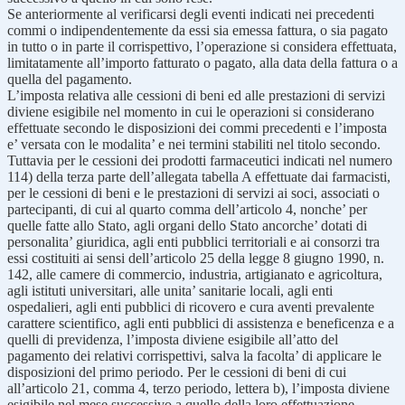
Se anteriormente al verificarsi degli eventi indicati nei precedenti
commi o indipendentemente da essi sia emessa fattura, o sia pagato
in tutto o in parte il corrispettivo, l’operazione si considera effettuata,
limitatamente all’importo fatturato o pagato, alla data della fattura o a
quella del pagamento.
L’imposta relativa alle cessioni di beni ed alle prestazioni di servizi
diviene esigibile nel momento in cui le operazioni si considerano
effettuate secondo le disposizioni dei commi precedenti e l’imposta
e’ versata con le modalita’ e nei termini stabiliti nel titolo secondo.
Tuttavia per le cessioni dei prodotti farmaceutici indicati nel numero
114) della terza parte dell’allegata tabella A effettuate dai farmacisti,
per le cessioni di beni e le prestazioni di servizi ai soci, associati o
partecipanti, di cui al quarto comma dell’articolo 4, nonche’ per
quelle fatte allo Stato, agli organi dello Stato ancorche’ dotati di
personalita’ giuridica, agli enti pubblici territoriali e ai consorzi tra
essi costituiti ai sensi dell’articolo 25 della legge 8 giugno 1990, n.
142, alle camere di commercio, industria, artigianato e agricoltura,
agli istituti universitari, alle unita’ sanitarie locali, agli enti
ospedalieri, agli enti pubblici di ricovero e cura aventi prevalente
carattere scientifico, agli enti pubblici di assistenza e beneficenza e a
quelli di previdenza, l’imposta diviene esigibile all’atto del
pagamento dei relativi corrispettivi, salva la facolta’ di applicare le
disposizioni del primo periodo. Per le cessioni di beni di cui
all’articolo 21, comma 4, terzo periodo, lettera b), l’imposta diviene
esigibile nel mese successivo a quello della loro effettuazione.