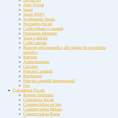
Novità Iva
Altre Novità
Saggi
Saggi (PDF)
Scadenzario fiscale
Normativa fiscale
Codici tributo e catastali
Dizionario tributario
Tasse e attività
Codici attività
Risposte agli interpelli e alle istanze di consulenza
giuridica
Ritenute
Ammortamento
Circolari
Principi Contabili
Risoluzioni
Principi contabili internazionali
Faq
Consulenza Fiscale
Regime forfettario
Consulenza fiscale
Commercialista on line
Commercialista Milano
Commercialista Roma