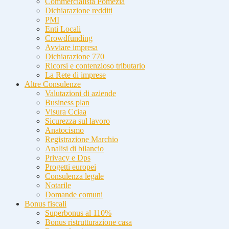
Commercialista Pomezia
Dichiarazione redditi
PMI
Enti Locali
Crowdfunding
Avviare impresa
Dichiarazione 770
Ricorsi e contenzioso tributario
La Rete di imprese
Altre Consulenze
Valutazioni di aziende
Business plan
Visura Cciaa
Sicurezza sul lavoro
Anatocismo
Registrazione Marchio
Analisi di bilancio
Privacy e Dps
Progetti europei
Consulenza legale
Notarile
Domande comuni
Bonus fiscali
Superbonus al 110%
Bonus ristrutturazione casa