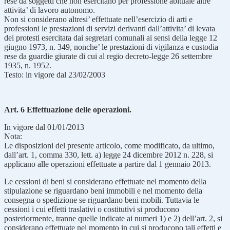
rese da soggetti che non esercitano per professione abituale altre
attivita’ di lavoro autonomo.
Non si considerano altresi’ effettuate nell’esercizio di arti e
professioni le prestazioni di servizi derivanti dall’attivita’ di levata
dei protesti esercitata dai segretari comunali ai sensi della legge 12
giugno 1973, n. 349, nonche’ le prestazioni di vigilanza e custodia
rese da guardie giurate di cui al regio decreto-legge 26 settembre
1935, n. 1952.
Testo: in vigore dal 23/02/2003
Art. 6 Effettuazione delle operazioni.
In vigore dal 01/01/2013
Nota:
Le disposizioni del presente articolo, come modificato, da ultimo,
dall’art. 1, comma 330, lett. a) legge 24 dicembre 2012 n. 228, si
applicano alle operazioni effettuate a partire dal 1 gennaio 2013.
Le cessioni di beni si considerano effettuate nel momento della
stipulazione se riguardano beni immobili e nel momento della
consegna o spedizione se riguardano beni mobili. Tuttavia le
cessioni i cui effetti traslativi o costitutivi si producono
posteriormente, tranne quelle indicate ai numeri 1) e 2) dell’art. 2, si
considerano effettuate nel momento in cui si producono tali effetti e