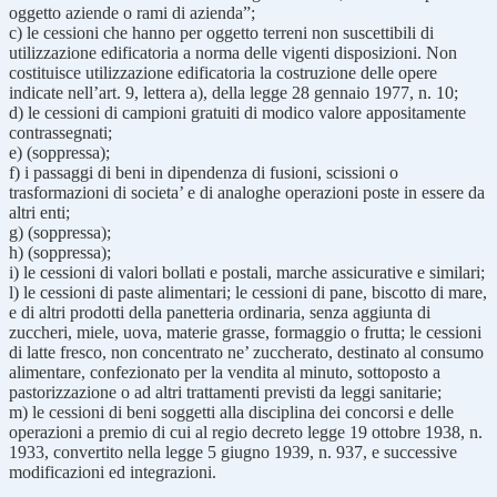
oggetto aziende o rami di azienda”;
c) le cessioni che hanno per oggetto terreni non suscettibili di
utilizzazione edificatoria a norma delle vigenti disposizioni. Non
costituisce utilizzazione edificatoria la costruzione delle opere
indicate nell’art. 9, lettera a), della legge 28 gennaio 1977, n. 10;
d) le cessioni di campioni gratuiti di modico valore appositamente
contrassegnati;
e) (soppressa);
f) i passaggi di beni in dipendenza di fusioni, scissioni o
trasformazioni di societa’ e di analoghe operazioni poste in essere da
altri enti;
g) (soppressa);
h) (soppressa);
i) le cessioni di valori bollati e postali, marche assicurative e similari;
l) le cessioni di paste alimentari; le cessioni di pane, biscotto di mare,
e di altri prodotti della panetteria ordinaria, senza aggiunta di
zuccheri, miele, uova, materie grasse, formaggio o frutta; le cessioni
di latte fresco, non concentrato ne’ zuccherato, destinato al consumo
alimentare, confezionato per la vendita al minuto, sottoposto a
pastorizzazione o ad altri trattamenti previsti da leggi sanitarie;
m) le cessioni di beni soggetti alla disciplina dei concorsi e delle
operazioni a premio di cui al regio decreto legge 19 ottobre 1938, n.
1933, convertito nella legge 5 giugno 1939, n. 937, e successive
modificazioni ed integrazioni.