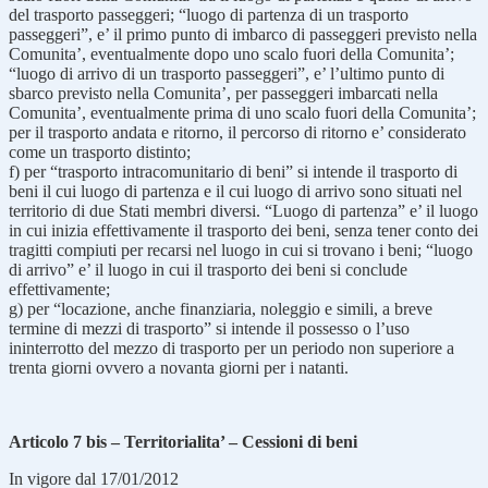
del trasporto passeggeri; “luogo di partenza di un trasporto
passeggeri”, e’ il primo punto di imbarco di passeggeri previsto nella
Comunita’, eventualmente dopo uno scalo fuori della Comunita’;
“luogo di arrivo di un trasporto passeggeri”, e’ l’ultimo punto di
sbarco previsto nella Comunita’, per passeggeri imbarcati nella
Comunita’, eventualmente prima di uno scalo fuori della Comunita’;
per il trasporto andata e ritorno, il percorso di ritorno e’ considerato
come un trasporto distinto;
f) per “trasporto intracomunitario di beni” si intende il trasporto di
beni il cui luogo di partenza e il cui luogo di arrivo sono situati nel
territorio di due Stati membri diversi. “Luogo di partenza” e’ il luogo
in cui inizia effettivamente il trasporto dei beni, senza tener conto dei
tragitti compiuti per recarsi nel luogo in cui si trovano i beni; “luogo
di arrivo” e’ il luogo in cui il trasporto dei beni si conclude
effettivamente;
g) per “locazione, anche finanziaria, noleggio e simili, a breve
termine di mezzi di trasporto” si intende il possesso o l’uso
ininterrotto del mezzo di trasporto per un periodo non superiore a
trenta giorni ovvero a novanta giorni per i natanti.
Articolo 7 bis – Territorialita’ – Cessioni di beni
In vigore dal 17/01/2012