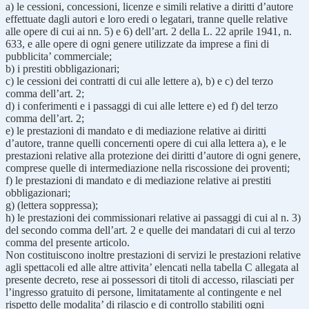
a) le cessioni, concessioni, licenze e simili relative a diritti d’autore
effettuate dagli autori e loro eredi o legatari, tranne quelle relative
alle opere di cui ai nn. 5) e 6) dell’art. 2 della L. 22 aprile 1941, n.
633, e alle opere di ogni genere utilizzate da imprese a fini di
pubblicita’ commerciale;
b) i prestiti obbligazionari;
c) le cessioni dei contratti di cui alle lettere a), b) e c) del terzo
comma dell’art. 2;
d) i conferimenti e i passaggi di cui alle lettere e) ed f) del terzo
comma dell’art. 2;
e) le prestazioni di mandato e di mediazione relative ai diritti
d’autore, tranne quelli concernenti opere di cui alla lettera a), e le
prestazioni relative alla protezione dei diritti d’autore di ogni genere,
comprese quelle di intermediazione nella riscossione dei proventi;
f) le prestazioni di mandato e di mediazione relative ai prestiti
obbligazionari;
g) (lettera soppressa);
h) le prestazioni dei commissionari relative ai passaggi di cui al n. 3)
del secondo comma dell’art. 2 e quelle dei mandatari di cui al terzo
comma del presente articolo.
Non costituiscono inoltre prestazioni di servizi le prestazioni relative
agli spettacoli ed alle altre attivita’ elencati nella tabella C allegata al
presente decreto, rese ai possessori di titoli di accesso, rilasciati per
l’ingresso gratuito di persone, limitatamente al contingente e nel
rispetto delle modalita’ di rilascio e di controllo stabiliti ogni