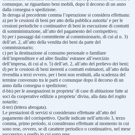
comunque, se riguardano beni mobili, dopo il decorso di un anno
dalla consegna o spedizione.
In deroga al precedente comma l’operazione si considera effettuata:
a) per le cessioni di beni per atto della pubblica autorita’ e per le
cessioni periodiche o continuative di beni in esecuzione di contratti
di somministrazione, all’atto del pagamento del corrispettivo;
b) per i passaggi dal committente al commissionario, di cui al n. 3)
dell’art. 2, all’atto della vendita dei beni da parte del
commissionario;
c) per la destinazione al consumo personale o familiare
dell’imprenditore e ad altre finalita’ estranee all’esercizio
dell’impresa, di cui al n. 5) dell’art. 2, all’atto del prelievo dei beni;
d) per le cessioni di beni inerenti a contratti estimatori, all’atto della
rivendita a terzi ovvero, per i beni non restituiti, alla scadenza del
termine convenuto tra le parti e comunque dopo il decorso di un
anno dalla consegna o spedizione;
d-bis) per le assegnazioni in proprieta’ di case di abitazione fatte ai
soci da cooperative edilizie a proprieta’ divisa, alla data del rogito
notarile;
d-ter) (lettera abrogata).
Le prestazioni di servizi si considerano effettuate all’atto del
pagamento del corrispettivo. Quelle indicate nell’articolo 3, terzo
comma, primo periodo, si considerano effettuate al momento in cui
sono rese, ovvero, se di carattere periodico o continuativo, nel mese
successivo a quello in cui sono rese.