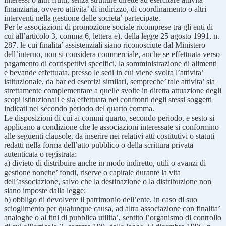
finanziaria, ovvero attivita’ di indirizzo, di coordinamento o altri
interventi nella gestione delle societa’ partecipate.
Per le associazioni di promozione sociale ricomprese tra gli enti di
cui all’articolo 3, comma 6, lettera e), della legge 25 agosto 1991, n.
287. le cui finalita’ assistenziali siano riconosciute dal Ministero
dell’interno, non si considera commerciale, anche se effettuata verso
pagamento di corrispettivi specifici, la somministrazione di alimenti
e bevande effettuata, presso le sedi in cui viene svolta l’attivita’
istituzionale, da bar ed esercizi similari, sempreche’ tale attivita’ sia
strettamente complementare a quelle svolte in diretta attuazione degli
scopi istituzionali e sia effettuata nei confronti degli stessi soggetti
indicati nel secondo periodo del quarto comma.
Le disposizioni di cui ai commi quarto, secondo periodo, e sesto si
applicano a condizione che le associazioni interessate si conformino
alle seguenti clausole, da inserire nei relativi atti costitutivi o statuti
redatti nella forma dell’atto pubblico o della scrittura privata
autenticata o registrata:
a) divieto di distribuire anche in modo indiretto, utili o avanzi di
gestione nonche’ fondi, riserve o capitale durante la vita
dell’associazione, salvo che la destinazione o la distribuzione non
siano imposte dalla legge;
b) obbligo di devolvere il patrimonio dell’ente, in caso di suo
scioglimento per qualunque causa, ad altra associazione con finalita’
analoghe o ai fini di pubblica utilita’, sentito l’organismo di controllo