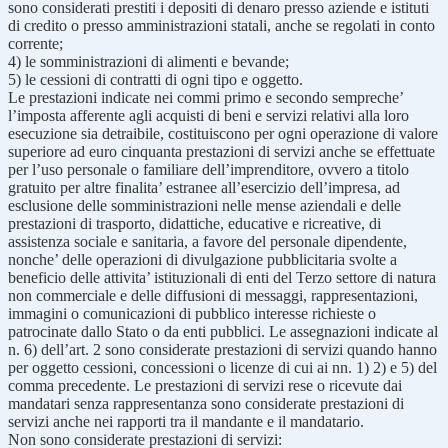
sono considerati prestiti i depositi di denaro presso aziende e istituti
di credito o presso amministrazioni statali, anche se regolati in conto
corrente;
4) le somministrazioni di alimenti e bevande;
5) le cessioni di contratti di ogni tipo e oggetto.
Le prestazioni indicate nei commi primo e secondo sempreche’
l’imposta afferente agli acquisti di beni e servizi relativi alla loro
esecuzione sia detraibile, costituiscono per ogni operazione di valore
superiore ad euro cinquanta prestazioni di servizi anche se effettuate
per l’uso personale o familiare dell’imprenditore, ovvero a titolo
gratuito per altre finalita’ estranee all’esercizio dell’impresa, ad
esclusione delle somministrazioni nelle mense aziendali e delle
prestazioni di trasporto, didattiche, educative e ricreative, di
assistenza sociale e sanitaria, a favore del personale dipendente,
nonche’ delle operazioni di divulgazione pubblicitaria svolte a
beneficio delle attivita’ istituzionali di enti del Terzo settore di natura
non commerciale e delle diffusioni di messaggi, rappresentazioni,
immagini o comunicazioni di pubblico interesse richieste o
patrocinate dallo Stato o da enti pubblici. Le assegnazioni indicate al
n. 6) dell’art. 2 sono considerate prestazioni di servizi quando hanno
per oggetto cessioni, concessioni o licenze di cui ai nn. 1) 2) e 5) del
comma precedente. Le prestazioni di servizi rese o ricevute dai
mandatari senza rappresentanza sono considerate prestazioni di
servizi anche nei rapporti tra il mandante e il mandatario.
Non sono considerate prestazioni di servizi: