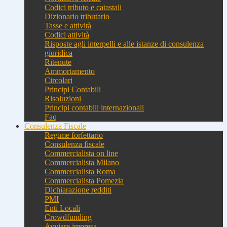
Codici tributo e catastali
Dizionario tributario
Tasse e attività
Codici attività
Risposte agli interpelli e alle istanze di consulenza
giuridica
Ritenute
Ammortamento
Circolari
Principi Contabili
Risoluzioni
Principi contabili internazionali
Faq
Consulenza Fiscale
Regime forfettario
Consulenza fiscale
Commercialista on line
Commercialista Milano
Commercialista Roma
Commercialista Pomezia
Dichiarazione redditi
PMI
Enti Locali
Crowdfunding
Avviare impresa