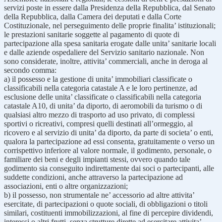
servizi poste in essere dalla Presidenza della Repubblica, dal Senato
della Repubblica, dalla Camera dei deputati e dalla Corte
Costituzionale, nel perseguimento delle proprie finalita’ istituzionali;
le prestazioni sanitarie soggette al pagamento di quote di
partecipazione alla spesa sanitaria erogate dalle unita’ sanitarie locali
e dalle aziende ospedaliere del Servizio sanitario nazionale. Non
sono considerate, inoltre, attivita’ commerciali, anche in deroga al
secondo comma:
a) il possesso e la gestione di unita’ immobiliari classificate o
classificabili nella categoria catastale A e le loro pertinenze, ad
esclusione delle unita’ classificate o classificabili nella categoria
catastale A10, di unita’ da diporto, di aeromobili da turismo o di
qualsiasi altro mezzo di trasporto ad uso privato, di complessi
sportivi o ricreativi, compresi quelli destinati all’ormeggio, al
ricovero e al servizio di unita’ da diporto, da parte di societa’ o enti,
qualora la partecipazione ad essi consenta, gratuitamente o verso un
corrispettivo inferiore al valore normale, il godimento, personale, o
familiare dei beni e degli impianti stessi, ovvero quando tale
godimento sia conseguito indirettamente dai soci o partecipanti, alle
suddette condizioni, anche attraverso la partecipazione ad
associazioni, enti o altre organizzazioni;
b) il possesso, non strumentale ne’ accessorio ad altre attivita’
esercitate, di partecipazioni o quote sociali, di obbligazioni o titoli
similari, costituenti immobilizzazioni, al fine di percepire dividendi,
interessi o altri frutti, senza strutture dirette ad esercitare attivita’