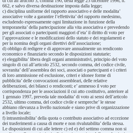
di cui all’articolo 3, comma 190, della legge 23 dicembre 1996, n.
662, e salvo diversa destinazione imposta dalla legge;
c) disciplina uniforme del rapporto associativo e delle modalita’
associative volte a garantire l’effettivita’ del rapporto medesimo,
escludendo espressamente ogni limitazione in funzione della
temporaneita’ della partecipazione alla vita associativa e prevedendo
per gli associati o partecipanti maggiori d’eta’ il diritto di voto per
l’approvazione e le modificazioni dello statuto e dei regolamenti e
per la nomina degli organi direttivi dell’associazione;
d) obbligo di redigere e di approvare annualmente un rendiconto
economico e finanziario secondo le disposizioni statutarie;
e) eleggibilita’ libera degli organi amministrativi, principio del voto
singolo di cui all’articolo 2532, secondo comma, del codice civile,
sovranita’ dell’assemblea dei soci, associati o partecipanti e i criteri
di loro ammissione ed esclusione, criteri e idonee forme di
pubblicita’ delle convocazioni assembleari, delle relative
deliberazioni, dei bilanci o rendiconti; e’ ammesso il voto per
corrispondenza per le associazioni il cui atto costitutivo, anteriore al
1 gennaio 1997, preveda tale modalita’ di voto ai sensi dell’articolo
2532, ultimo comma, del codice civile e sempreche’ le stesse
abbiano rilevanza a livello nazionale e siano prive di organizzazione
a livello locale;
f) intrasmissibilita’ della quota o contributo associativo ad eccezione
dei trasferimenti a causa di morte e non rivalutabilita’ della stessa.
Le disposizioni di cui alle lettere c) ed e) del settimo comma non si