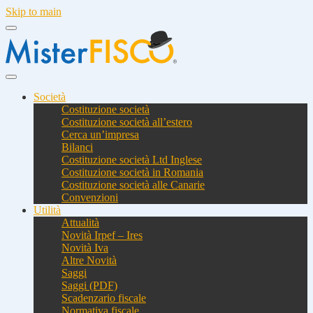
Skip to main
Società
Costituzione società
Costituzione società all’estero
Cerca un’impresa
Bilanci
Costituzione società Ltd Inglese
Costituzione società in Romania
Costituzione società alle Canarie
Convenzioni
Utilità
Attualità
Novità Irpef – Ires
Novità Iva
Altre Novità
Saggi
Saggi (PDF)
Scadenzario fiscale
Normativa fiscale