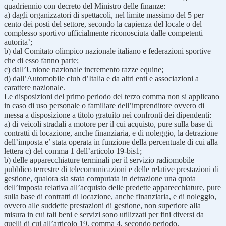
quadriennio con decreto del Ministro delle finanze:
a) dagli organizzatori di spettacoli, nel limite massimo del 5 per
cento dei posti del settore, secondo la capienza del locale o del
complesso sportivo ufficialmente riconosciuta dalle competenti
autorita’;
b) dal Comitato olimpico nazionale italiano e federazioni sportive
che di esso fanno parte;
c) dall’Unione nazionale incremento razze equine;
d) dall’Automobile club d’Italia e da altri enti e associazioni a
carattere nazionale.
Le disposizioni del primo periodo del terzo comma non si applicano
in caso di uso personale o familiare dell’imprenditore ovvero di
messa a disposizione a titolo gratuito nei confronti dei dipendenti:
a) di veicoli stradali a motore per il cui acquisto, pure sulla base di
contratti di locazione, anche finanziaria, e di noleggio, la detrazione
dell’imposta e’ stata operata in funzione della percentuale di cui alla
lettera c) del comma 1 dell’articolo 19-bis1;
b) delle apparecchiature terminali per il servizio radiomobile
pubblico terrestre di telecomunicazioni e delle relative prestazioni di
gestione, qualora sia stata computata in detrazione una quota
dell’imposta relativa all’acquisto delle predette apparecchiature, pure
sulla base di contratti di locazione, anche finanziaria, e di noleggio,
ovvero alle suddette prestazioni di gestione, non superiore alla
misura in cui tali beni e servizi sono utilizzati per fini diversi da
quelli di cui all’articolo 19, comma 4, secondo periodo.