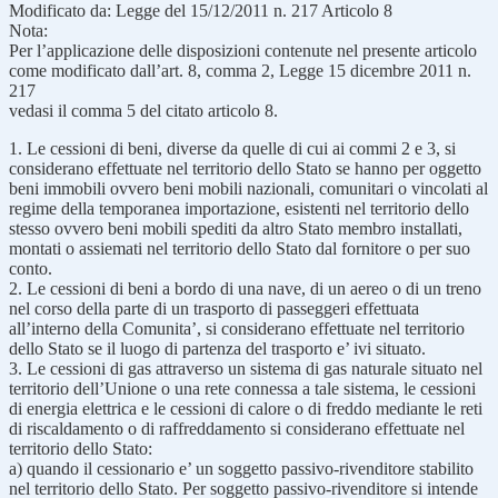
Modificato da: Legge del 15/12/2011 n. 217 Articolo 8
Nota:
Per l’applicazione delle disposizioni contenute nel presente articolo
come modificato dall’art. 8, comma 2, Legge 15 dicembre 2011 n.
217
vedasi il comma 5 del citato articolo 8.
1. Le cessioni di beni, diverse da quelle di cui ai commi 2 e 3, si
considerano effettuate nel territorio dello Stato se hanno per oggetto
beni immobili ovvero beni mobili nazionali, comunitari o vincolati al
regime della temporanea importazione, esistenti nel territorio dello
stesso ovvero beni mobili spediti da altro Stato membro installati,
montati o assiemati nel territorio dello Stato dal fornitore o per suo
conto.
2. Le cessioni di beni a bordo di una nave, di un aereo o di un treno
nel corso della parte di un trasporto di passeggeri effettuata
all’interno della Comunita’, si considerano effettuate nel territorio
dello Stato se il luogo di partenza del trasporto e’ ivi situato.
3. Le cessioni di gas attraverso un sistema di gas naturale situato nel
territorio dell’Unione o una rete connessa a tale sistema, le cessioni
di energia elettrica e le cessioni di calore o di freddo mediante le reti
di riscaldamento o di raffreddamento si considerano effettuate nel
territorio dello Stato:
a) quando il cessionario e’ un soggetto passivo-rivenditore stabilito
nel territorio dello Stato. Per soggetto passivo-rivenditore si intende