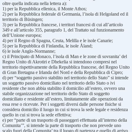
oltre quella indicata nella lettera a):
1) per la Repubblica ellenica, il Monte Athos;
2) per la Repubblica federale di Germania, l’isola di Helgoland ed il
territorio di Büsingen;
3) per la Repubblica francese, i territori francesi di cui all’articolo
349 e all’articolo 355, paragrafo 1, del Trattato sul funzionamento
dell’Unione europea;
4) per il Regno di Spagna, Ceuta, Melilla e le isole Canarie;
5) per la Repubblica di Finlandia, le isole Åland;
6) le isole Anglo-Normanne;
c) il Principato di Monaco, l’isola di Man e le zone di sovranita’ del
Regno Unito di Akrotiri e Dhekelia si intendono compresi nel
territorio rispettivamente della Repubblica francese, del Regno Unito
di Gran Bretagna e Irlanda del Nord e della Repubblica di Cipro;
d) per “soggetto passivo stabilito nel territorio dello Stato” si intende
un soggetto passivo domiciliato nel territorio dello Stato o ivi
residente che non abbia stabilito il domicilio all’estero, ovvero una
stabile organizzazione nel territorio dello Stato di soggetto
domiciliato e residente all’estero, limitatamente alle operazioni da
essa rese o ricevute. Per i soggetti diversi dalle persone fisiche si
considera domicilio il luogo in cui si trova la sede legale e residenza
quello in cui si trova la sede effettiva;
e) per “parte di un trasporto di passeggeri effettuata all’interno della
Comunita’”, si intende la parte di trasporto che non prevede uno
scalo fuori della Comunita’ tra il luogo di partenza e quello di arrivo