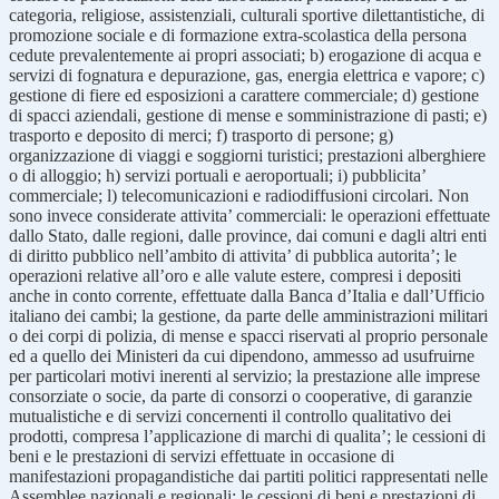
categoria, religiose, assistenziali, culturali sportive dilettantistiche, di
promozione sociale e di formazione extra-scolastica della persona
cedute prevalentemente ai propri associati; b) erogazione di acqua e
servizi di fognatura e depurazione, gas, energia elettrica e vapore; c)
gestione di fiere ed esposizioni a carattere commerciale; d) gestione
di spacci aziendali, gestione di mense e somministrazione di pasti; e)
trasporto e deposito di merci; f) trasporto di persone; g)
organizzazione di viaggi e soggiorni turistici; prestazioni alberghiere
o di alloggio; h) servizi portuali e aeroportuali; i) pubblicita’
commerciale; l) telecomunicazioni e radiodiffusioni circolari. Non
sono invece considerate attivita’ commerciali: le operazioni effettuate
dallo Stato, dalle regioni, dalle province, dai comuni e dagli altri enti
di diritto pubblico nell’ambito di attivita’ di pubblica autorita’; le
operazioni relative all’oro e alle valute estere, compresi i depositi
anche in conto corrente, effettuate dalla Banca d’Italia e dall’Ufficio
italiano dei cambi; la gestione, da parte delle amministrazioni militari
o dei corpi di polizia, di mense e spacci riservati al proprio personale
ed a quello dei Ministeri da cui dipendono, ammesso ad usufruirne
per particolari motivi inerenti al servizio; la prestazione alle imprese
consorziate o socie, da parte di consorzi o cooperative, di garanzie
mutualistiche e di servizi concernenti il controllo qualitativo dei
prodotti, compresa l’applicazione di marchi di qualita’; le cessioni di
beni e le prestazioni di servizi effettuate in occasione di
manifestazioni propagandistiche dai partiti politici rappresentati nelle
Assemblee nazionali e regionali; le cessioni di beni e prestazioni di