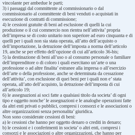
vincolante per ambedue le parti;
3) i passaggi dal committente al commissionario o dal
commissionario al committente di beni venduti o acquistati in
esecuzione di contratti di commissione;
4) le cessioni gratuite di beni ad esclusione di quelli la cui
produzione o il cui commercio non rientra nell’attivita’ propria
dell’impresa se di costo unitario non superiore ad euro cinquanta e di
quelli per i quali non sia stata operata, all’atto dell’acquisto o
dell’importazione, la detrazione dell’imposta a norma dell’articolo
19, anche se per effetto dell’opzione di cui all’articolo 36-bis;
5) la destinazione di beni all’uso o al consumo personale o familiare
dell’imprenditore o di coloro i quali esercitano un’arte o una
professione o ad altre finalita’ estranee alla impresa o all’esercizio
dell’arte o della professione, anche se determinata da cessazione
dell’attivita’, con esclusione di quei beni per i quali non e’ stata
operata, all’atto dell’acquisto, la detrazione dell’imposta di cui
all’articolo 19;
6) le assegnazioni ai soci fatte a qualsiasi titolo da societa’ di ogni
tipo e oggetto nonche’ le assegnazioni e le analoghe operazioni fatte
da altri enti privati o pubblici, compresi i consorzi e le associazioni o
altre organizzazioni senza personalita’ giuridica.
Non sono considerate cessioni di beni:
a) le cessioni che hanno per oggetto denaro o crediti in denaro;
b) le cessioni e i conferimenti in societa’ o altri enti, compresi i
consorzi e le associazioni o altre organizzazioni, che hanno per