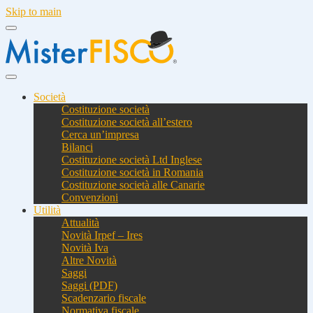
Skip to main
Società
Costituzione società
Costituzione società all’estero
Cerca un’impresa
Bilanci
Costituzione società Ltd Inglese
Costituzione società in Romania
Costituzione società alle Canarie
Convenzioni
Utilità
Attualità
Novità Irpef – Ires
Novità Iva
Altre Novità
Saggi
Saggi (PDF)
Scadenzario fiscale
Normativa fiscale