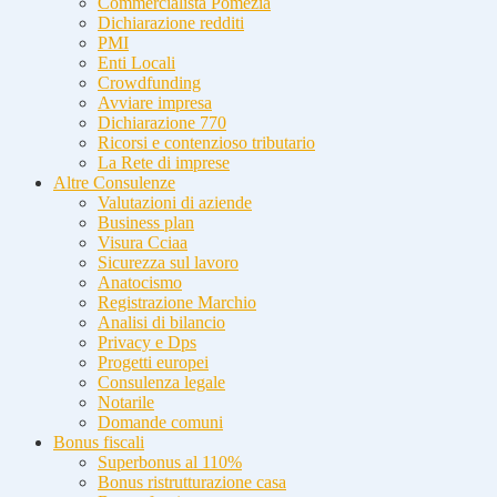
Commercialista Pomezia
Dichiarazione redditi
PMI
Enti Locali
Crowdfunding
Avviare impresa
Dichiarazione 770
Ricorsi e contenzioso tributario
La Rete di imprese
Altre Consulenze
Valutazioni di aziende
Business plan
Visura Cciaa
Sicurezza sul lavoro
Anatocismo
Registrazione Marchio
Analisi di bilancio
Privacy e Dps
Progetti europei
Consulenza legale
Notarile
Domande comuni
Bonus fiscali
Superbonus al 110%
Bonus ristrutturazione casa