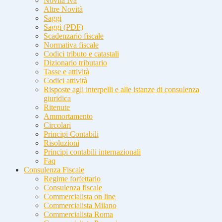
Novità Iva
Altre Novità
Saggi
Saggi (PDF)
Scadenzario fiscale
Normativa fiscale
Codici tributo e catastali
Dizionario tributario
Tasse e attività
Codici attività
Risposte agli interpelli e alle istanze di consulenza
giuridica
Ritenute
Ammortamento
Circolari
Principi Contabili
Risoluzioni
Principi contabili internazionali
Faq
Consulenza Fiscale
Regime forfettario
Consulenza fiscale
Commercialista on line
Commercialista Milano
Commercialista Roma