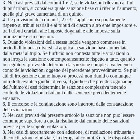
3. Nei casi previsti dai commi 1 e 2, se le violazioni rilevano ai fini
di piu’ tributi, si considera quale sanzione base cui riferire l’aumento,
quella piu’ grave aumentata di un quinto.
4. Le previsioni dei commi 1, 2 e 3 si applicano separatamente
rispetto ai tributi erariali e ai tributi di ciascun altro ente impositore e,
tra i tributi erariali, alle imposte doganali e alle imposte sulla
produzione e sui consumi.
5. Quando violazioni della stessa indole vengono commesse in
periodi di imposta diversi, si applica la sanzione base aumentata
dalla meta’ al triplo. Se l’ufficio non contesta tutte le violazioni o
non irroga la sanzione contemporaneamente rispetto a tutte, quando
in seguito vi provvede determina la sanzione complessiva tenendo
conto delle violazioni oggetto del precedente provvedimento. Se piu’
atti di irrogazione danno luogo a processi non riuniti o comunque
introdotti avanti a giudici diversi, il giudice che prende cognizione
dell’ultimo di essi ridetermina la sanzione complessiva tenendo
conto delle violazioni risultanti dalle sentenze precedentemente
emanate.
6. Il concorso e la continuazione sono interrotti dalla constatazione
della violazione.
7. Nei casi previsti dal presente articolo la sanzione non puo’ essere
comunque superiore a quella risultante dal cumulo delle sanzioni
previste per le singole violazioni.
8. Nei casi di accertamento con adesione, di mediazione tributaria e
di conciliazione giudiziale, in deroga ai commi 3 e 5, le disposizioni