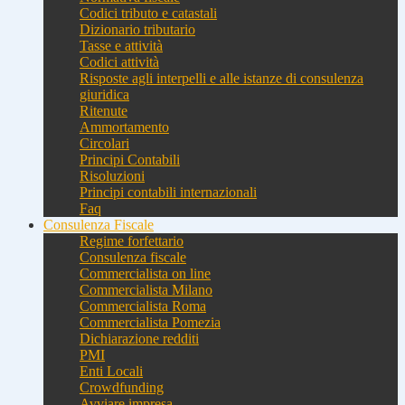
Codici tributo e catastali
Dizionario tributario
Tasse e attività
Codici attività
Risposte agli interpelli e alle istanze di consulenza
giuridica
Ritenute
Ammortamento
Circolari
Principi Contabili
Risoluzioni
Principi contabili internazionali
Faq
Consulenza Fiscale
Regime forfettario
Consulenza fiscale
Commercialista on line
Commercialista Milano
Commercialista Roma
Commercialista Pomezia
Dichiarazione redditi
PMI
Enti Locali
Crowdfunding
Avviare impresa