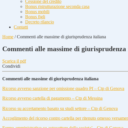
Cessione del credito
Bonus ristrutturazione seconda casa
Bonus mobili
Bonus figli
Decreto rilancio
Contatti
Home
/
Commenti alle massime di giurisprudenza italiana
Commenti alle massime di giurisprudenza 
Scarica il pdf
Condividi
Commenti alle massime di giurisprudenza italiana
Ricorso avverso sanzione per omissione quadro Pf – Ctp di Genova
Ricorso avverso cartella di pagamento – Ctp di Messina
Ricorso su accertamento basato su studi settore – Ctp di Genova
Accoglimento del ricorso contro cartella per ritenuto omesso versame
Fermo amministrativo su autovetture della societa’ – Ctp di Genova