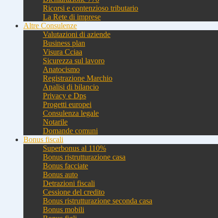
Ricorsi e contenzioso tributario
La Rete di imprese
Altre Consulenze
Valutazioni di aziende
Business plan
Visura Cciaa
Sicurezza sul lavoro
Anatocismo
Registrazione Marchio
Analisi di bilancio
Privacy e Dps
Progetti europei
Consulenza legale
Notarile
Domande comuni
Bonus fiscali
Superbonus al 110%
Bonus ristrutturazione casa
Bonus facciate
Bonus auto
Detrazioni fiscali
Cessione del credito
Bonus ristrutturazione seconda casa
Bonus mobili