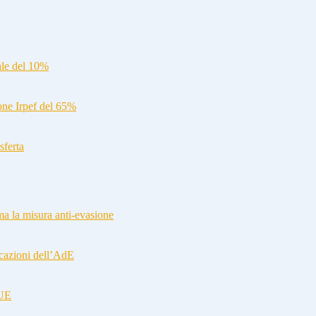
ale del 10%
ione Irpef del 65%
sferta
a la misura anti-evasione
cazioni dell’AdE
-UE