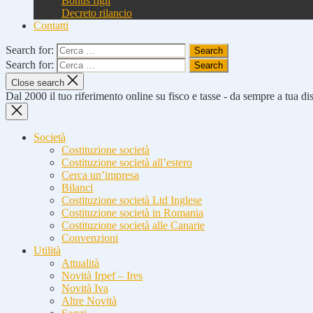
Bonus figli
Decreto rilancio
Contatti
Search for:
Search for:
Close search
Dal 2000 il tuo riferimento online su fisco e tasse - da sempre a tua d
Società
Costituzione società
Costituzione società all’estero
Cerca un’impresa
Bilanci
Costituzione società Ltd Inglese
Costituzione società in Romania
Costituzione società alle Canarie
Convenzioni
Utilità
Attualità
Novità Irpef – Ires
Novità Iva
Altre Novità