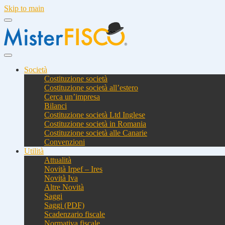
Skip to main
Società
Costituzione società
Costituzione società all’estero
Cerca un’impresa
Bilanci
Costituzione società Ltd Inglese
Costituzione società in Romania
Costituzione società alle Canarie
Convenzioni
Utilità
Attualità
Novità Irpef – Ires
Novità Iva
Altre Novità
Saggi
Saggi (PDF)
Scadenzario fiscale
Normativa fiscale