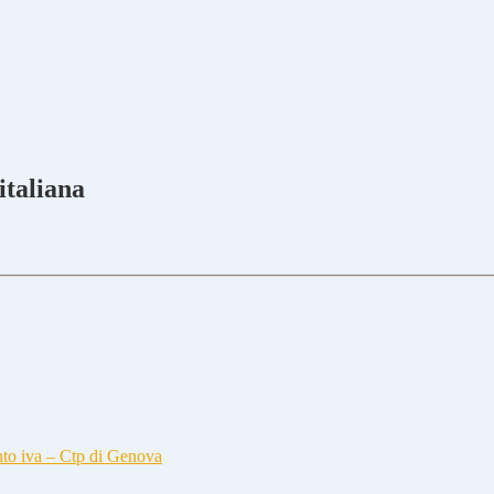
italiana
nto iva – Ctp di Genova