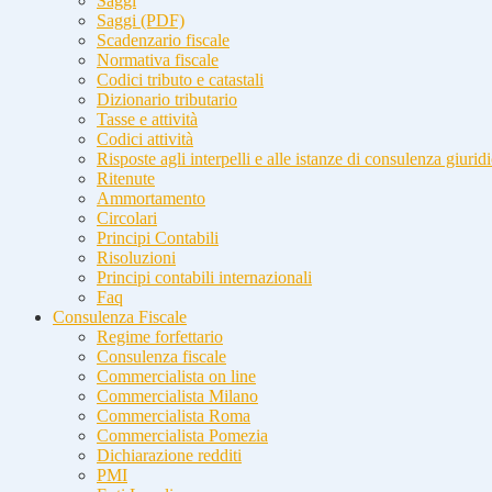
Saggi
Saggi (PDF)
Scadenzario fiscale
Normativa fiscale
Codici tributo e catastali
Dizionario tributario
Tasse e attività
Codici attività
Risposte agli interpelli e alle istanze di consulenza giurid
Ritenute
Ammortamento
Circolari
Principi Contabili
Risoluzioni
Principi contabili internazionali
Faq
Consulenza Fiscale
Regime forfettario
Consulenza fiscale
Commercialista on line
Commercialista Milano
Commercialista Roma
Commercialista Pomezia
Dichiarazione redditi
PMI