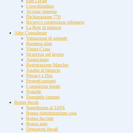
Enti Locali
Crowdfunding
Avviare impresa
Dichiarazione 770
Ricorsi e contenzioso tributario
La Rete di imprese
Altre Consulenze
Valutazioni di aziende
Business plan
Visura Cciaa
Sicurezza sul lavoro
Anatocismo
Registrazione Marchio
Analisi di bilancio
Privacy e Dps
Progetti europei
Consulenza legale
Notarile
Domande comuni
Bonus fiscali
Superbonus al 110%
Bonus ristrutturazione casa
Bonus facciate
Bonus auto
Detrazioni fiscali