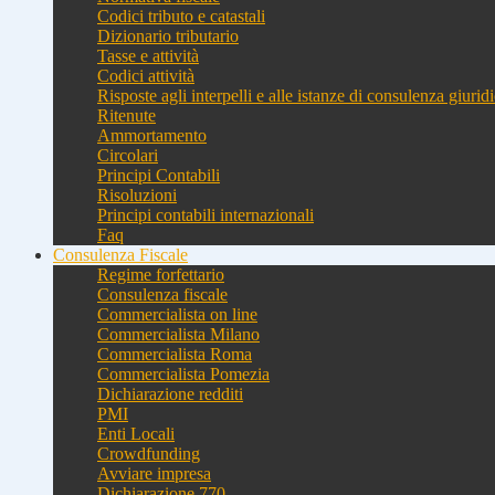
Codici tributo e catastali
Dizionario tributario
Tasse e attività
Codici attività
Risposte agli interpelli e alle istanze di consulenza giurid
Ritenute
Ammortamento
Circolari
Principi Contabili
Risoluzioni
Principi contabili internazionali
Faq
Consulenza Fiscale
Regime forfettario
Consulenza fiscale
Commercialista on line
Commercialista Milano
Commercialista Roma
Commercialista Pomezia
Dichiarazione redditi
PMI
Enti Locali
Crowdfunding
Avviare impresa
Dichiarazione 770