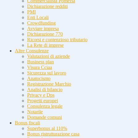
Commercialista Pomezia
Dichiarazione redditi
PMI
Enti Locali
Crowdfunding
Avviare impresa
Dichiarazione 770
Ricorsi e contenzioso tributario
La Rete di imprese
Altre Consulenze
Valutazioni di aziende
Business plan
Visura Cciaa
Sicurezza sul lavoro
Anatocismo
Registrazione Marchio
Analisi di bilancio
Privacy e Dps
Progetti europei
Consulenza legale
Notarile
Domande comuni
Bonus fiscali
Superbonus al 110%
Bonus ristrutturazione casa