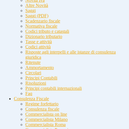
Novità Iva
Altre Novità
Saggi
Saggi (PDF)
Scadenzario fiscale
Normativa fiscale
Codici tributo e catastali
Dizionario tributario
Tasse e attività
Codici attività
Risposte agli interpelli e alle istanze di consulenza
giuridica
Ritenute
Ammortamento
Circolari
Principi Contabili
Risoluzioni
Principi contabili internazionali
Faq
Consulenza Fiscale
Regime forfettario
Consulenza fiscale
Commercialista on line
Commercialista Milano
Commercialista Roma