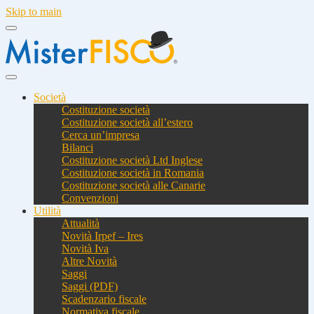
Skip to main
Società
Costituzione società
Costituzione società all’estero
Cerca un’impresa
Bilanci
Costituzione società Ltd Inglese
Costituzione società in Romania
Costituzione società alle Canarie
Convenzioni
Utilità
Attualità
Novità Irpef – Ires
Novità Iva
Altre Novità
Saggi
Saggi (PDF)
Scadenzario fiscale
Normativa fiscale