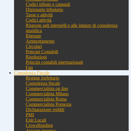
Codici tributo e catastali
Dizionario tributario
Tasse e attività
Codici attività
Risposte agli interpelli e alle istanze di consulenza
giuridica
Ritenute
Ammortamento
Circolari
Principi Contabili
Risoluzioni
Principi contabili internazionali
Faq
Consulenza Fiscale
Regime forfettario
Consulenza fiscale
Commercialista on line
Commercialista Milano
Commercialista Roma
Commercialista Pomezia
Dichiarazione redditi
PMI
Enti Locali
Crowdfunding
Avviare impresa