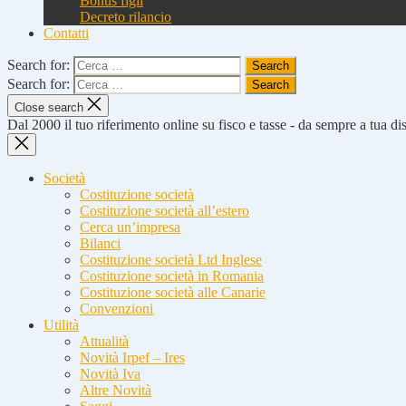
Bonus figli
Decreto rilancio
Contatti
Search for:
Search for:
Close search
Dal 2000 il tuo riferimento online su fisco e tasse - da sempre a tua d
Società
Costituzione società
Costituzione società all’estero
Cerca un’impresa
Bilanci
Costituzione società Ltd Inglese
Costituzione società in Romania
Costituzione società alle Canarie
Convenzioni
Utilità
Attualità
Novità Irpef – Ires
Novità Iva
Altre Novità