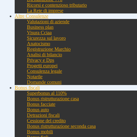
Ricorsi e contenzioso tributario
La Rete di imprese
Altre Consulenze
Valutazioni di aziende
Business plan
Visura Cciaa
Sicurezza sul lavoro
Anatocismo
Registrazione Marchio
Analisi di bilancio
Privacy e Dps
Progetti europei
Consulenza legale
Notarile
Domande comuni
Bonus fiscali
Superbonus al 110%
Bonus ristrutturazione casa
Bonus facciate
Bonus auto
Detrazioni fiscali
Cessione del credito
Bonus ristrutturazione seconda casa
Bonus mobili