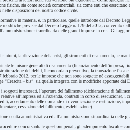
ne fisiche, sia come società commerciali, sia come enti che esercitano a
 nelle disposizioni del nostro codice civile.
 normative in materia, e, in particolare, quelle introdotte dal Decreto Le
e le modifiche previste dal Decreto Legge n. 179 del 2012, convertito da
ll’amministrazione straordinaria delle grandi imprese in crisi. Gli aggi
i sintomi, la rilevazione della crisi, gli strumenti di risanamento, le mani
nate le misure generali di risanamento (finanziamento dell’impresa, riorg
strutturazione dei debiti, il concordato preventivo, la transazione fiscale
27 febbraio 2012, per le imprese che non sono soggette né assoggettabili
gge “Crescita – bis”, sia quella integrata con le modifiche apportate da
i soggetti interessati, l’apertura del fallimento (dichiarazione di falliment
lative all’impresa ed all’azienda, contratti in corso di esecuzione), i cre
editi, accertamento delle domande di rivendicazione e restituzione, impug
limentare, cessazione del fallimento, esdebitazione).
zione coatta amministrativa ed all’amministrazione straordinaria delle gra
procedure concorsuali: le questioni penali, gli adempimento fiscali e conta