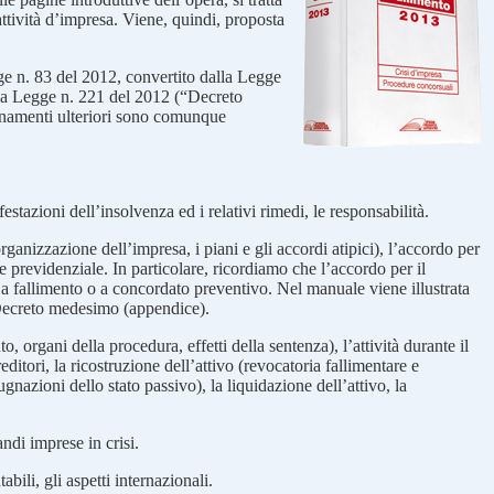
ttività d’impresa. Viene, quindi, proposta
gge n. 83 del 2012, convertito dalla Legge
lla Legge n. 221 del 2012 (“Decreto
ornamenti ulteriori sono comunque
festazioni dell’insolvenza ed i relativi rimedi, le responsabilità.
anizzazione dell’impresa, i piani e gli accordi atipici), l’accordo per
 e previdenziale. In particolare, ricordiamo che l’accordo per il
 a fallimento o a concordato preventivo. Nel manuale viene illustrata
l Decreto medesimo (appendice).
o, organi della procedura, effetti della sentenza), l’attività durante il
ditori, la ricostruzione dell’attivo (revocatoria fallimentare e
nazioni dello stato passivo), la liquidazione dell’attivo, la
ndi imprese in crisi.
bili, gli aspetti internazionali.