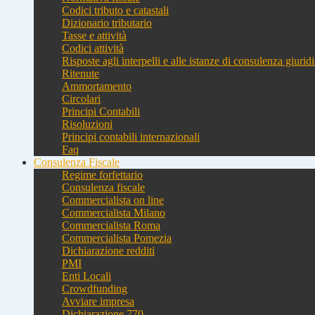
Codici tributo e catastali
Dizionario tributario
Tasse e attività
Codici attività
Risposte agli interpelli e alle istanze di consulenza giurid
Ritenute
Ammortamento
Circolari
Principi Contabili
Risoluzioni
Principi contabili internazionali
Faq
Consulenza Fiscale
Regime forfettario
Consulenza fiscale
Commercialista on line
Commercialista Milano
Commercialista Roma
Commercialista Pomezia
Dichiarazione redditi
PMI
Enti Locali
Crowdfunding
Avviare impresa
Dichiarazione 770