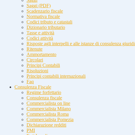
Saggi
Saggi (PDF)
Scadenzario fiscale
Normativa fiscale
Codici tributo e catastali
Dizionario tributario
Tasse e attività
Codici attività
Risposte agli interpelli e alle istanze di consulenza giurid
Ritenute
Ammortamento
Circolari
Principi Contabili
Risoluzioni
Principi contabili internazionali
Faq
Consulenza Fiscale
Regime forfettario
Consulenza fiscale
Commercialista on line
Commercialista Milano
Commercialista Roma
Commercialista Pomezia
Dichiarazione redditi
PMI