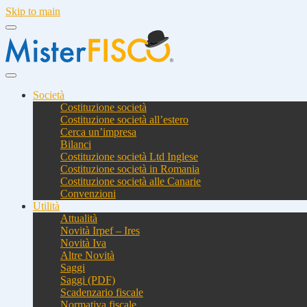
Skip to main
Società
Costituzione società
Costituzione società all’estero
Cerca un’impresa
Bilanci
Costituzione società Ltd Inglese
Costituzione società in Romania
Costituzione società alle Canarie
Convenzioni
Utilità
Attualità
Novità Irpef – Ires
Novità Iva
Altre Novità
Saggi
Saggi (PDF)
Scadenzario fiscale
Normativa fiscale