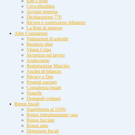
Enti Locali
Crowdfunding
Avviare impresa
Dichiarazione 770
Ricorsi e contenzioso tributario
La Rete di imprese
Altre Consulenze
Valutazioni di aziende
Business plan
Visura Cciaa
Sicurezza sul lavoro
Anatocismo
Registrazione Marchio
Analisi di bilancio
Privacy e Dps
Progetti europei
Consulenza legale
Notarile
Domande comuni
Bonus fiscali
Superbonus al 110%
Bonus ristrutturazione casa
Bonus facciate
Bonus auto
Detrazioni fiscali