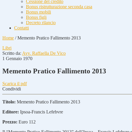
Cessione del credito
Bonus ristrutturazione seconda casa
Bonus mobili
Bonus figli
Decreto rilancio
Contatti
Home
/
Memento Pratico Fallimento 2013
Libri
Scritto da:
Avv. Raffaella De Vico
1 Gennaio 1970
Memento Pratico Fallimento 2013
Scarica il pdf
Condividi
Titolo:
Memento Pratico Fallimento 2013
Editore:
Ipsoa-Francis Lefebvre
Prezzo:
Euro 112
Il “Memento Pratico Fallimento 2013” dell’Ipsoa – Francis Lefebvre si p