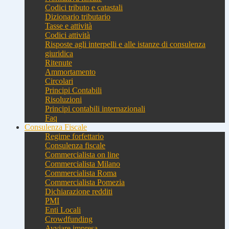
Codici tributo e catastali
Dizionario tributario
Tasse e attività
Codici attività
Risposte agli interpelli e alle istanze di consulenza
giuridica
Ritenute
Ammortamento
Circolari
Principi Contabili
Risoluzioni
Principi contabili internazionali
Faq
Consulenza Fiscale
Regime forfettario
Consulenza fiscale
Commercialista on line
Commercialista Milano
Commercialista Roma
Commercialista Pomezia
Dichiarazione redditi
PMI
Enti Locali
Crowdfunding
Avviare impresa