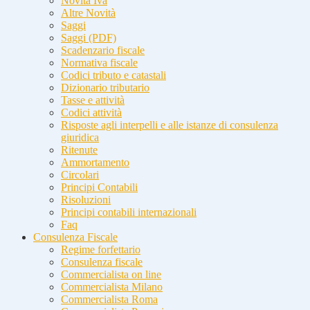
Novità Iva
Altre Novità
Saggi
Saggi (PDF)
Scadenzario fiscale
Normativa fiscale
Codici tributo e catastali
Dizionario tributario
Tasse e attività
Codici attività
Risposte agli interpelli e alle istanze di consulenza
giuridica
Ritenute
Ammortamento
Circolari
Principi Contabili
Risoluzioni
Principi contabili internazionali
Faq
Consulenza Fiscale
Regime forfettario
Consulenza fiscale
Commercialista on line
Commercialista Milano
Commercialista Roma