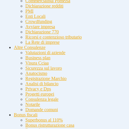
Commercialista Pomezia
Dichiarazione redditi
PMI
Enti Locali
Crowdfunding
Avviare impresa
Dichiarazione 770
Ricorsi e contenzioso tributario
La Rete di imprese
Altre Consulenze
Valutazioni di aziende
Business plan
Visura Cciaa
Sicurezza sul lavoro
Anatocismo
Registrazione Marchio
Analisi di bilancio
Privacy e Dps
Progetti europei
Consulenza legale
Notarile
Domande comuni
Bonus fiscali
Superbonus al 110%
Bonus ristrutturazione casa