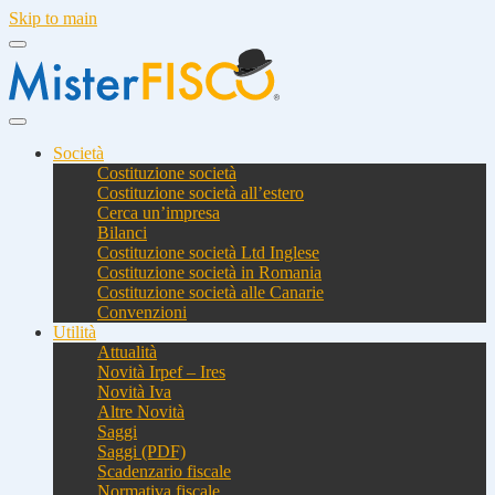
Skip to main
Società
Costituzione società
Costituzione società all’estero
Cerca un’impresa
Bilanci
Costituzione società Ltd Inglese
Costituzione società in Romania
Costituzione società alle Canarie
Convenzioni
Utilità
Attualità
Novità Irpef – Ires
Novità Iva
Altre Novità
Saggi
Saggi (PDF)
Scadenzario fiscale
Normativa fiscale