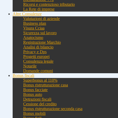
Ricorsi e contenzioso tributario
La Rete di imprese
Altre Consulenze
Valutazioni di aziende
Business plan
Visura Cciaa
Sicurezza sul lavoro
Anatocismo
Registrazione Marchio
Analisi di bilancio
Privacy e Dps
Progetti europei
Consulenza legale
Notarile
Domande comuni
Bonus fiscali
Superbonus al 110%
Bonus ristrutturazione casa
Bonus facciate
Bonus auto
Detrazioni fiscali
Cessione del credito
Bonus ristrutturazione seconda casa
Bonus mobili