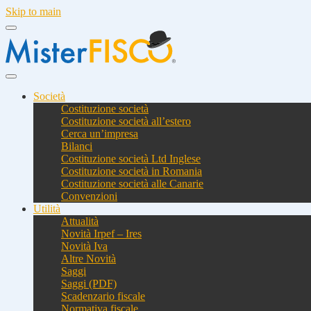
Skip to main
Società
Costituzione società
Costituzione società all’estero
Cerca un’impresa
Bilanci
Costituzione società Ltd Inglese
Costituzione società in Romania
Costituzione società alle Canarie
Convenzioni
Utilità
Attualità
Novità Irpef – Ires
Novità Iva
Altre Novità
Saggi
Saggi (PDF)
Scadenzario fiscale
Normativa fiscale