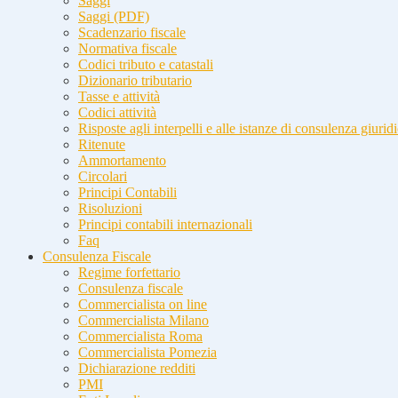
Saggi
Saggi (PDF)
Scadenzario fiscale
Normativa fiscale
Codici tributo e catastali
Dizionario tributario
Tasse e attività
Codici attività
Risposte agli interpelli e alle istanze di consulenza giurid
Ritenute
Ammortamento
Circolari
Principi Contabili
Risoluzioni
Principi contabili internazionali
Faq
Consulenza Fiscale
Regime forfettario
Consulenza fiscale
Commercialista on line
Commercialista Milano
Commercialista Roma
Commercialista Pomezia
Dichiarazione redditi
PMI