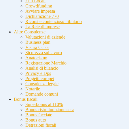
Enti Locali
Crowdfunding
Avviare impresa
Dichiarazione 770
Ricorsi e contenzioso tributario
La Rete di imprese
Altre Consulenze
Valutazioni di aziende
Business plan
Visura Cciaa
Sicurezza sul lavoro
Anatocismo
Registrazione Marchio
Analisi di bilancio
Privacy e Dps
Progetti europei
Consulenza legale
Notarile
Domande comuni
Bonus fiscali
Superbonus al 110%
Bonus ristrutturazione casa
Bonus facciate
Bonus auto
Detrazioni fiscali