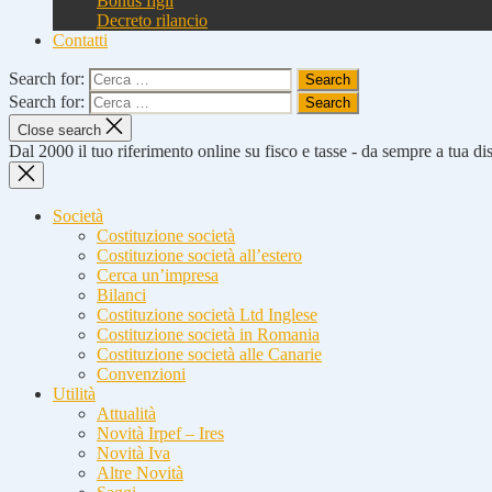
Bonus figli
Decreto rilancio
Contatti
Search for:
Search for:
Close search
Dal 2000 il tuo riferimento online su fisco e tasse - da sempre a tua d
Società
Costituzione società
Costituzione società all’estero
Cerca un’impresa
Bilanci
Costituzione società Ltd Inglese
Costituzione società in Romania
Costituzione società alle Canarie
Convenzioni
Utilità
Attualità
Novità Irpef – Ires
Novità Iva
Altre Novità