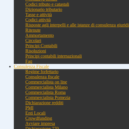
Codici tributo e catastali
Dizionario tributario
Tasse e attività
Codici attività
Risposte agli interpelli e alle istanze di consulenza giurid
Ritenute
Ammortamento
Circolari
Principi Contabili
Risoluzioni
Principi contabili internazionali
Faq
Consulenza Fiscale
Regime forfettario
Consulenza fiscale
Commercialista on line
Commercialista Milano
Commercialista Roma
Commercialista Pomezia
Dichiarazione redditi
PMI
Enti Locali
Crowdfunding
Avviare impresa
Dichiarazione 770