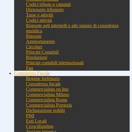
Codici tributo e catastali
Dizionario tributario
Tasse e attività
Codici attività
Risposte agli interpelli e alle istanze di consulenza
giuridica
Ritenute
Ammortamento
Circolari
Principi Contabili
Risoluzioni
Principi contabili internazionali
Faq
Consulenza Fiscale
Regime forfettario
Consulenza fiscale
Commercialista on line
Commercialista Milano
Commercialista Roma
Commercialista Pomezia
Dichiarazione redditi
PMI
Enti Locali
Crowdfunding
Avviare impresa