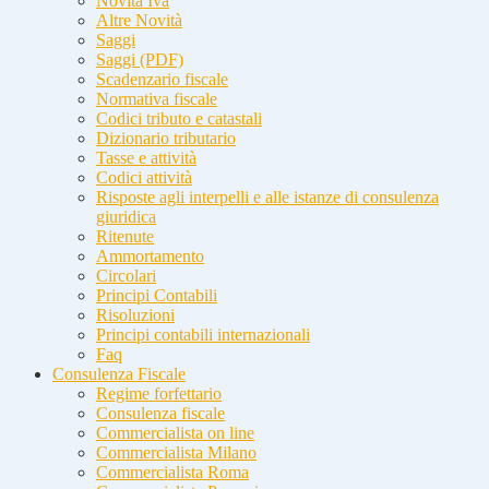
Novità Iva
Altre Novità
Saggi
Saggi (PDF)
Scadenzario fiscale
Normativa fiscale
Codici tributo e catastali
Dizionario tributario
Tasse e attività
Codici attività
Risposte agli interpelli e alle istanze di consulenza
giuridica
Ritenute
Ammortamento
Circolari
Principi Contabili
Risoluzioni
Principi contabili internazionali
Faq
Consulenza Fiscale
Regime forfettario
Consulenza fiscale
Commercialista on line
Commercialista Milano
Commercialista Roma