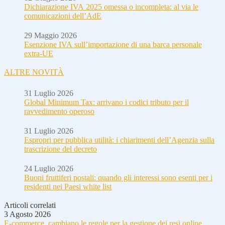
Dichiarazione IVA 2025 omessa o incompleta: al via le
comunicazioni dell’AdE
29 Maggio 2026
Esenzione IVA sull’importazione di una barca personale
extra-UE
ALTRE NOVITÀ
31 Luglio 2026
Global Minimum Tax: arrivano i codici tributo per il
ravvedimento operoso
31 Luglio 2026
Espropri per pubblica utilità: i chiarimenti dell’Agenzia sulla
trascrizione del decreto
24 Luglio 2026
Buoni fruttiferi postali: quando gli interessi sono esenti per i
residenti nei Paesi white list
Articoli correlati
3 Agosto 2026
E-commerce, cambiano le regole per la gestione dei resi online