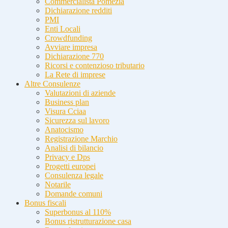
Commercialista Pomezia
Dichiarazione redditi
PMI
Enti Locali
Crowdfunding
Avviare impresa
Dichiarazione 770
Ricorsi e contenzioso tributario
La Rete di imprese
Altre Consulenze
Valutazioni di aziende
Business plan
Visura Cciaa
Sicurezza sul lavoro
Anatocismo
Registrazione Marchio
Analisi di bilancio
Privacy e Dps
Progetti europei
Consulenza legale
Notarile
Domande comuni
Bonus fiscali
Superbonus al 110%
Bonus ristrutturazione casa