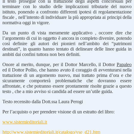
Il testo prosegue con la trattazione degli aspetti concorsuali per
terminare con lo studio delle implicazioni tributarie del nuovo
istituto, ponendo a confronto differenti ipotesi di regolamentazione
fiscale , nell’intento di individuare la più appropriata ai principi della
normativa oggi in vigore.
Da un punto di vista meramente applicativo , occorre dire che
l’argomento di cui in oggetto è ancora in completo divenire, potendo
così definire gli autori dei pionieri nell’ambito dei “patrimoni
destinati”, in quanto hanno tentato di delineare delle linee guida in
ambiti dai confini tuttora non ben definiti.
Onore al merito, dunque, per il Dottor Marcello, il Dottor
Papaleo
ed il Dottor Pollio, che hanno avuto il coraggio di avventurarsi nella
trattazione di un argomento nuovo, mai trattato prima d’ora e che
sicuramente comporterà problematiche che dovranno essere
affrontate, e che potranno essere prontamente risolte grazie a questo
testo , che a mio avviso si candida ad essere un’utile guida.
Testo recensito dalla Dott.ssa Laura Perogi
Per l’acquisto o per prendere visione di un estratto del libro:
www.sistemieditoriali.it
http://www.sistemieditoriali.it/catalogo/vse_d21.htm