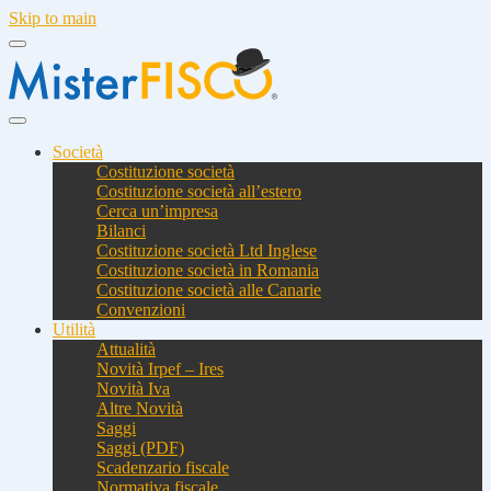
Skip to main
Società
Costituzione società
Costituzione società all’estero
Cerca un’impresa
Bilanci
Costituzione società Ltd Inglese
Costituzione società in Romania
Costituzione società alle Canarie
Convenzioni
Utilità
Attualità
Novità Irpef – Ires
Novità Iva
Altre Novità
Saggi
Saggi (PDF)
Scadenzario fiscale
Normativa fiscale