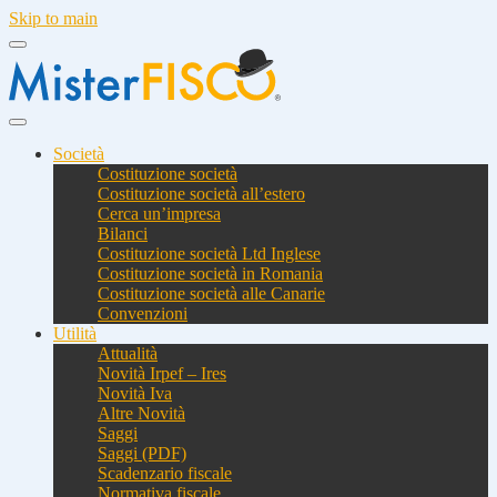
Skip to main
Società
Costituzione società
Costituzione società all’estero
Cerca un’impresa
Bilanci
Costituzione società Ltd Inglese
Costituzione società in Romania
Costituzione società alle Canarie
Convenzioni
Utilità
Attualità
Novità Irpef – Ires
Novità Iva
Altre Novità
Saggi
Saggi (PDF)
Scadenzario fiscale
Normativa fiscale