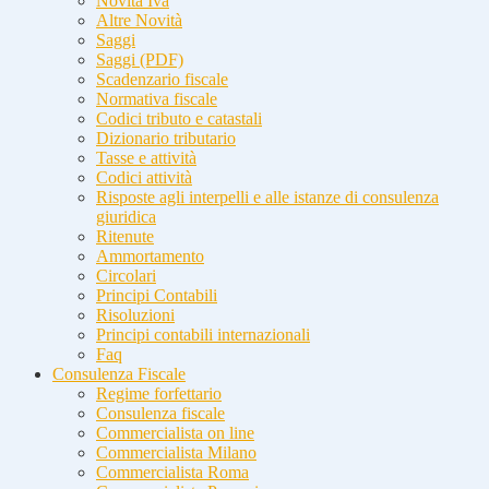
Novità Iva
Altre Novità
Saggi
Saggi (PDF)
Scadenzario fiscale
Normativa fiscale
Codici tributo e catastali
Dizionario tributario
Tasse e attività
Codici attività
Risposte agli interpelli e alle istanze di consulenza
giuridica
Ritenute
Ammortamento
Circolari
Principi Contabili
Risoluzioni
Principi contabili internazionali
Faq
Consulenza Fiscale
Regime forfettario
Consulenza fiscale
Commercialista on line
Commercialista Milano
Commercialista Roma