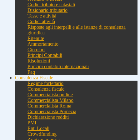
Codici tributo e catastali
Dizionario tributario
Tasse e attività
Codici attività
Risposte agli interpelli e alle istanze di consulenza
giuridica
Ritenute
Ammortamento
Circolari
Principi Contabili
Risoluzioni
Principi contabili internazionali
Faq
Consulenza Fiscale
Regime forfettario
Consulenza fiscale
Commercialista on line
Commercialista Milano
Commercialista Roma
Commercialista Pomezia
Dichiarazione redditi
PMI
Enti Locali
Crowdfunding
Avviare impresa