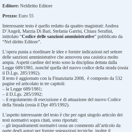
Editore:
Neldiritto Editore
Prezzo:
Euro 55
Interessante testo è quello redatto da quattro magistrati: Andrea
D’Angeli, Marzia Di Bari, Stefania Garrisi, Chiara Serafini,
intitolato “
Codice delle sanzioni amministrative
” pubblicato da
“Nel diritto Editore”.
L’opera punta a riordinare le idee e fornire indicazioni nel settore
delle sanzioni amministrative che annovera una casistica molto
ampia. Aspetti cardine del testo sono la disciplina dettata dalla
Legge 689/1981, nonché quella del nuovo codice della strada (ossia
il D.Lgs. 285/1992).
Il testo è aggiornato con la Finanziaria 2008, è composto da 532
pagine ed articolato in tre capitoli:
– la Legge 689/1981;
– il D.Lgs. 285/1992;
– il regolamento di esecuzione e di attuazione del nuovo Codice
della Strada (ossia il Dpr 495/1992).
L’aspetto interessante del testo è che per ogni singolo articolo dei
testi normativi sopra citati, sono riportati:
– gli inquadramenti normativi ossia un commento all’articolo da
parte degli autori per fornire spiegazioni tecniche, inoltre il