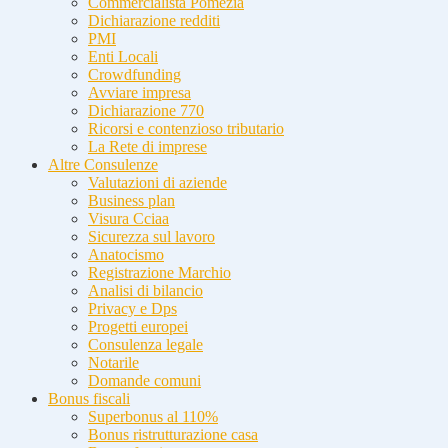
Commercialista Pomezia
Dichiarazione redditi
PMI
Enti Locali
Crowdfunding
Avviare impresa
Dichiarazione 770
Ricorsi e contenzioso tributario
La Rete di imprese
Altre Consulenze
Valutazioni di aziende
Business plan
Visura Cciaa
Sicurezza sul lavoro
Anatocismo
Registrazione Marchio
Analisi di bilancio
Privacy e Dps
Progetti europei
Consulenza legale
Notarile
Domande comuni
Bonus fiscali
Superbonus al 110%
Bonus ristrutturazione casa