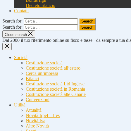
Bonus figli
Decreto rilancio
Contatti
Search for:
Search for:
Close search
Dal 2000 il tuo riferimento online su fisco e tasse - da sempre a tua d
Società
Costituzione società
Costituzione società all’estero
Cerca un’impresa
Bilanci
Costituzione società Ltd Inglese
Costituzione società in Romania
Costituzione società alle Canarie
Convenzioni
Utilità
Attualità
Novità Irpef – Ires
Novità Iva
Altre Novità