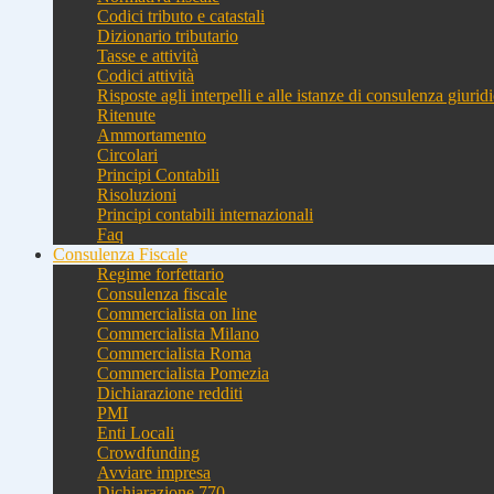
Codici tributo e catastali
Dizionario tributario
Tasse e attività
Codici attività
Risposte agli interpelli e alle istanze di consulenza giurid
Ritenute
Ammortamento
Circolari
Principi Contabili
Risoluzioni
Principi contabili internazionali
Faq
Consulenza Fiscale
Regime forfettario
Consulenza fiscale
Commercialista on line
Commercialista Milano
Commercialista Roma
Commercialista Pomezia
Dichiarazione redditi
PMI
Enti Locali
Crowdfunding
Avviare impresa
Dichiarazione 770