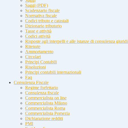
Saggi
Saggi (PDF)
Scadenzario fiscale
Normativa fiscale
Codici tributo e catastali
Dizionario tributario
Tasse e attività
Codici attività
Risposte agli interpelli e alle istanze di consulenza giurid
Ritenute
Ammortamento
Circolari
Principi Contabili
Risoluzioni
Principi contabili internazionali
Faq
Consulenza Fiscale
Regime forfettario
Consulenza fiscale
Commercialista on line
Commercialista Milano
Commercialista Roma
Commercialista Pomezia
Dichiarazione redditi
PMI