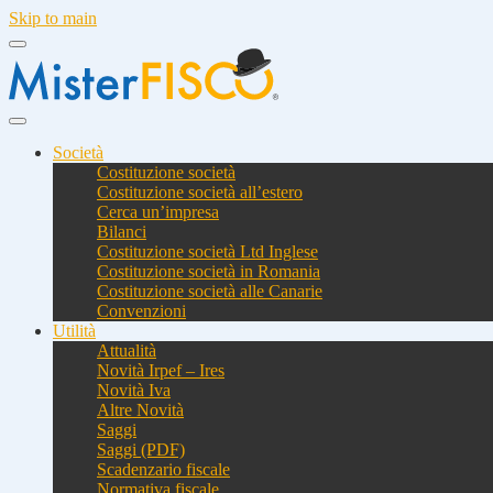
Skip to main
Società
Costituzione società
Costituzione società all’estero
Cerca un’impresa
Bilanci
Costituzione società Ltd Inglese
Costituzione società in Romania
Costituzione società alle Canarie
Convenzioni
Utilità
Attualità
Novità Irpef – Ires
Novità Iva
Altre Novità
Saggi
Saggi (PDF)
Scadenzario fiscale
Normativa fiscale