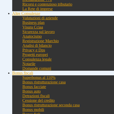
Ricorsi e contenzioso tributario
La Rete di imprese
Altre Consulenze
Valutazioni di aziende
Business plan
Visura Cciaa
Sicurezza sul lavoro
Anatocismo
Registrazione Marchio
Analisi di bilancio
Privacy e Dps
Progetti europei
Consulenza legale
Notarile
Domande comuni
Bonus fiscali
Superbonus al 110%
Bonus ristrutturazione casa
Bonus facciate
Bonus auto
Detrazioni fiscali
Cessione del credito
Bonus ristrutturazione seconda casa
Bonus mobili