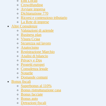
Enti Locali
Crowdfunding
Avviare impresa
Dichiarazione 770
Ricorsi e contenzioso tributario
La Rete di imprese
Altre Consulenze
Valutazioni di aziende
Business plan
Visura Cciaa
Sicurezza sul lavoro
Anatocismo
Registrazione Marchio
Analisi di bilancio
Privacy e Dps
Progetti europei
Consulenza legale
Notarile
Domande comuni
Bonus fiscali
Superbonus al 110%
Bonus ristrutturazione casa
Bonus facciate
Bonus auto
Detrazioni fiscali