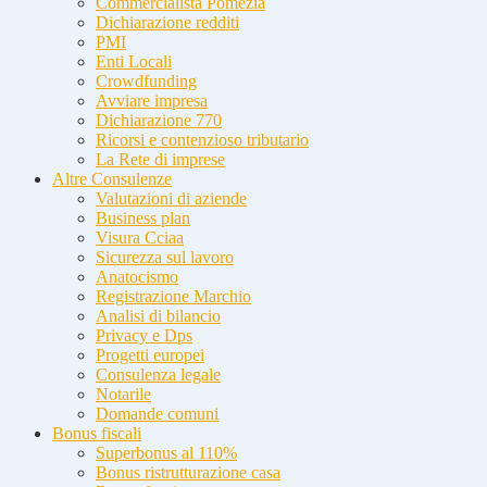
Commercialista Pomezia
Dichiarazione redditi
PMI
Enti Locali
Crowdfunding
Avviare impresa
Dichiarazione 770
Ricorsi e contenzioso tributario
La Rete di imprese
Altre Consulenze
Valutazioni di aziende
Business plan
Visura Cciaa
Sicurezza sul lavoro
Anatocismo
Registrazione Marchio
Analisi di bilancio
Privacy e Dps
Progetti europei
Consulenza legale
Notarile
Domande comuni
Bonus fiscali
Superbonus al 110%
Bonus ristrutturazione casa