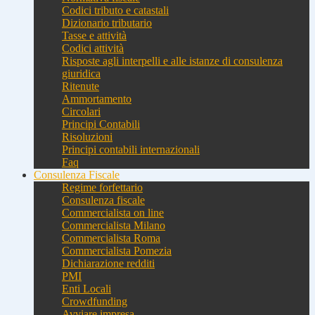
Codici tributo e catastali
Dizionario tributario
Tasse e attività
Codici attività
Risposte agli interpelli e alle istanze di consulenza
giuridica
Ritenute
Ammortamento
Circolari
Principi Contabili
Risoluzioni
Principi contabili internazionali
Faq
Consulenza Fiscale
Regime forfettario
Consulenza fiscale
Commercialista on line
Commercialista Milano
Commercialista Roma
Commercialista Pomezia
Dichiarazione redditi
PMI
Enti Locali
Crowdfunding
Avviare impresa