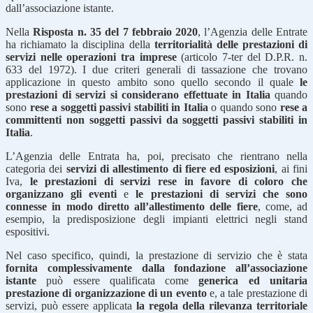
dall’associazione istante.
Nella
Risposta n. 35 del 7 febbraio 2020
, l’Agenzia delle Entrate
ha richiamato la disciplina della
territorialità delle prestazioni di
servizi nelle operazioni tra imprese
(articolo 7-ter del D.P.R. n.
633 del 1972). I due criteri generali di tassazione che trovano
applicazione in questo ambito sono quello secondo il quale
le
prestazioni di servizi si considerano effettuate in Italia
quando
sono
rese a soggetti passivi stabiliti in Italia
o quando sono
rese a
committenti non soggetti passivi da soggetti passivi stabiliti in
Italia
.
L’Agenzia delle Entrata ha, poi, precisato che rientrano nella
categoria dei
servizi di allestimento di fiere ed esposizioni
, ai fini
Iva,
le prestazioni di servizi rese in favore di coloro che
organizzano gli eventi
e
le prestazioni di servizi che sono
connesse in modo diretto all’allestimento delle fiere
, come, ad
esempio, la predisposizione degli impianti elettrici negli stand
espositivi.
Nel caso specifico, quindi, la prestazione di servizio che è stata
fornita complessivamente dalla fondazione all’associazione
istante
può essere qualificata come
generica ed unitaria
prestazione di organizzazione di un evento
e, a tale prestazione di
servizi, può essere applicata
la regola della rilevanza territoriale