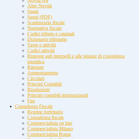
Novità Iva
Altre Novità
Saggi
Saggi (PDF)
Scadenzario fiscale
Normativa fiscale
Codici tributo e catastali
Dizionario tributario
Tasse e attività
Codici attività
Risposte agli interpelli e alle istanze di consulenza
giuridica
Ritenute
Ammortamento
Circolari
Principi Contabili
Risoluzioni
Principi contabili internazionali
Faq
Consulenza Fiscale
Regime forfettario
Consulenza fiscale
Commercialista on line
Commercialista Milano
Commercialista Roma