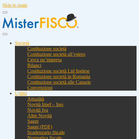
Skip to main
Società
Costituzione società
Costituzione società all’estero
Cerca un’impresa
Bilanci
Costituzione società Ltd Inglese
Costituzione società in Romania
Costituzione società alle Canarie
Convenzioni
Utilità
Attualità
Novità Irpef – Ires
Novità Iva
Altre Novità
Saggi
Saggi (PDF)
Scadenzario fiscale
Normativa fiscale