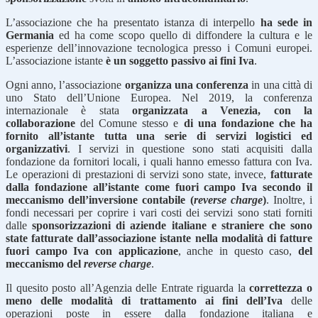
L’associazione che ha presentato istanza di interpello
ha sede in
Germania
ed ha come scopo quello di diffondere la cultura e le
esperienze dell’innovazione tecnologica presso i Comuni europei.
L’associazione istante
è un soggetto passivo ai fini Iva
.
Ogni anno, l’associazione
organizza una conferenza
in una città di
uno Stato dell’Unione Europea. Nel 2019, la conferenza
internazionale è stata
organizzata a Venezia, con la
collaborazione
del Comune stesso e
di una fondazione che ha
fornito all’istante tutta una serie di servizi logistici ed
organizzativi
. I servizi in questione sono stati acquisiti dalla
fondazione da fornitori locali, i quali hanno emesso fattura con Iva.
Le operazioni di prestazioni di servizi sono state, invece,
fatturate
dalla fondazione all’istante come fuori campo Iva secondo il
meccanismo dell’inversione contabile (
reverse charge
)
. Inoltre, i
fondi necessari per coprire i vari costi dei servizi sono stati forniti
dalle
sponsorizzazioni di aziende italiane e straniere che sono
state fatturate dall’associazione istante nella modalità di fatture
fuori campo Iva con applicazione
, anche in questo caso,
del
meccanismo del
reverse charge
.
Il quesito posto all’Agenzia delle Entrate riguarda la
correttezza o
meno delle modalità di trattamento ai fini dell’Iva
delle
operazioni poste in essere dalla fondazione italiana e