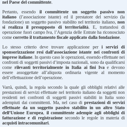
nel Paese del committente
.
Pertanto, essendo
il committente un soggetto passivo non
italiano
(l’associazione istante) ed il prestatore del servizio (la
fondazione) un soggetto passivo stabilito nel territorio italiano,
non
si realizza il presupposto di territorialità
. E, trattandosi di
operazione fuori campo Iva, l’Agenzia delle Entrate ha riconosciuto
come
corretto il trattamento fiscale applicato dalla fondazione
.
Lo stesso criterio deve trovare applicazione per
i servizi di
sponsorizzazione resi dall’associazione istante nei confronti di
imprese italiane
. In questo caso le operazioni, essendo effettuate nei
confronti di soggetti passivi d’imposta nazionali, sono da qualificarsi
come
rilevanti territorialmente in Italia ai fini Iva
e devono
essere assoggettate all’aliquota ordinaria vigente al momento
dell’effettuazione dell’operazione.
Varrà, quindi, la regola secondo la quale gli obblighi relativi alle
prestazioni di servizi effettuate nel territorio italiano da soggetti non
residenti nei confronti di soggetti passivi stabiliti in Italia sono
adempiuti dai committenti. Ma, nel caso di
prestazioni di servizi
effettuate da un soggetto passivo stabilito in un altro Stato
dell’Unione Europea
,
il committente adempie agli obblighi di
fatturazione e di registrazione
secondo le regole in materia di
acquisti intracomunitari
.