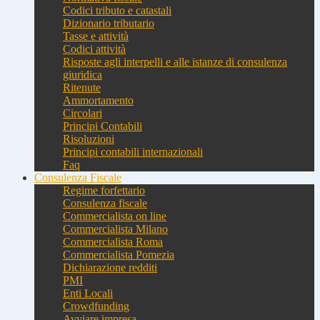
Codici tributo e catastali
Dizionario tributario
Tasse e attività
Codici attività
Risposte agli interpelli e alle istanze di consulenza
giuridica
Ritenute
Ammortamento
Circolari
Principi Contabili
Risoluzioni
Principi contabili internazionali
Faq
Consulenza Fiscale
Regime forfettario
Consulenza fiscale
Commercialista on line
Commercialista Milano
Commercialista Roma
Commercialista Pomezia
Dichiarazione redditi
PMI
Enti Locali
Crowdfunding
Avviare impresa