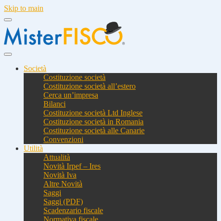
Skip to main
Società
Costituzione società
Costituzione società all’estero
Cerca un’impresa
Bilanci
Costituzione società Ltd Inglese
Costituzione società in Romania
Costituzione società alle Canarie
Convenzioni
Utilità
Attualità
Novità Irpef – Ires
Novità Iva
Altre Novità
Saggi
Saggi (PDF)
Scadenzario fiscale
Normativa fiscale