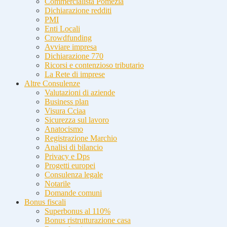
Commercialista Pomezia
Dichiarazione redditi
PMI
Enti Locali
Crowdfunding
Avviare impresa
Dichiarazione 770
Ricorsi e contenzioso tributario
La Rete di imprese
Altre Consulenze
Valutazioni di aziende
Business plan
Visura Cciaa
Sicurezza sul lavoro
Anatocismo
Registrazione Marchio
Analisi di bilancio
Privacy e Dps
Progetti europei
Consulenza legale
Notarile
Domande comuni
Bonus fiscali
Superbonus al 110%
Bonus ristrutturazione casa