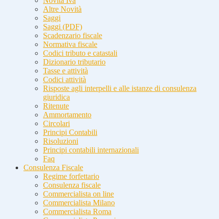
Novità Iva
Altre Novità
Saggi
Saggi (PDF)
Scadenzario fiscale
Normativa fiscale
Codici tributo e catastali
Dizionario tributario
Tasse e attività
Codici attività
Risposte agli interpelli e alle istanze di consulenza
giuridica
Ritenute
Ammortamento
Circolari
Principi Contabili
Risoluzioni
Principi contabili internazionali
Faq
Consulenza Fiscale
Regime forfettario
Consulenza fiscale
Commercialista on line
Commercialista Milano
Commercialista Roma