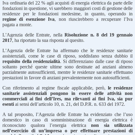
Iva ordinaria del 22 % agli acquisti di energia elettrica da parte delle
fondazioni in questione, vi sarebbero maggiori costi di gestione delle
residenze per le fondazioni medesime, in quanto, operando in
regime di esenzione Iva
, non riuscirebbero a recuperare l’Iva
pagata a monte.
L’Agenzia delle Entrate, nella
Risoluzione n. 8 del 19 gennaio
2017
, ha riportato la sua risposta al quesito.
L’Agenzia delle Entrate ha affermato che le residenze sanitarie
assistenziali, come le case di riposo, soddisfano senza dubbio il
requisito della residenzialità
. Si differenziano dalle case di riposo
soltanto perché queste ultime sono destinate ad anziani almeno
parzialmente autosufficienti, mentre le residenze sanitarie effettuano
prestazioni in favore di anziani prevalentemente non autosufficienti.
Con riferimento al regime fiscale applicabile, però,
le residenze
sanitarie assistenziali pongono in essere delle attività non
commerciali ai fini dell’Ires, ma rilevanti ai fini Iva, sia pur
esenti
ai sensi dell’articolo 10, n. 21, del D.P.R. n. 633 del 1972.
A tal proposito, l’Agenzia delle Entrate ha evidenziato che l’uso
domestico in caso di somministrazione di energia elettrica è
riconosciuto qualora l’energia elettrica
non sia utilizzata
nell’esercizio di un’impresa o per effettuare prestazioni di