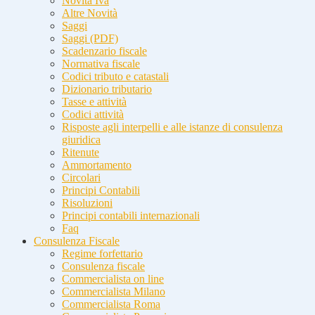
Novità Iva
Altre Novità
Saggi
Saggi (PDF)
Scadenzario fiscale
Normativa fiscale
Codici tributo e catastali
Dizionario tributario
Tasse e attività
Codici attività
Risposte agli interpelli e alle istanze di consulenza
giuridica
Ritenute
Ammortamento
Circolari
Principi Contabili
Risoluzioni
Principi contabili internazionali
Faq
Consulenza Fiscale
Regime forfettario
Consulenza fiscale
Commercialista on line
Commercialista Milano
Commercialista Roma