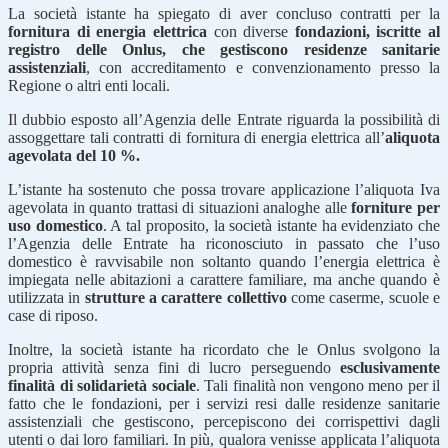
La società istante ha spiegato di aver concluso contratti per la
fornitura di energia elettrica
con diverse
fondazioni, iscritte al
registro delle Onlus, che gestiscono residenze sanitarie
assistenziali
, con accreditamento e convenzionamento presso la
Regione o altri enti locali.
Il dubbio esposto all’Agenzia delle Entrate riguarda la possibilità di
assoggettare tali contratti di fornitura di energia elettrica all’
aliquota
agevolata del 10 %.
L’istante ha sostenuto che possa trovare applicazione l’aliquota Iva
agevolata in quanto trattasi di situazioni analoghe alle
forniture per
uso domestico
. A tal proposito, la società istante ha evidenziato che
l’Agenzia delle Entrate ha riconosciuto in passato che l’uso
domestico è ravvisabile non soltanto quando l’energia elettrica è
impiegata nelle abitazioni a carattere familiare, ma anche quando è
utilizzata in
strutture a carattere collettivo
come caserme, scuole e
case di riposo.
Inoltre, la società istante ha ricordato che le Onlus svolgono la
propria attività senza fini di lucro perseguendo
esclusivamente
finalità di solidarietà sociale
. Tali finalità non vengono meno per il
fatto che le fondazioni, per i servizi resi dalle residenze sanitarie
assistenziali che gestiscono, percepiscono dei corrispettivi dagli
utenti o dai loro familiari. In più, qualora venisse applicata l’aliquota