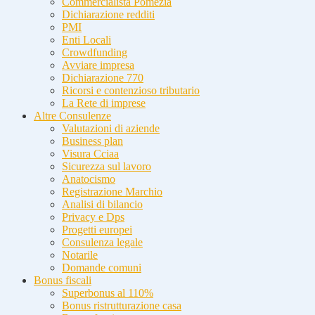
Commercialista Pomezia
Dichiarazione redditi
PMI
Enti Locali
Crowdfunding
Avviare impresa
Dichiarazione 770
Ricorsi e contenzioso tributario
La Rete di imprese
Altre Consulenze
Valutazioni di aziende
Business plan
Visura Cciaa
Sicurezza sul lavoro
Anatocismo
Registrazione Marchio
Analisi di bilancio
Privacy e Dps
Progetti europei
Consulenza legale
Notarile
Domande comuni
Bonus fiscali
Superbonus al 110%
Bonus ristrutturazione casa