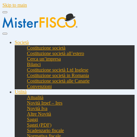
Skip to main
Società
Costituzione società
Costituzione società all’estero
Cerca un’impresa
Bilanci
Costituzione società Ltd Inglese
Costituzione società in Romania
Costituzione società alle Canarie
Convenzioni
Utilità
Attualità
Novità Irpef – Ires
Novità Iva
Altre Novità
Saggi
Saggi (PDF)
Scadenzario fiscale
Normativa fiscale