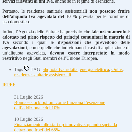
servizi rilevanti ai fini Iva
, anche se in regime di esenzione.
Pertanto, le residenze sanitarie assistenziali
non possono fruire
dell’aliquota Iva agevolata del 10 %
prevista per le forniture di
uso domestico.
Infine, l’Agenzia delle Entrate ha precisato che
tale orientamento è
adottato nel pieno rispetto dei principi comunitari in materia di
Iva
secondo i quali
le disposizioni che prevedono delle
agevolazioni
, come quelle che individuano i casi di applicazione di
un’aliquota agevolata,
devono essere interpretate in modo
restrittivo
negli Stati membri dell’Unione Europea.
Tags
TAG:
aliquota Iva ridotta
,
energia elettrica
,
Onlus
,
residenze sanitarie assistenziali
IRPEF
31 Luglio 2026
Bonus e stock option: come funziona l’esenzione
dall’addizionale del 10%
10 Luglio 2026
Finanziamento alle start up innovative: quando spetta la
detrazione Irpef del 65%