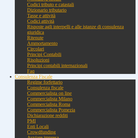
Codici tributo e catastali
Dizionario tributario
Tasse e attività
Codici attività
Risposte agli interpelli e alle istanze di consulenza
giuridica
Ritenute
Ammortamento
Circolari
Principi Contabili
Risoluzioni
Principi contabili internazionali
Faq
Consulenza Fiscale
Regime forfettario
Consulenza fiscale
Commercialista on line
Commercialista Milano
Commercialista Roma
Commercialista Pomezia
Dichiarazione redditi
PMI
Enti Locali
Crowdfunding
Avviare impresa