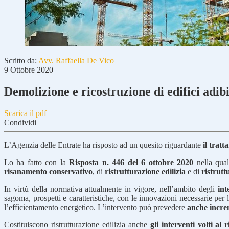
Scritto da:
Avv. Raffaella De Vico
9 Ottobre 2020
Demolizione e ricostruzione di edifici adibi
Scarica il pdf
Condividi
L’Agenzia delle Entrate ha risposto ad un quesito riguardante
il tratt
Lo ha fatto con la
Risposta n. 446 del 6 ottobre 2020
nella qual
risanamento conservativo
, di
ristrutturazione edilizia
e di
ristrutt
In virtù della normativa attualmente in vigore, nell’ambito degli
inte
sagoma, prospetti e caratteristiche, con le innovazioni necessarie per 
l’efficientamento energetico. L’intervento può prevedere
anche incre
Costituiscono ristrutturazione edilizia anche
gli interventi volti al r