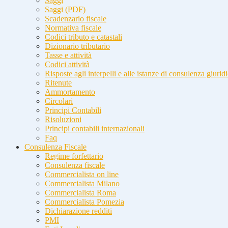
Saggi
Saggi (PDF)
Scadenzario fiscale
Normativa fiscale
Codici tributo e catastali
Dizionario tributario
Tasse e attività
Codici attività
Risposte agli interpelli e alle istanze di consulenza giurid
Ritenute
Ammortamento
Circolari
Principi Contabili
Risoluzioni
Principi contabili internazionali
Faq
Consulenza Fiscale
Regime forfettario
Consulenza fiscale
Commercialista on line
Commercialista Milano
Commercialista Roma
Commercialista Pomezia
Dichiarazione redditi
PMI