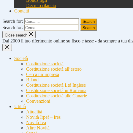
Bonus figli
Decreto rilancio
Contatti
Search for:
Search for:
Close search
Dal 2000 il tuo riferimento online su fisco e tasse - da sempre a tua d
Società
Costituzione società
Costituzione società all’estero
Cerca un’impresa
Bilanci
Costituzione società Ltd Inglese
Costituzione società in Romania
Costituzione società alle Canarie
Convenzioni
Utilità
Attualità
Novità Irpef – Ires
Novità Iva
Altre Novità