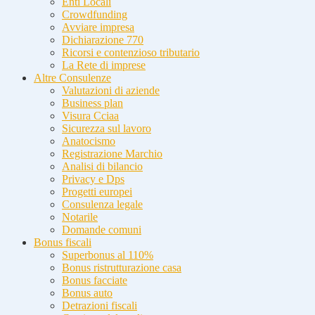
Enti Locali
Crowdfunding
Avviare impresa
Dichiarazione 770
Ricorsi e contenzioso tributario
La Rete di imprese
Altre Consulenze
Valutazioni di aziende
Business plan
Visura Cciaa
Sicurezza sul lavoro
Anatocismo
Registrazione Marchio
Analisi di bilancio
Privacy e Dps
Progetti europei
Consulenza legale
Notarile
Domande comuni
Bonus fiscali
Superbonus al 110%
Bonus ristrutturazione casa
Bonus facciate
Bonus auto
Detrazioni fiscali