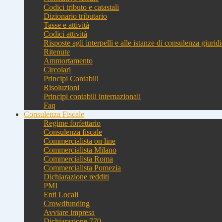
Codici tributo e catastali
Dizionario tributario
Tasse e attività
Codici attività
Risposte agli interpelli e alle istanze di consulenza giurid
Ritenute
Ammortamento
Circolari
Principi Contabili
Risoluzioni
Principi contabili internazionali
Faq
Consulenza Fiscale
Regime forfettario
Consulenza fiscale
Commercialista on line
Commercialista Milano
Commercialista Roma
Commercialista Pomezia
Dichiarazione redditi
PMI
Enti Locali
Crowdfunding
Avviare impresa
Dichiarazione 770