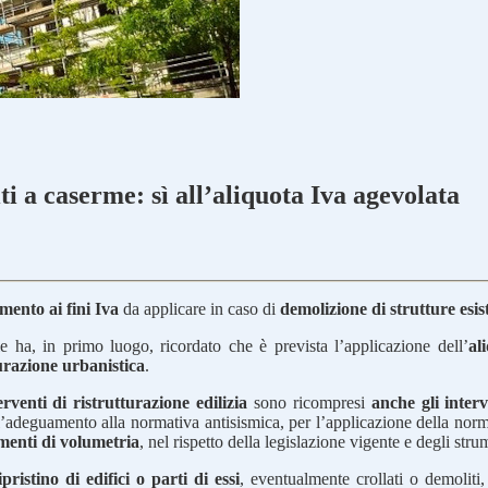
ti a caserme: sì all’aliquota Iva agevolata
amento ai fini Iva
da applicare in caso di
demolizione di strutture esis
e ha, in primo luogo, ricordato che è prevista l’applicazione dell’
al
urazione urbanistica
.
rventi di ristrutturazione edilizia
sono ricompresi
anche gli interv
l’adeguamento alla normativa antisismica, per l’applicazione della normati
menti di volumetria
, nel rispetto della legislazione vigente e degli str
ipristino di edifici o parti di essi
, eventualmente crollati o demoliti