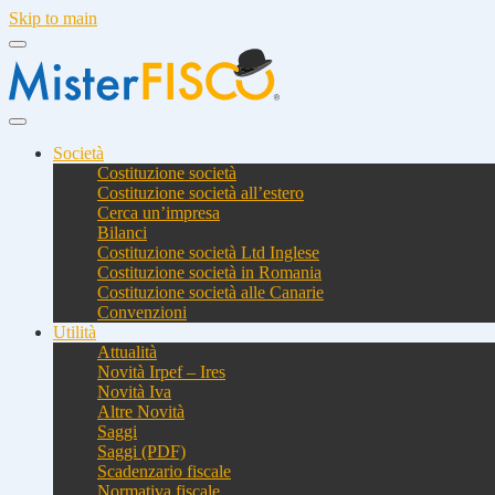
Skip to main
Società
Costituzione società
Costituzione società all’estero
Cerca un’impresa
Bilanci
Costituzione società Ltd Inglese
Costituzione società in Romania
Costituzione società alle Canarie
Convenzioni
Utilità
Attualità
Novità Irpef – Ires
Novità Iva
Altre Novità
Saggi
Saggi (PDF)
Scadenzario fiscale
Normativa fiscale