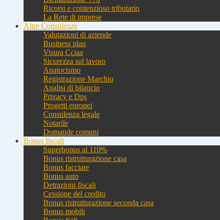
Ricorsi e contenzioso tributario
La Rete di imprese
Altre Consulenze
Valutazioni di aziende
Business plan
Visura Cciaa
Sicurezza sul lavoro
Anatocismo
Registrazione Marchio
Analisi di bilancio
Privacy e Dps
Progetti europei
Consulenza legale
Notarile
Domande comuni
Bonus fiscali
Superbonus al 110%
Bonus ristrutturazione casa
Bonus facciate
Bonus auto
Detrazioni fiscali
Cessione del credito
Bonus ristrutturazione seconda casa
Bonus mobili