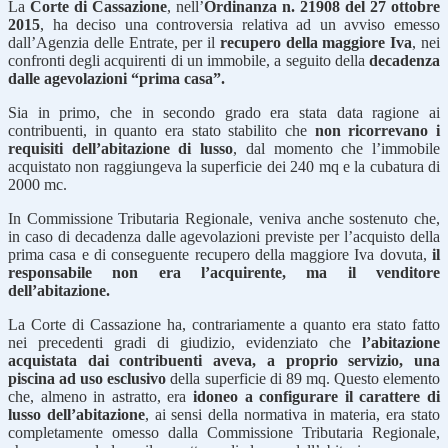
La
Corte di Cassazione
, nell’
Ordinanza n. 21908 del 27 ottobre
2015
, ha deciso una controversia relativa ad un avviso emesso
dall’Agenzia delle Entrate, per il
recupero della maggiore Iva
, nei
confronti degli acquirenti di un immobile, a seguito della
decadenza
dalle agevolazioni “prima casa”.
Sia in primo, che in secondo grado era stata data ragione ai
contribuenti, in quanto era stato stabilito che
non ricorrevano i
requisiti dell’abitazione di lusso
, dal momento che l’immobile
acquistato non raggiungeva la superficie dei 240 mq e la cubatura di
2000 mc.
In Commissione Tributaria Regionale, veniva anche sostenuto che,
in caso di decadenza dalle agevolazioni previste per l’acquisto della
prima casa e di conseguente recupero della maggiore Iva dovuta,
il
responsabile non era l’acquirente, ma il venditore
dell’abitazione.
La Corte di Cassazione ha, contrariamente a quanto era stato fatto
nei precedenti gradi di giudizio, evidenziato che
l’abitazione
acquistata dai contribuenti aveva, a proprio servizio, una
piscina ad uso esclusivo
della superficie di 89 mq. Questo elemento
che, almeno in astratto, era
idoneo a configurare il carattere di
lusso dell’abitazione
, ai sensi della normativa in materia, era stato
completamente omesso dalla Commissione Tributaria Regionale,