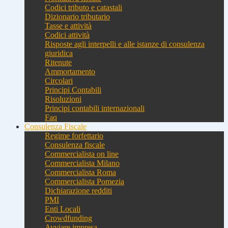
Codici tributo e catastali
Dizionario tributario
Tasse e attività
Codici attività
Risposte agli interpelli e alle istanze di consulenza
giuridica
Ritenute
Ammortamento
Circolari
Principi Contabili
Risoluzioni
Principi contabili internazionali
Faq
Consulenza Fiscale
Regime forfettario
Consulenza fiscale
Commercialista on line
Commercialista Milano
Commercialista Roma
Commercialista Pomezia
Dichiarazione redditi
PMI
Enti Locali
Crowdfunding
Avviare impresa