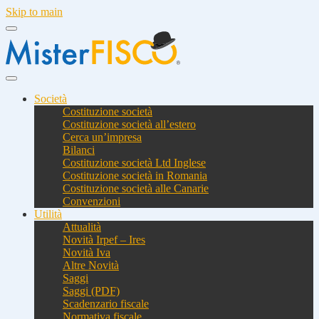
Skip to main
Società
Costituzione società
Costituzione società all’estero
Cerca un’impresa
Bilanci
Costituzione società Ltd Inglese
Costituzione società in Romania
Costituzione società alle Canarie
Convenzioni
Utilità
Attualità
Novità Irpef – Ires
Novità Iva
Altre Novità
Saggi
Saggi (PDF)
Scadenzario fiscale
Normativa fiscale