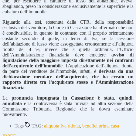
che, per escludere il carattere di lusso dell’abitazione, aveva,
sbagliando, preso in considerazione esclusivamente la superficie e la
cubatura dell’immobile.
Riguardo alla tesi, sostenuta dalla CTR, della responsabilità
esclusiva del venditore, la Corte di Cassazione ha affermato che non
è condivisibile, in quanto in contrasto con il proprio orientamento
costante secondo il quale, in tema di Iva, se la cessione
dell’abitazione di lusso viene assoggettata erroneamente all’aliquota
ridotta del 4 %, invece che a quella ordinaria, l’Ufficio
dell’Amministrazione finanziaria deve emettere
avviso di
liquidazione della maggiore imposta direttamente nei confronti
dell’acquirente dell’immobile
. L’applicazione dell’aliquota ridotta
da parte del venditore dell’immobile, infatti, è
derivata da una
dichiarazione mendace dell’acquirente, che ha creato un
rapporto diretto tra l’acquirente stesso e l’Amministrazione
finanziaria
.
La
pronuncia impugnata in Cassazione è stata, quindi,
annullata
e la controversia è stata rinviata ad altra sezione della
Commissione Tributaria Regionale che la dovrà esaminare
nuovamente.
Tags
TAG:
aliquota Iva ridotta
,
benefici prima casa