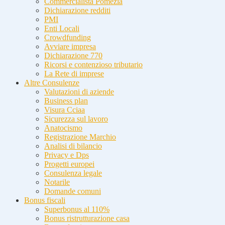
Commercialista Pomezia
Dichiarazione redditi
PMI
Enti Locali
Crowdfunding
Avviare impresa
Dichiarazione 770
Ricorsi e contenzioso tributario
La Rete di imprese
Altre Consulenze
Valutazioni di aziende
Business plan
Visura Cciaa
Sicurezza sul lavoro
Anatocismo
Registrazione Marchio
Analisi di bilancio
Privacy e Dps
Progetti europei
Consulenza legale
Notarile
Domande comuni
Bonus fiscali
Superbonus al 110%
Bonus ristrutturazione casa