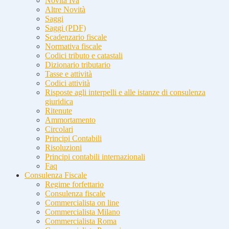
Novità Iva
Altre Novità
Saggi
Saggi (PDF)
Scadenzario fiscale
Normativa fiscale
Codici tributo e catastali
Dizionario tributario
Tasse e attività
Codici attività
Risposte agli interpelli e alle istanze di consulenza
giuridica
Ritenute
Ammortamento
Circolari
Principi Contabili
Risoluzioni
Principi contabili internazionali
Faq
Consulenza Fiscale
Regime forfettario
Consulenza fiscale
Commercialista on line
Commercialista Milano
Commercialista Roma