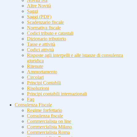
Novità Iva
Altre Novità
Saggi
Saggi (PDF)
Scadenzario fiscale
Normativa fiscale
Codici tributo e catastali
Dizionario tributario
Tasse e attività
Codici attività
Risposte agli interpelli e alle istanze di consulenza
giuridica
Ritenute
Ammortamento
Circolari
Principi Contabili
Risoluzioni
Principi contabili internazionali
Faq
Consulenza Fiscale
Regime forfettario
Consulenza fiscale
Commercialista on line
Commercialista Milano
Commercialista Roma