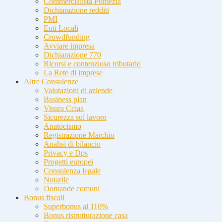
Commercialista Pomezia
Dichiarazione redditi
PMI
Enti Locali
Crowdfunding
Avviare impresa
Dichiarazione 770
Ricorsi e contenzioso tributario
La Rete di imprese
Altre Consulenze
Valutazioni di aziende
Business plan
Visura Cciaa
Sicurezza sul lavoro
Anatocismo
Registrazione Marchio
Analisi di bilancio
Privacy e Dps
Progetti europei
Consulenza legale
Notarile
Domande comuni
Bonus fiscali
Superbonus al 110%
Bonus ristrutturazione casa