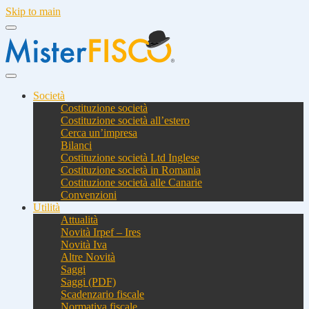
Skip to main
Società
Costituzione società
Costituzione società all’estero
Cerca un’impresa
Bilanci
Costituzione società Ltd Inglese
Costituzione società in Romania
Costituzione società alle Canarie
Convenzioni
Utilità
Attualità
Novità Irpef – Ires
Novità Iva
Altre Novità
Saggi
Saggi (PDF)
Scadenzario fiscale
Normativa fiscale