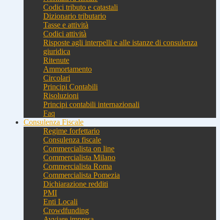
Codici tributo e catastali
Dizionario tributario
Tasse e attività
Codici attività
Risposte agli interpelli e alle istanze di consulenza
giuridica
Ritenute
Ammortamento
Circolari
Principi Contabili
Risoluzioni
Principi contabili internazionali
Faq
Consulenza Fiscale
Regime forfettario
Consulenza fiscale
Commercialista on line
Commercialista Milano
Commercialista Roma
Commercialista Pomezia
Dichiarazione redditi
PMI
Enti Locali
Crowdfunding
Avviare impresa