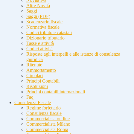
Novità Iva
Altre Novità
Saggi
Saggi (PDF)
Scadenzario fiscale
Normativa fiscale
Codici tributo e catastali
Dizionario tributario
Tasse e attività
Codici attività
Risposte agli interpelli e alle istanze di consulenza
giuridica
Ritenute
Ammortamento
Circolari
Principi Contabili
Risoluzioni
Principi contabili internazionali
Faq
Consulenza Fiscale
Regime forfettario
Consulenza fiscale
Commercialista on line
Commercialista Milano
Commercialista Roma