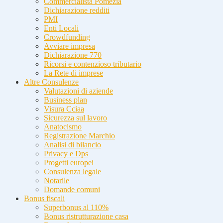
Commercialista Pomezia
Dichiarazione redditi
PMI
Enti Locali
Crowdfunding
Avviare impresa
Dichiarazione 770
Ricorsi e contenzioso tributario
La Rete di imprese
Altre Consulenze
Valutazioni di aziende
Business plan
Visura Cciaa
Sicurezza sul lavoro
Anatocismo
Registrazione Marchio
Analisi di bilancio
Privacy e Dps
Progetti europei
Consulenza legale
Notarile
Domande comuni
Bonus fiscali
Superbonus al 110%
Bonus ristrutturazione casa