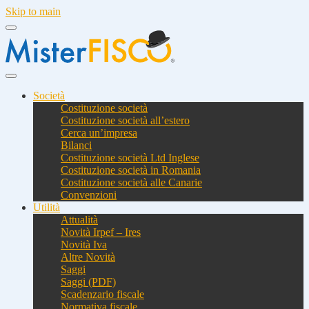
Skip to main
Società
Costituzione società
Costituzione società all’estero
Cerca un’impresa
Bilanci
Costituzione società Ltd Inglese
Costituzione società in Romania
Costituzione società alle Canarie
Convenzioni
Utilità
Attualità
Novità Irpef – Ires
Novità Iva
Altre Novità
Saggi
Saggi (PDF)
Scadenzario fiscale
Normativa fiscale