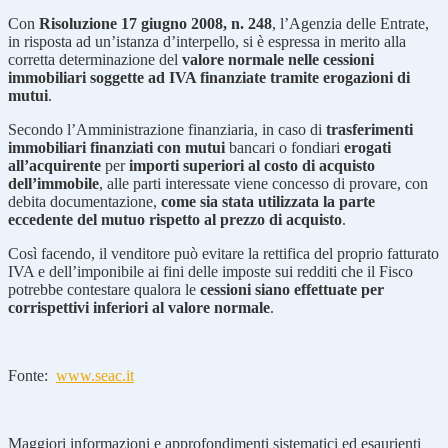
Con
Risoluzione 17 giugno 2008, n. 248
, l’Agenzia delle Entrate,
in risposta ad un’istanza d’interpello, si è espressa in merito alla
corretta determinazione del
valore normale nelle cessioni
immobiliari soggette ad IVA finanziate tramite erogazioni di
mutui
.
Secondo l’Amministrazione finanziaria, in caso di
trasferimenti
immobiliari finanziati con mutui
bancari o fondiari
erogati
all’acquirente
per
importi superiori al costo di acquisto
dell’immobile
, alle parti interessate viene concesso di provare, con
debita documentazione,
come sia stata utilizzata la parte
eccedente del mutuo rispetto al prezzo di acquisto
.
Così facendo, il venditore può evitare la rettifica del proprio fatturato
IVA e dell’imponibile ai fini delle imposte sui redditi che il Fisco
potrebbe contestare qualora le
cessioni siano effettuate per
corrispettivi inferiori al valore normale
.
Fonte:
www.seac.it
Maggiori informazioni e approfondimenti sistematici ed esaurienti