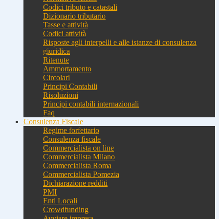
Codici tributo e catastali
Dizionario tributario
Tasse e attività
Codici attività
Risposte agli interpelli e alle istanze di consulenza
giuridica
Ritenute
Ammortamento
Circolari
Principi Contabili
Risoluzioni
Principi contabili internazionali
Faq
Consulenza Fiscale
Regime forfettario
Consulenza fiscale
Commercialista on line
Commercialista Milano
Commercialista Roma
Commercialista Pomezia
Dichiarazione redditi
PMI
Enti Locali
Crowdfunding
Avviare impresa