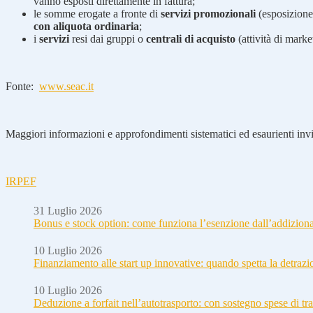
vanno esposti direttamente in fattura;
le somme erogate a fronte di
servizi promozionali
(esposizione 
con aliquota ordinaria
;
i
servizi
resi dai gruppi o
centrali di acquisto
(attività di marke
Fonte:
www.seac.it
Maggiori informazioni e approfondimenti sistematici ed esaurienti invia
IRPEF
31 Luglio 2026
Bonus e stock option: come funziona l’esenzione dall’addizion
10 Luglio 2026
Finanziamento alle start up innovative: quando spetta la detraz
10 Luglio 2026
Deduzione a forfait nell’autotrasporto: con sostegno spese di tra