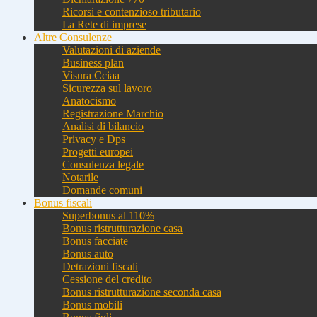
Ricorsi e contenzioso tributario
La Rete di imprese
Altre Consulenze
Valutazioni di aziende
Business plan
Visura Cciaa
Sicurezza sul lavoro
Anatocismo
Registrazione Marchio
Analisi di bilancio
Privacy e Dps
Progetti europei
Consulenza legale
Notarile
Domande comuni
Bonus fiscali
Superbonus al 110%
Bonus ristrutturazione casa
Bonus facciate
Bonus auto
Detrazioni fiscali
Cessione del credito
Bonus ristrutturazione seconda casa
Bonus mobili