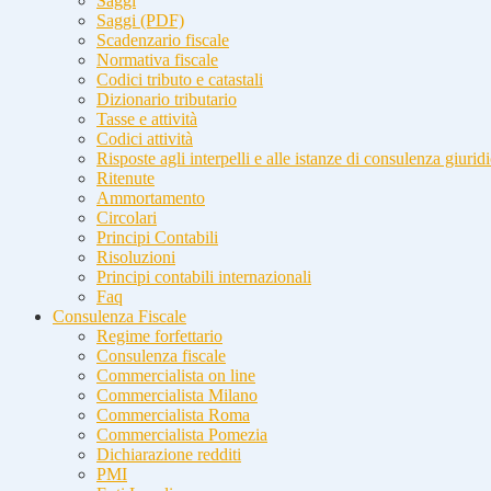
Saggi
Saggi (PDF)
Scadenzario fiscale
Normativa fiscale
Codici tributo e catastali
Dizionario tributario
Tasse e attività
Codici attività
Risposte agli interpelli e alle istanze di consulenza giurid
Ritenute
Ammortamento
Circolari
Principi Contabili
Risoluzioni
Principi contabili internazionali
Faq
Consulenza Fiscale
Regime forfettario
Consulenza fiscale
Commercialista on line
Commercialista Milano
Commercialista Roma
Commercialista Pomezia
Dichiarazione redditi
PMI