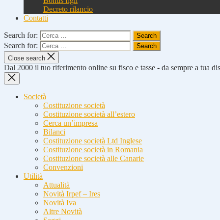
Bonus figli
Decreto rilancio
Contatti
Search for:
Search for:
Close search
Dal 2000 il tuo riferimento online su fisco e tasse - da sempre a tua d
Società
Costituzione società
Costituzione società all’estero
Cerca un’impresa
Bilanci
Costituzione società Ltd Inglese
Costituzione società in Romania
Costituzione società alle Canarie
Convenzioni
Utilità
Attualità
Novità Irpef – Ires
Novità Iva
Altre Novità