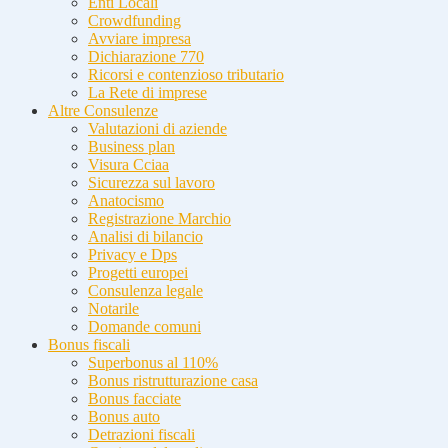
Enti Locali
Crowdfunding
Avviare impresa
Dichiarazione 770
Ricorsi e contenzioso tributario
La Rete di imprese
Altre Consulenze
Valutazioni di aziende
Business plan
Visura Cciaa
Sicurezza sul lavoro
Anatocismo
Registrazione Marchio
Analisi di bilancio
Privacy e Dps
Progetti europei
Consulenza legale
Notarile
Domande comuni
Bonus fiscali
Superbonus al 110%
Bonus ristrutturazione casa
Bonus facciate
Bonus auto
Detrazioni fiscali