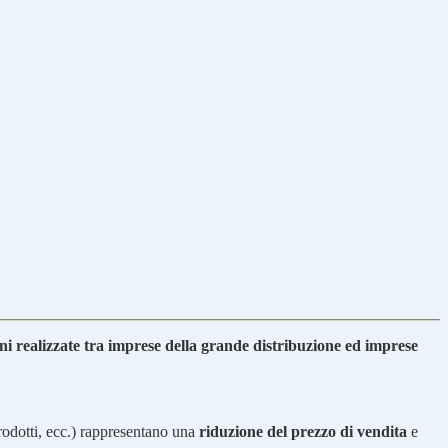
oni realizzate tra imprese della grande distribuzione ed imprese
prodotti, ecc.) rappresentano una
riduzione del prezzo di vendita
e