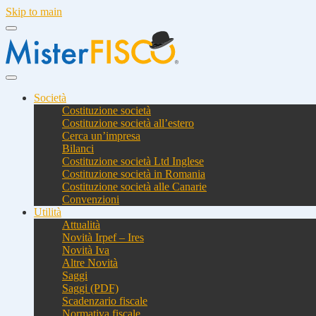
Skip to main
Società
Costituzione società
Costituzione società all’estero
Cerca un’impresa
Bilanci
Costituzione società Ltd Inglese
Costituzione società in Romania
Costituzione società alle Canarie
Convenzioni
Utilità
Attualità
Novità Irpef – Ires
Novità Iva
Altre Novità
Saggi
Saggi (PDF)
Scadenzario fiscale
Normativa fiscale