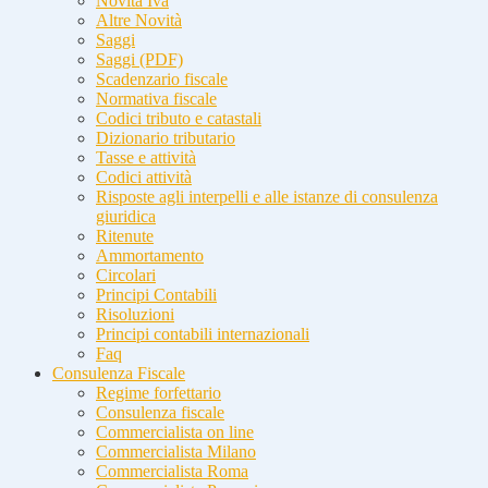
Novità Iva
Altre Novità
Saggi
Saggi (PDF)
Scadenzario fiscale
Normativa fiscale
Codici tributo e catastali
Dizionario tributario
Tasse e attività
Codici attività
Risposte agli interpelli e alle istanze di consulenza
giuridica
Ritenute
Ammortamento
Circolari
Principi Contabili
Risoluzioni
Principi contabili internazionali
Faq
Consulenza Fiscale
Regime forfettario
Consulenza fiscale
Commercialista on line
Commercialista Milano
Commercialista Roma