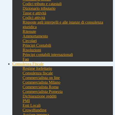
Codici tributo e catastali
Dizionario tributario
Tasse e attività
Codici attività
Risposte agli interpelli e alle istanze di consulenza
giuridica
Ritenute
Ammortamento
Circolari
Principi Contabili
Risoluzioni
Principi contabili internazionali
Faq
Consulenza Fiscale
Regime forfettario
Consulenza fiscale
Commercialista on line
Commercialista Milano
Commercialista Roma
Commercialista Pomezia
Dichiarazione redditi
PMI
Enti Locali
Crowdfunding
Avviare impresa