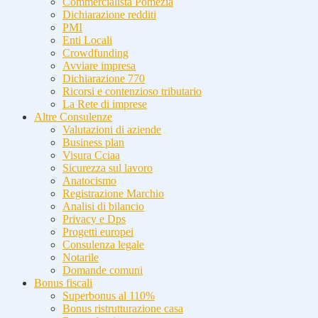
Commercialista Pomezia
Dichiarazione redditi
PMI
Enti Locali
Crowdfunding
Avviare impresa
Dichiarazione 770
Ricorsi e contenzioso tributario
La Rete di imprese
Altre Consulenze
Valutazioni di aziende
Business plan
Visura Cciaa
Sicurezza sul lavoro
Anatocismo
Registrazione Marchio
Analisi di bilancio
Privacy e Dps
Progetti europei
Consulenza legale
Notarile
Domande comuni
Bonus fiscali
Superbonus al 110%
Bonus ristrutturazione casa