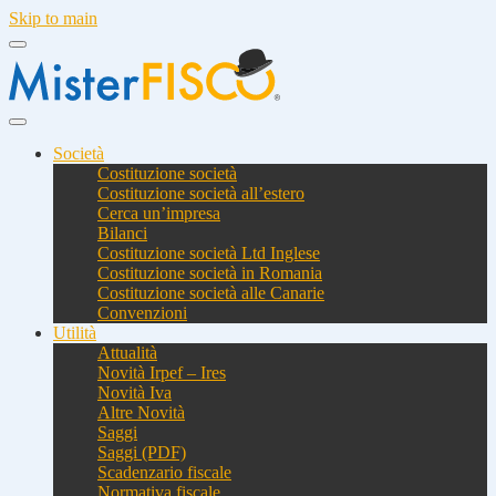
Skip to main
Società
Costituzione società
Costituzione società all’estero
Cerca un’impresa
Bilanci
Costituzione società Ltd Inglese
Costituzione società in Romania
Costituzione società alle Canarie
Convenzioni
Utilità
Attualità
Novità Irpef – Ires
Novità Iva
Altre Novità
Saggi
Saggi (PDF)
Scadenzario fiscale
Normativa fiscale