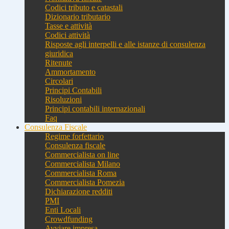
Codici tributo e catastali
Dizionario tributario
Tasse e attività
Codici attività
Risposte agli interpelli e alle istanze di consulenza
giuridica
Ritenute
Ammortamento
Circolari
Principi Contabili
Risoluzioni
Principi contabili internazionali
Faq
Consulenza Fiscale
Regime forfettario
Consulenza fiscale
Commercialista on line
Commercialista Milano
Commercialista Roma
Commercialista Pomezia
Dichiarazione redditi
PMI
Enti Locali
Crowdfunding
Avviare impresa