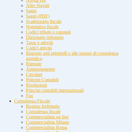
Novità Iva
Altre Novità
Saggi
Saggi (PDF)
Scadenzario fiscale
Normativa fiscale
Codici tributo e catastali
Dizionario tributario
Tasse e attività
Codici attività
Risposte agli interpelli e alle istanze di consulenza
giuridica
Ritenute
Ammortamento
Circolari
Principi Contabili
Risoluzioni
Principi contabili internazionali
Faq
Consulenza Fiscale
Regime forfettario
Consulenza fiscale
Commercialista on line
Commercialista Milano
Commercialista Roma