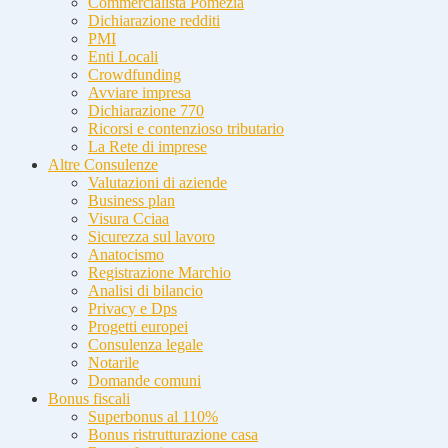
Commercialista Pomezia
Dichiarazione redditi
PMI
Enti Locali
Crowdfunding
Avviare impresa
Dichiarazione 770
Ricorsi e contenzioso tributario
La Rete di imprese
Altre Consulenze
Valutazioni di aziende
Business plan
Visura Cciaa
Sicurezza sul lavoro
Anatocismo
Registrazione Marchio
Analisi di bilancio
Privacy e Dps
Progetti europei
Consulenza legale
Notarile
Domande comuni
Bonus fiscali
Superbonus al 110%
Bonus ristrutturazione casa