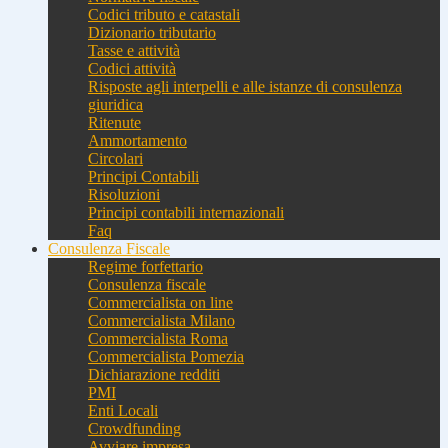
Codici tributo e catastali
Dizionario tributario
Tasse e attività
Codici attività
Risposte agli interpelli e alle istanze di consulenza
giuridica
Ritenute
Ammortamento
Circolari
Principi Contabili
Risoluzioni
Principi contabili internazionali
Faq
Consulenza Fiscale
Regime forfettario
Consulenza fiscale
Commercialista on line
Commercialista Milano
Commercialista Roma
Commercialista Pomezia
Dichiarazione redditi
PMI
Enti Locali
Crowdfunding
Avviare impresa