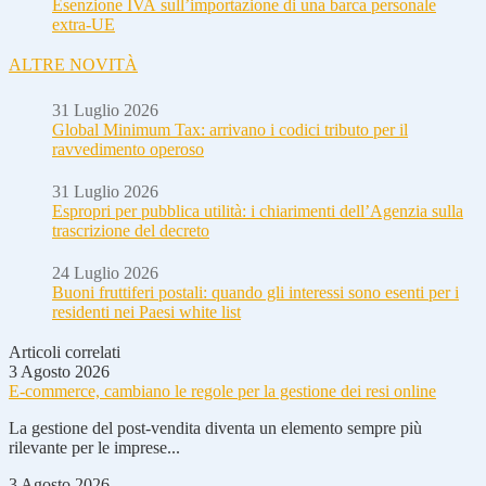
Esenzione IVA sull’importazione di una barca personale
extra-UE
ALTRE NOVITÀ
31 Luglio 2026
Global Minimum Tax: arrivano i codici tributo per il
ravvedimento operoso
31 Luglio 2026
Espropri per pubblica utilità: i chiarimenti dell’Agenzia sulla
trascrizione del decreto
24 Luglio 2026
Buoni fruttiferi postali: quando gli interessi sono esenti per i
residenti nei Paesi white list
Articoli correlati
3 Agosto 2026
E-commerce, cambiano le regole per la gestione dei resi online
La gestione del post-vendita diventa un elemento sempre più
rilevante per le imprese...
3 Agosto 2026