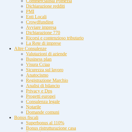
Commercialista Pomezia
Dichiarazione redditi
PMI
Enti Locali
Crowdfunding
Avviare impresa
Dichiarazione 770
Ricorsi e contenzioso tributario
La Rete di imprese
Altre Consulenze
Valutazioni di aziende
Business plan
Visura Cciaa
Sicurezza sul lavoro
Anatocismo
Registrazione Marchio
Analisi di bilancio
Privacy e Dps
Progetti europei
Consulenza legale
Notarile
Domande comuni
Bonus fiscali
Superbonus al 110%
Bonus ristrutturazione casa