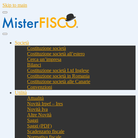
Skip to main
Società
Costituzione società
Costituzione società all’estero
Cerca un’impresa
Bilanci
Costituzione società Ltd Inglese
Costituzione società in Romania
Costituzione società alle Canarie
Convenzioni
Utilità
Attualità
Novità Irpef – Ires
Novità Iva
Altre Novità
Saggi
Saggi (PDF)
Scadenzario fiscale
Normativa fiscale