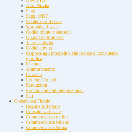
Novità Iva
Altre Novità
Saggi
Saggi (PDF)
Scadenzario fiscale
Normativa fiscale
Codici tributo e catastali
Dizionario tributario
Tasse e attività
Codici attività
Risposte agli interpelli e alle istanze di consulenza
giuridica
Ritenute
Ammortamento
Circolari
Principi Contabili
Risoluzioni
Principi contabili internazionali
Faq
Consulenza Fiscale
Regime forfettario
Consulenza fiscale
Commercialista on line
Commercialista Milano
Commercialista Roma