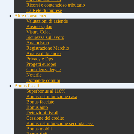
Ricorsi e contenzioso tributario
La Rete di imprese
Altre Consulenze
Valutazioni di aziende
Business plan
Visura Cciaa
Sicurezza sul lavoro
Anatocismo
Registrazione Marchio
Analisi di bilancio
Privacy e Dps
Progetti europei
Consulenza legale
Notarile
Domande comuni
Bonus fiscali
Superbonus al 110%
Bonus ristrutturazione casa
Bonus facciate
Bonus auto
Detrazioni fiscali
Cessione del credito
Bonus ristrutturazione seconda casa
Bonus mobili