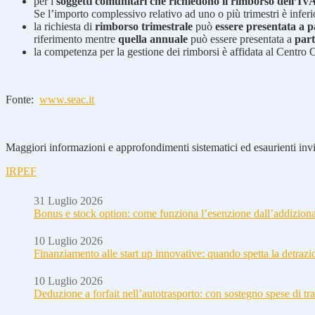
per i
soggetti comunitari che richiedono il rimborso dell’IV
Se l’importo complessivo relativo ad uno o più trimestri è inferi
la richiesta di
rimborso trimestrale
può
essere presentata a p
riferimento mentre
quella annuale
può essere presentata a
part
la competenza per la gestione dei rimborsi è affidata al Centro 
Fonte:
www.seac.it
Maggiori informazioni e approfondimenti sistematici ed esaurienti invia
IRPEF
31 Luglio 2026
Bonus e stock option: come funziona l’esenzione dall’addizion
10 Luglio 2026
Finanziamento alle start up innovative: quando spetta la detraz
10 Luglio 2026
Deduzione a forfait nell’autotrasporto: con sostegno spese di tra