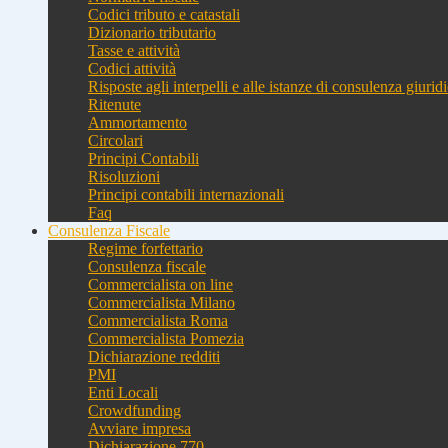
Codici tributo e catastali
Dizionario tributario
Tasse e attività
Codici attività
Risposte agli interpelli e alle istanze di consulenza giurid
Ritenute
Ammortamento
Circolari
Principi Contabili
Risoluzioni
Principi contabili internazionali
Faq
Consulenza Fiscale
Regime forfettario
Consulenza fiscale
Commercialista on line
Commercialista Milano
Commercialista Roma
Commercialista Pomezia
Dichiarazione redditi
PMI
Enti Locali
Crowdfunding
Avviare impresa
Dichiarazione 770