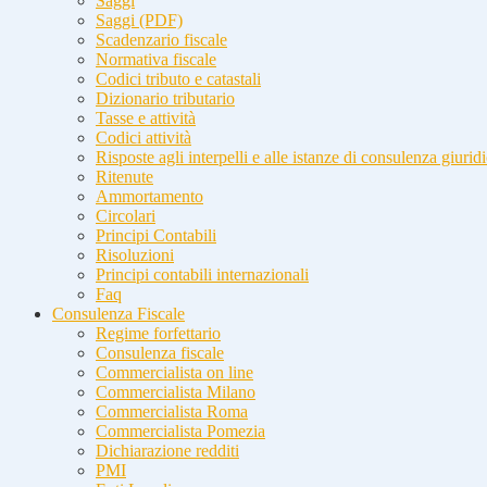
Saggi
Saggi (PDF)
Scadenzario fiscale
Normativa fiscale
Codici tributo e catastali
Dizionario tributario
Tasse e attività
Codici attività
Risposte agli interpelli e alle istanze di consulenza giurid
Ritenute
Ammortamento
Circolari
Principi Contabili
Risoluzioni
Principi contabili internazionali
Faq
Consulenza Fiscale
Regime forfettario
Consulenza fiscale
Commercialista on line
Commercialista Milano
Commercialista Roma
Commercialista Pomezia
Dichiarazione redditi
PMI