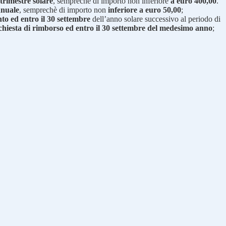
 trimestre solare
, sempreché di importo non inferiore
a euro 400,00
.
nnuale
, semprechè di importo non
inferiore a euro 50,00
;
nto ed entro il 30 settembre
dell’anno solare successivo al periodo di
ichiesta di rimborso ed entro il 30 settembre del medesimo anno
;