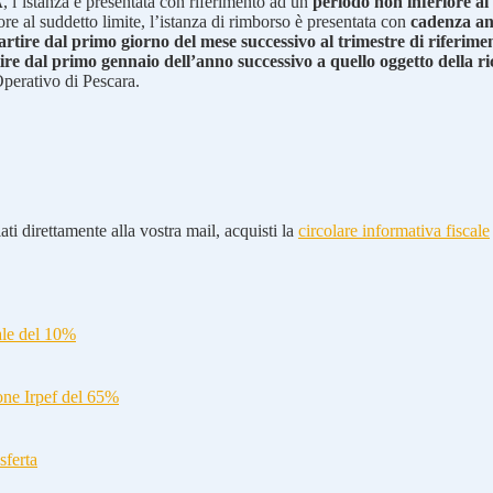
A
, l’istanza è presentata con riferimento ad un
periodo non inferiore al
ore al suddetto limite, l’istanza di rimborso è presentata con
cadenza a
artire dal primo giorno del mese successivo al trimestre di riferime
ire dal primo gennaio dell’anno successivo a quello oggetto della r
Operativo di Pescara.
ti direttamente alla vostra mail, acquisti la
circolare informativa fiscale
ale del 10%
ione Irpef del 65%
sferta