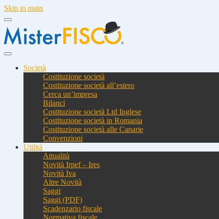
Skip to main
Società
Costituzione società
Costituzione società all’estero
Cerca un’impresa
Bilanci
Costituzione società Ltd Inglese
Costituzione società in Romania
Costituzione società alle Canarie
Convenzioni
Utilità
Attualità
Novità Irpef – Ires
Novità Iva
Altre Novità
Saggi
Saggi (PDF)
Scadenzario fiscale
Normativa fiscale