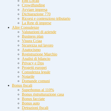
Enti Locali
Crowdfunding
Avviare impresa
Dichiarazione 770
Ricorsi e contenzioso tributario
La Rete di imprese
Altre Consulenze
Valutazioni di aziende
Business plan
Visura Cciaa
Sicurezza sul lavoro
Anatocismo
Registrazione Marchio
Analisi di bilancio
Privacy e Dps
Progetti europei
Consulenza legale
Notarile
Domande comuni
Bonus fiscali
Superbonus al 110%
Bonus ristrutturazione casa
Bonus facciate
Bonus auto
Detrazioni fiscali