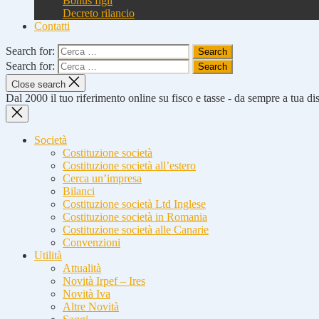
Bonus figli
Decreto rilancio
Contatti
Search for:
Search for:
Close search
Dal 2000 il tuo riferimento online su fisco e tasse - da sempre a tua d
Società
Costituzione società
Costituzione società all’estero
Cerca un’impresa
Bilanci
Costituzione società Ltd Inglese
Costituzione società in Romania
Costituzione società alle Canarie
Convenzioni
Utilità
Attualità
Novità Irpef – Ires
Novità Iva
Altre Novità