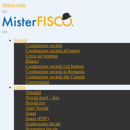
Skip to main
Società
Costituzione società
Costituzione società all’estero
Cerca un’impresa
Bilanci
Costituzione società Ltd Inglese
Costituzione società in Romania
Costituzione società alle Canarie
Convenzioni
Utilità
Attualità
Novità Irpef – Ires
Novità Iva
Altre Novità
Saggi
Saggi (PDF)
Scadenzario fiscale
Normativa fiscale