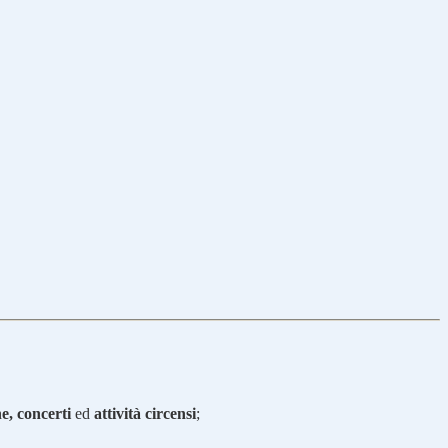
he, concerti
ed
attività circensi
;