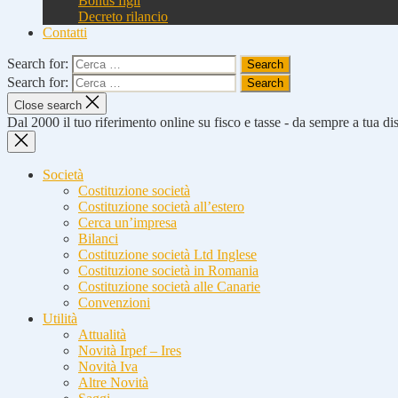
Bonus figli
Decreto rilancio
Contatti
Search for:
Search for:
Close search
Dal 2000 il tuo riferimento online su fisco e tasse - da sempre a tua d
Società
Costituzione società
Costituzione società all’estero
Cerca un’impresa
Bilanci
Costituzione società Ltd Inglese
Costituzione società in Romania
Costituzione società alle Canarie
Convenzioni
Utilità
Attualità
Novità Irpef – Ires
Novità Iva
Altre Novità