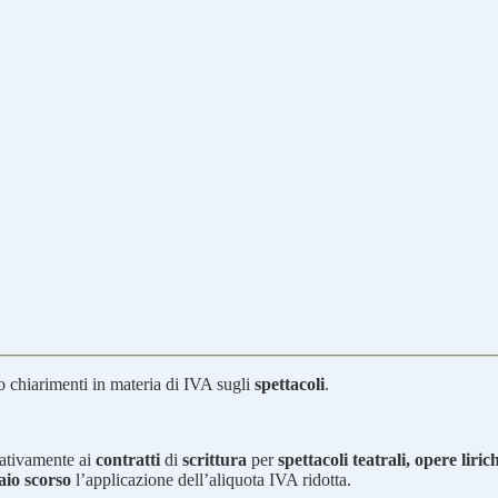
o chiarimenti in materia di IVA sugli
spettacoli
.
ativamente ai
contratti
di
scrittura
per
spettacoli teatrali, opere liric
aio scorso
l’applicazione dell’aliquota IVA ridotta.