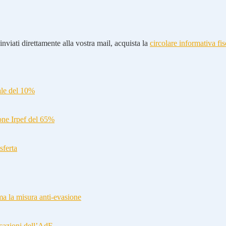
nviati direttamente alla vostra mail, acquista la
circolare informativa fis
ale del 10%
ione Irpef del 65%
sferta
a la misura anti-evasione
cazioni dell’AdE