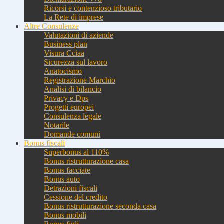
Ricorsi e contenzioso tributario
La Rete di imprese
Altre Consulenze
Valutazioni di aziende
Business plan
Visura Cciaa
Sicurezza sul lavoro
Anatocismo
Registrazione Marchio
Analisi di bilancio
Privacy e Dps
Progetti europei
Consulenza legale
Notarile
Domande comuni
Bonus fiscali
Superbonus al 110%
Bonus ristrutturazione casa
Bonus facciate
Bonus auto
Detrazioni fiscali
Cessione del credito
Bonus ristrutturazione seconda casa
Bonus mobili