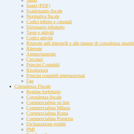
Saggi
Saggi (PDF)
Scadenzario fiscale
Normativa fiscale
Codici tributo e catastali
Dizionario tributario
Tasse e attività
Codici attività
Risposte agli interpelli e alle istanze di consulenza giurid
Ritenute
Ammortamento
Circolari
Principi Contabili
Risoluzioni
Principi contabili internazionali
Faq
Consulenza Fiscale
Regime forfettario
Consulenza fiscale
Commercialista on line
Commercialista Milano
Commercialista Roma
Commercialista Pomezia
Dichiarazione redditi
PMI