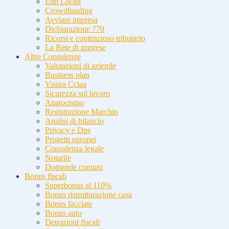
Enti Locali
Crowdfunding
Avviare impresa
Dichiarazione 770
Ricorsi e contenzioso tributario
La Rete di imprese
Altre Consulenze
Valutazioni di aziende
Business plan
Visura Cciaa
Sicurezza sul lavoro
Anatocismo
Registrazione Marchio
Analisi di bilancio
Privacy e Dps
Progetti europei
Consulenza legale
Notarile
Domande comuni
Bonus fiscali
Superbonus al 110%
Bonus ristrutturazione casa
Bonus facciate
Bonus auto
Detrazioni fiscali