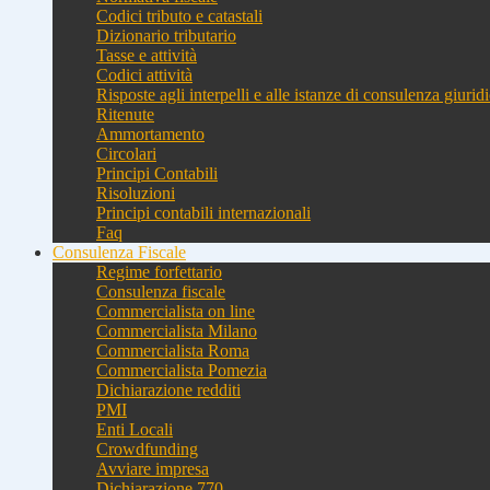
Codici tributo e catastali
Dizionario tributario
Tasse e attività
Codici attività
Risposte agli interpelli e alle istanze di consulenza giurid
Ritenute
Ammortamento
Circolari
Principi Contabili
Risoluzioni
Principi contabili internazionali
Faq
Consulenza Fiscale
Regime forfettario
Consulenza fiscale
Commercialista on line
Commercialista Milano
Commercialista Roma
Commercialista Pomezia
Dichiarazione redditi
PMI
Enti Locali
Crowdfunding
Avviare impresa
Dichiarazione 770