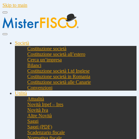
Skip to main
Società
Costituzione società
Costituzione società all’estero
Cerca un’impresa
Bilanci
Costituzione società Ltd Inglese
Costituzione società in Romania
Costituzione società alle Canarie
Convenzioni
Utilità
Attualità
Novità Irpef – Ires
Novità Iva
Altre Novità
Saggi
Saggi (PDF)
Scadenzario fiscale
Normativa fiscale