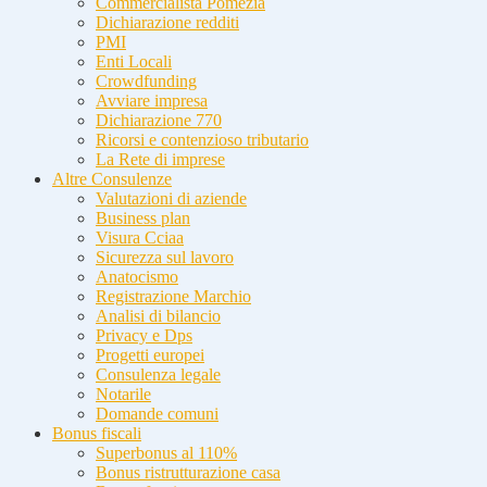
Commercialista Pomezia
Dichiarazione redditi
PMI
Enti Locali
Crowdfunding
Avviare impresa
Dichiarazione 770
Ricorsi e contenzioso tributario
La Rete di imprese
Altre Consulenze
Valutazioni di aziende
Business plan
Visura Cciaa
Sicurezza sul lavoro
Anatocismo
Registrazione Marchio
Analisi di bilancio
Privacy e Dps
Progetti europei
Consulenza legale
Notarile
Domande comuni
Bonus fiscali
Superbonus al 110%
Bonus ristrutturazione casa