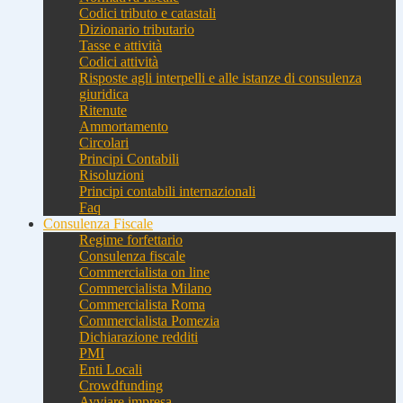
Codici tributo e catastali
Dizionario tributario
Tasse e attività
Codici attività
Risposte agli interpelli e alle istanze di consulenza
giuridica
Ritenute
Ammortamento
Circolari
Principi Contabili
Risoluzioni
Principi contabili internazionali
Faq
Consulenza Fiscale
Regime forfettario
Consulenza fiscale
Commercialista on line
Commercialista Milano
Commercialista Roma
Commercialista Pomezia
Dichiarazione redditi
PMI
Enti Locali
Crowdfunding
Avviare impresa