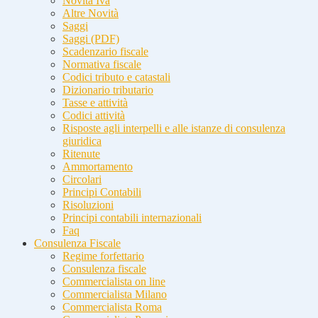
Novità Iva
Altre Novità
Saggi
Saggi (PDF)
Scadenzario fiscale
Normativa fiscale
Codici tributo e catastali
Dizionario tributario
Tasse e attività
Codici attività
Risposte agli interpelli e alle istanze di consulenza
giuridica
Ritenute
Ammortamento
Circolari
Principi Contabili
Risoluzioni
Principi contabili internazionali
Faq
Consulenza Fiscale
Regime forfettario
Consulenza fiscale
Commercialista on line
Commercialista Milano
Commercialista Roma