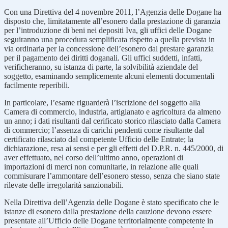
Con una Direttiva del 4 novembre 2011, l’Agenzia delle Dogane ha
disposto che, limitatamente all’esonero dalla prestazione di garanzia
per l’introduzione di beni nei depositi Iva, gli uffici delle Dogane
seguiranno una procedura semplificata rispetto a quella prevista in
via ordinaria per la concessione dell’esonero dal prestare garanzia
per il pagamento dei diritti doganali. Gli uffici suddetti, infatti,
verificheranno, su istanza di parte, la solvibilità aziendale del
soggetto, esaminando semplicemente alcuni elementi documentali
facilmente reperibili.
In particolare, l’esame riguarderà l’iscrizione del soggetto alla
Camera di commercio, industria, artigianato e agricoltura da almeno
un anno; i dati risultanti dal cerificato storico rilasciato dalla Camera
di commercio; l’assenza di carichi pendenti come risultante dal
certificato rilasciato dal competente Ufficio delle Entrate; la
dichiarazione, resa ai sensi e per gli effetti del D.P.R. n. 445/2000, di
aver effettuato, nel corso dell’ultimo anno, operazioni di
importazioni di merci non comunitarie, in relazione alle quali
commisurare l’ammontare dell’esonero stesso, senza che siano state
rilevate delle irregolarità sanzionabili.
Nella Direttiva dell’Agenzia delle Dogane è stato specificato che le
istanze di esonero dalla prestazione della cauzione devono essere
presentate all’Ufficio delle Dogane territorialmente competente in