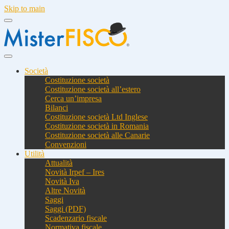
Skip to main
Società
Costituzione società
Costituzione società all’estero
Cerca un’impresa
Bilanci
Costituzione società Ltd Inglese
Costituzione società in Romania
Costituzione società alle Canarie
Convenzioni
Utilità
Attualità
Novità Irpef – Ires
Novità Iva
Altre Novità
Saggi
Saggi (PDF)
Scadenzario fiscale
Normativa fiscale