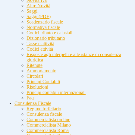
Novità Iva
Altre Novità
Saggi
Saggi (PDF)
Scadenzario fiscale
Normativa fiscale
Codici tributo e catastali
Dizionario tributario
Tasse e attività
Codici attività
Risposte agli interpelli e alle istanze di consulenza
giuridica
Ritenute
Ammortamento
Circolari
Principi Contabili
Risoluzioni
Principi contabili internazionali
Faq
Consulenza Fiscale
Regime forfettario
Consulenza fiscale
Commercialista on line
Commercialista Milano
Commercialista Roma