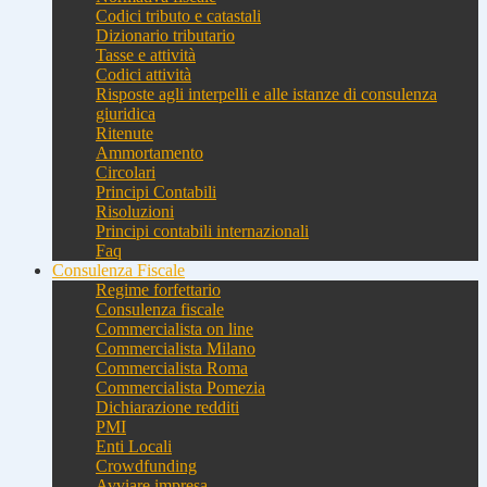
Codici tributo e catastali
Dizionario tributario
Tasse e attività
Codici attività
Risposte agli interpelli e alle istanze di consulenza
giuridica
Ritenute
Ammortamento
Circolari
Principi Contabili
Risoluzioni
Principi contabili internazionali
Faq
Consulenza Fiscale
Regime forfettario
Consulenza fiscale
Commercialista on line
Commercialista Milano
Commercialista Roma
Commercialista Pomezia
Dichiarazione redditi
PMI
Enti Locali
Crowdfunding
Avviare impresa