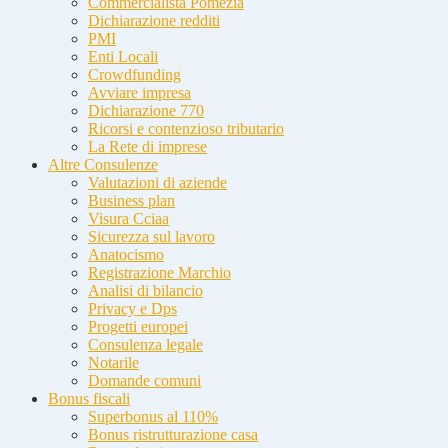
Commercialista Pomezia
Dichiarazione redditi
PMI
Enti Locali
Crowdfunding
Avviare impresa
Dichiarazione 770
Ricorsi e contenzioso tributario
La Rete di imprese
Altre Consulenze
Valutazioni di aziende
Business plan
Visura Cciaa
Sicurezza sul lavoro
Anatocismo
Registrazione Marchio
Analisi di bilancio
Privacy e Dps
Progetti europei
Consulenza legale
Notarile
Domande comuni
Bonus fiscali
Superbonus al 110%
Bonus ristrutturazione casa