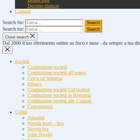
Bonus figli
Decreto rilancio
Contatti
Search for:
Search for:
Close search
Dal 2000 il tuo riferimento online su fisco e tasse - da sempre a tua d
Società
Costituzione società
Costituzione società all’estero
Cerca un’impresa
Bilanci
Costituzione società Ltd Inglese
Costituzione società in Romania
Costituzione società alle Canarie
Convenzioni
Utilità
Attualità
Novità Irpef – Ires
Novità Iva
Altre Novità