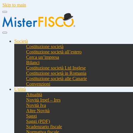
Skip to main
Società
Costituzione società
Costituzione società all’estero
Cerca un’impresa
Bilanci
Costituzione società Ltd Inglese
Costituzione società in Romania
Costituzione società alle Canarie
Convenzioni
Utilità
Attualità
Novità Irpef – Ires
Novità Iva
Altre Novità
Saggi
Saggi (PDF)
Scadenzario fiscale
Normativa fiscale