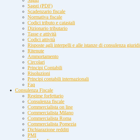
Saggi
Saggi (PDF)
Scadenzario fiscale
Normativa fiscale
Codici tributo e catastali
Dizionario tributario
Tasse e attività
Codici attività
Risposte agli interpelli e alle istanze di consulenza giurid
Ritenute
Ammortamento
Circolari
Principi Contabili
Risoluzioni
Principi contabili internazionali
Faq
Consulenza Fiscale
Regime forfettario
Consulenza fiscale
Commercialista on line
Commercialista Milano
Commercialista Roma
Commercialista Pomezia
Dichiarazione redditi
PMI