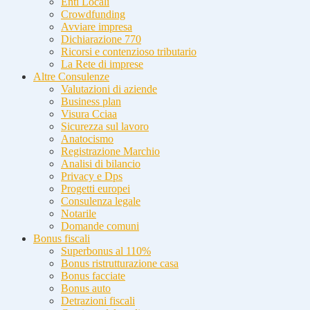
Enti Locali
Crowdfunding
Avviare impresa
Dichiarazione 770
Ricorsi e contenzioso tributario
La Rete di imprese
Altre Consulenze
Valutazioni di aziende
Business plan
Visura Cciaa
Sicurezza sul lavoro
Anatocismo
Registrazione Marchio
Analisi di bilancio
Privacy e Dps
Progetti europei
Consulenza legale
Notarile
Domande comuni
Bonus fiscali
Superbonus al 110%
Bonus ristrutturazione casa
Bonus facciate
Bonus auto
Detrazioni fiscali