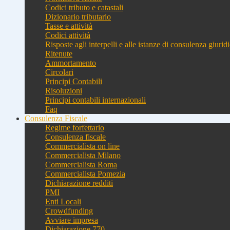
Codici tributo e catastali
Dizionario tributario
Tasse e attività
Codici attività
Risposte agli interpelli e alle istanze di consulenza giurid
Ritenute
Ammortamento
Circolari
Principi Contabili
Risoluzioni
Principi contabili internazionali
Faq
Consulenza Fiscale
Regime forfettario
Consulenza fiscale
Commercialista on line
Commercialista Milano
Commercialista Roma
Commercialista Pomezia
Dichiarazione redditi
PMI
Enti Locali
Crowdfunding
Avviare impresa
Dichiarazione 770