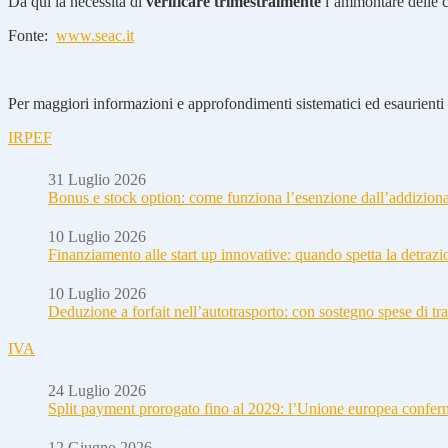
Da qui la necessità di
verificare trimestralmente
l’ammontare delle ce
Fonte:
www.seac.it
Per maggiori informazioni e approfondimenti sistematici ed esaurienti i
IRPEF
31 Luglio 2026
Bonus e stock option: come funziona l’esenzione dall’addizion
10 Luglio 2026
Finanziamento alle start up innovative: quando spetta la detraz
10 Luglio 2026
Deduzione a forfait nell’autotrasporto: con sostegno spese di tra
IVA
24 Luglio 2026
Split payment prorogato fino al 2029: l’Unione europea conferm
12 Giugno 2026