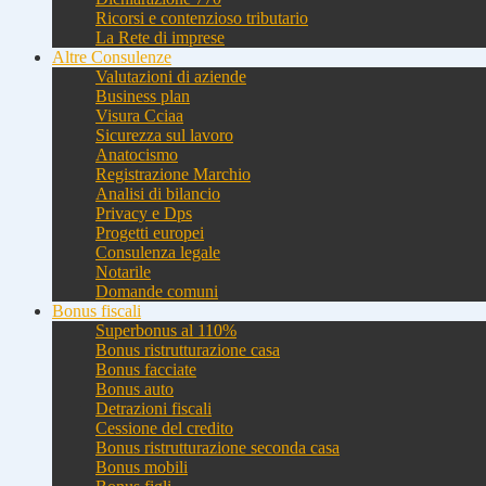
Ricorsi e contenzioso tributario
La Rete di imprese
Altre Consulenze
Valutazioni di aziende
Business plan
Visura Cciaa
Sicurezza sul lavoro
Anatocismo
Registrazione Marchio
Analisi di bilancio
Privacy e Dps
Progetti europei
Consulenza legale
Notarile
Domande comuni
Bonus fiscali
Superbonus al 110%
Bonus ristrutturazione casa
Bonus facciate
Bonus auto
Detrazioni fiscali
Cessione del credito
Bonus ristrutturazione seconda casa
Bonus mobili