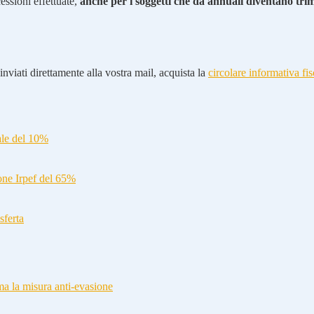
ssioni effettuate,
anche per i soggetti che da annuali diventano trim
nviati direttamente alla vostra mail, acquista la
circolare informativa fis
ale del 10%
ione Irpef del 65%
sferta
a la misura anti-evasione