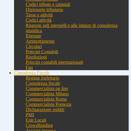
Codici tributo e catastali
Dizionario tributario
Tasse e attività
Codici attività
Risposte agli interpelli e alle istanze di consulenza
giuridica
Ritenute
Ammortamento
Circolari
Principi Contabili
Risoluzioni
Principi contabili internazionali
Faq
Consulenza Fiscale
Regime forfettario
Consulenza fiscale
Commercialista on line
Commercialista Milano
Commercialista Roma
Commercialista Pomezia
Dichiarazione redditi
PMI
Enti Locali
Crowdfunding
Avviare impresa