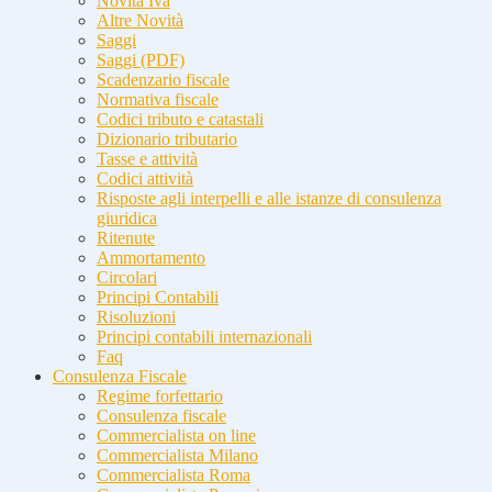
Novità Iva
Altre Novità
Saggi
Saggi (PDF)
Scadenzario fiscale
Normativa fiscale
Codici tributo e catastali
Dizionario tributario
Tasse e attività
Codici attività
Risposte agli interpelli e alle istanze di consulenza
giuridica
Ritenute
Ammortamento
Circolari
Principi Contabili
Risoluzioni
Principi contabili internazionali
Faq
Consulenza Fiscale
Regime forfettario
Consulenza fiscale
Commercialista on line
Commercialista Milano
Commercialista Roma