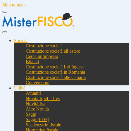
Skip to main
Società
Costituzione società
Costituzione società all’estero
Cerca un’impresa
Bilanci
Costituzione società Ltd Inglese
Costituzione società in Romania
Costituzione società alle Canarie
Convenzioni
Utilità
Attualità
Novità Irpef – Ires
Novità Iva
Altre Novità
Saggi
Saggi (PDF)
Scadenzario fiscale
Normativa fiscale