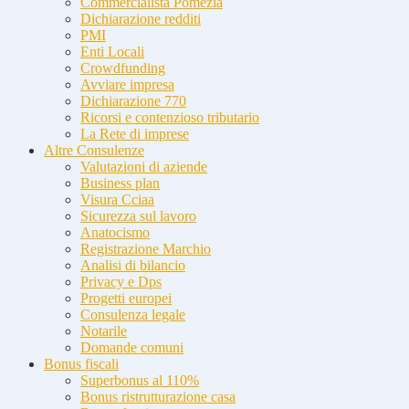
Commercialista Pomezia
Dichiarazione redditi
PMI
Enti Locali
Crowdfunding
Avviare impresa
Dichiarazione 770
Ricorsi e contenzioso tributario
La Rete di imprese
Altre Consulenze
Valutazioni di aziende
Business plan
Visura Cciaa
Sicurezza sul lavoro
Anatocismo
Registrazione Marchio
Analisi di bilancio
Privacy e Dps
Progetti europei
Consulenza legale
Notarile
Domande comuni
Bonus fiscali
Superbonus al 110%
Bonus ristrutturazione casa