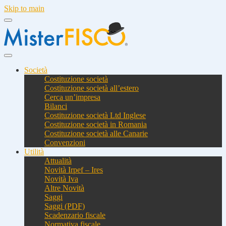
Skip to main
Società
Costituzione società
Costituzione società all’estero
Cerca un’impresa
Bilanci
Costituzione società Ltd Inglese
Costituzione società in Romania
Costituzione società alle Canarie
Convenzioni
Utilità
Attualità
Novità Irpef – Ires
Novità Iva
Altre Novità
Saggi
Saggi (PDF)
Scadenzario fiscale
Normativa fiscale