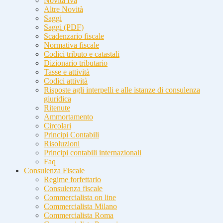
Novità Iva
Altre Novità
Saggi
Saggi (PDF)
Scadenzario fiscale
Normativa fiscale
Codici tributo e catastali
Dizionario tributario
Tasse e attività
Codici attività
Risposte agli interpelli e alle istanze di consulenza
giuridica
Ritenute
Ammortamento
Circolari
Principi Contabili
Risoluzioni
Principi contabili internazionali
Faq
Consulenza Fiscale
Regime forfettario
Consulenza fiscale
Commercialista on line
Commercialista Milano
Commercialista Roma