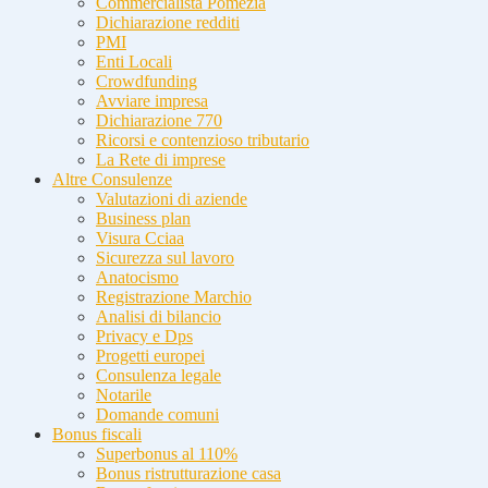
Commercialista Pomezia
Dichiarazione redditi
PMI
Enti Locali
Crowdfunding
Avviare impresa
Dichiarazione 770
Ricorsi e contenzioso tributario
La Rete di imprese
Altre Consulenze
Valutazioni di aziende
Business plan
Visura Cciaa
Sicurezza sul lavoro
Anatocismo
Registrazione Marchio
Analisi di bilancio
Privacy e Dps
Progetti europei
Consulenza legale
Notarile
Domande comuni
Bonus fiscali
Superbonus al 110%
Bonus ristrutturazione casa