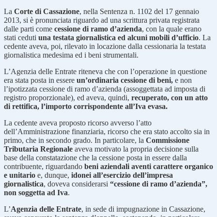
La
Corte di Cassazione
, nella Sentenza n. 1102 del 17 gennaio
2013, si è pronunciata riguardo ad una scrittura privata registrata
dalle parti come
cessione di ramo d’azienda
, con la quale erano
stati ceduti
una testata giornalistica ed alcuni mobili d’ufficio
. La
cedente aveva, poi, rilevato in locazione dalla cessionaria la testata
giornalistica medesima ed i beni strumentali.
L’Agenzia delle Entrate riteneva che con l’operazione in questione
era stata posta in essere
un’ordinaria cessione di beni,
e non
l’ipotizzata cessione di ramo d’azienda (assoggettata ad imposta di
registro proporzionale), ed aveva, quindi,
recuperato, con un atto
di rettifica, l’importo corrispondente all’Iva evasa.
La cedente aveva proposto ricorso avverso l’atto
dell’Amministrazione finanziaria, ricorso che era stato accolto sia in
primo, che in secondo grado. In particolare, la
Commissione
Tributaria Regionale
aveva motivato la propria decisione sulla
base della constatazione che la cessione posta in essere dalla
contribuente, riguardando
beni aziendali aventi carattere organico
e unitario
e, dunque,
idonei all’esercizio dell’impresa
giornalistica
, doveva considerarsi
“cessione di ramo d’azienda”,
non soggetta ad Iva
.
L’
Agenzia delle Entrate
, in sede di impugnazione in Cassazione,