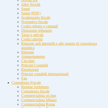
Novità Iva
Altre Novità
Saggi
Saggi (PDF)
Scadenzario fiscale
Normativa fiscale
Codici tributo e catastali
Dizionario tributario
Tasse e attività
Codici attività
Risposte agli interpelli e alle istanze di consulenza
giuridica
Ritenute
Ammortamento
Circolari
Principi Contabili
Risoluzioni
Principi contabili internazionali
Faq
Consulenza Fiscale
Regime forfettario
Consulenza fiscale
Commercialista on line
Commercialista Milano
Commercialista Roma