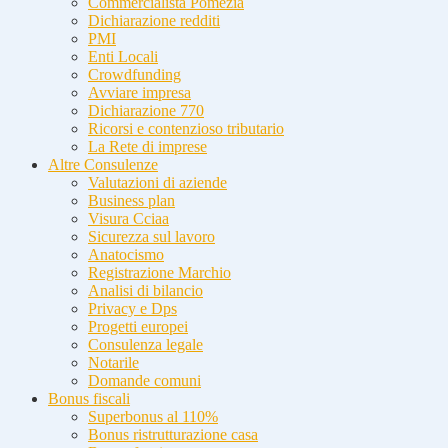
Commercialista Pomezia
Dichiarazione redditi
PMI
Enti Locali
Crowdfunding
Avviare impresa
Dichiarazione 770
Ricorsi e contenzioso tributario
La Rete di imprese
Altre Consulenze
Valutazioni di aziende
Business plan
Visura Cciaa
Sicurezza sul lavoro
Anatocismo
Registrazione Marchio
Analisi di bilancio
Privacy e Dps
Progetti europei
Consulenza legale
Notarile
Domande comuni
Bonus fiscali
Superbonus al 110%
Bonus ristrutturazione casa