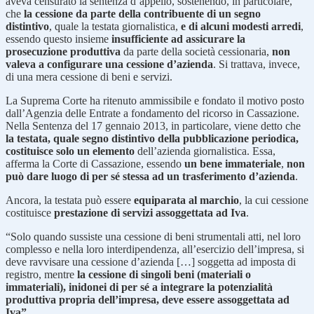
aveva censurato la sentenza d’appello, sostenendo, in particolare,
che
la cessione da parte della contribuente di un segno
distintivo
, quale la testata giornalistica,
e di alcuni modesti arredi
,
essendo questo insieme
insufficiente ad assicurare la
prosecuzione produttiva
da parte della società cessionaria,
non
valeva a configurare una cessione d’azienda
. Si trattava, invece,
di una mera cessione di beni e servizi.
La Suprema Corte ha ritenuto ammissibile e fondato il motivo posto
dall’Agenzia delle Entrate a fondamento del ricorso in Cassazione.
Nella Sentenza del 17 gennaio 2013, in particolare, viene detto che
la testata, quale segno distintivo della pubblicazione periodica,
costituisce solo un elemento
dell’azienda giornalistica. Essa,
afferma la Corte di Cassazione, essendo
un bene immateriale
,
non
può dare luogo di per sé stessa ad un trasferimento d’azienda
.
Ancora, la testata può essere
equiparata al marchio
, la cui cessione
costituisce
prestazione di servizi assoggettata ad Iva
.
“Solo quando sussiste una cessione di beni strumentali atti, nel loro
complesso e nella loro interdipendenza, all’esercizio dell’impresa, si
deve ravvisare una cessione d’azienda […] soggetta ad imposta di
registro, mentre
la cessione di singoli beni (materiali o
immateriali), inidonei di per sé a integrare la potenzialità
produttiva propria dell’impresa, deve essere assoggettata ad
Iva”
.