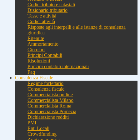
Codici tributo e catastali
Dizionario tributario
Tasse e attività
Codici attività
Risposte agli interpelli e alle istanze di consulenza
giuridica
Ritenute
Ammortamento
Circolari
Principi Contabili
Risoluzioni
Principi contabili internazionali
Faq
Consulenza Fiscale
Regime forfettario
Consulenza fiscale
Commercialista on line
Commercialista Milano
Commercialista Roma
Commercialista Pomezia
Dichiarazione redditi
PMI
Enti Locali
Crowdfunding
Avviare impresa