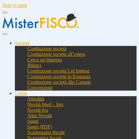
Skip to main
Società
Costituzione società
Costituzione società all’estero
Cerca un’impresa
Bilanci
Costituzione società Ltd Inglese
Costituzione società in Romania
Costituzione società alle Canarie
Convenzioni
Utilità
Attualità
Novità Irpef – Ires
Novità Iva
Altre Novità
Saggi
Saggi (PDF)
Scadenzario fiscale
Normativa fiscale